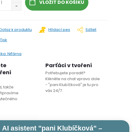
VLOŽIT DO KOŠÍKU
Dotaz k produktu
Hlídací pes
Sdílet
Tisk
čka:
Niťárna
ete
Parťáci v tvoření
oření
Potřebujete poradit?
Klikněte na chat vpravo dole
- "pani Klubíčková" je tu pro
, takže
vás 24/7.
řipravíme
bytečného
AI asistent "pani Klubíčková" –
SOUVISEJÍCÍ PRODUKTY
PODOBNÉ PRODUKTY