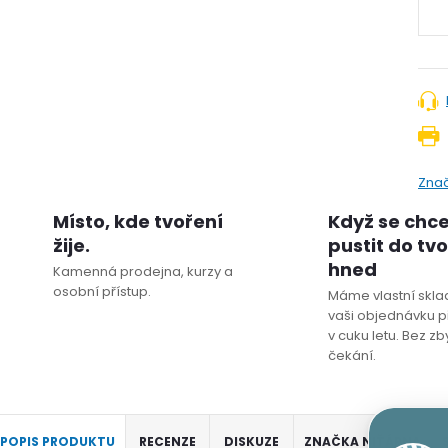
Zna
Místo, kde tvoření
Když se chc
žije.
pustit do tv
hned
Kamenná prodejna, kurzy a
osobní přístup.
Máme vlastní sklad
vaši objednávku p
v cuku letu. Bez z
čekání.
POPIS PRODUKTU
RECENZE
DISKUZE
ZNAČKA
NIŤÁRNA