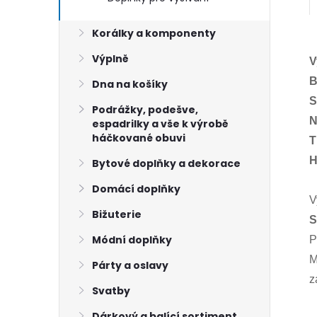
Korálky a komponenty
Výplně
V
B
Dna na košíky
S
Podrážky, podešve,
N
espadrilky a vše k výrobě
háčkované obuvi
T
H
Bytové doplňky a dekorace
Domácí doplňky
V
Bižuterie
S
Módní doplňky
P
M
Párty a oslavy
z
Svatby
Dárkový a balící sortiment