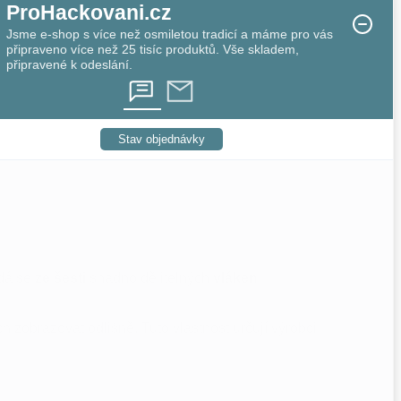
ProHackovani.cz
Jsme e-shop s více než osmiletou tradicí a máme pro vás
připraveno více než 25 tisíc produktů. Vše skladem,
připravené k odeslání.
Stav objednávky
dá se
ze šesti
snadno dělitelných
vláken
.
 zobrazovat odlišně. Tuto vlastnost určují výrobci