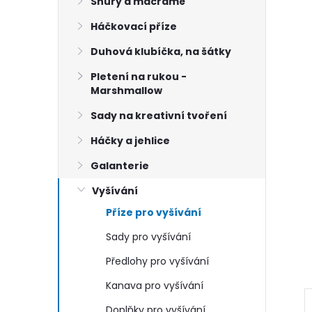
n
Šňůry a macramé
Háčkovací příze
e
Duhová klubíčka, na šátky
l
Pletení na rukou -
Marshmallow
Sady na kreativní tvoření
Háčky a jehlice
Galanterie
Vyšívání
Příze pro vyšívání
Sady pro vyšívání
Předlohy pro vyšívání
Kanava pro vyšívání
Doplňky pro vyšívání