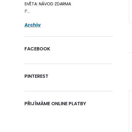
SVĚTA: NÁVOD ZDARMA
ŠÍKU
DO KOŠÍKU
P...
Archiv
FACEBOOK
PINTEREST
PŘIJÍMÁME ONLINE PLATBY