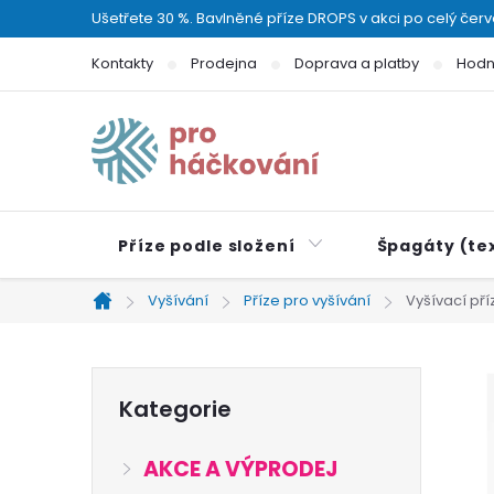
Přejít
Ušetřete 30 %. Bavlněné příze DROPS v akci po celý čer
na
Kontakty
Prodejna
Doprava a platby
Hodn
obsah
Příze podle složení
Špagáty (tex
Vyšívání
Příze pro vyšívání
Vyšívací př
Domů
P
Přeskočit
Kategorie
kategorie
o
AKCE A VÝPRODEJ