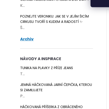
K...
POZNEJTE VERONIKU: JAK SE V JEJÍM ŠICÍM
CIRKUSU TVOŘÍ S KLIDEM A RADOSTÍ ✨
Š...
Archiv
NÁVODY A INSPIRACE
TUNIKA NA PLAVKY Z PŘÍZE JEANS
T...
JEMNÁ HÁČKOVANÁ JARNÍ ČEPIČKA, KTEROU
stové 9 cm sada
Jehly šicí ostré 3 ks
SI ZAMILUJETE
P...
23 Kč
Skladem
>75 balení
Skladem
12 ks
HÁČKOVANÁ PŘÍŠERKA Z OBRÁCENÉHO