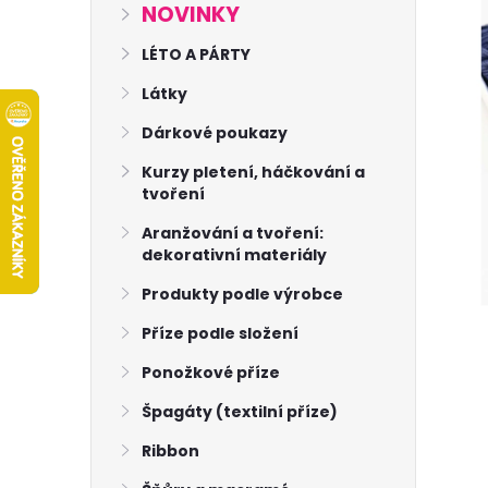
s
NOVINKY
t
LÉTO A PÁRTY
Látky
r
Dárkové poukazy
a
Kurzy pletení, háčkování a
tvoření
n
Aranžování a tvoření:
dekorativní materiály
n
Produkty podle výrobce
í
Příze podle složení
p
Ponožkové příze
Špagáty (textilní příze)
a
Ribbon