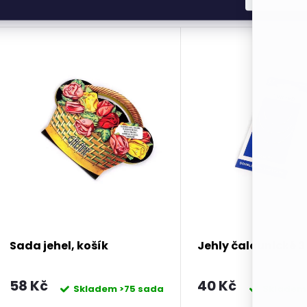
Sada jehel, košík
Jehly čalounické 3
58 Kč
40 Kč
Skladem
>75 sada
Sklade