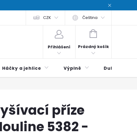
chodní podmínky
CZK
Zásady ochrana osobních údajů / Privacy poli
Čeština
NÁKUPNÍ
KOŠÍK
Prázdný košík
Přihlášení
Háčky a jehlice
Výplně
Duhová klubí
yšívací příze
ouline 5382 -