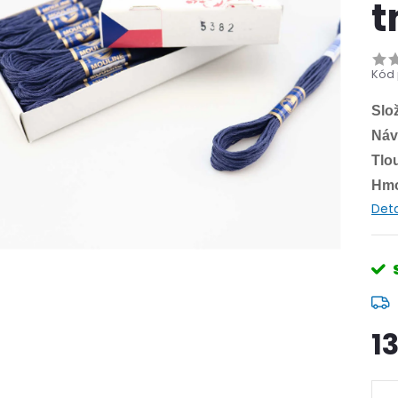
t
Kód 
Slo
Náv
Tlo
Hmo
Deta
1