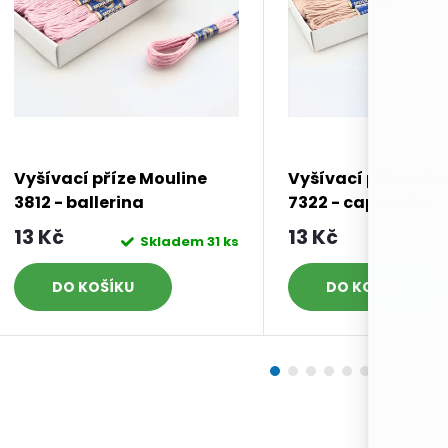
Vyšívací příze Mouline
Vyšívací příze Mou
3812 - ballerina
7322 - capuccino
13 Kč
13 Kč
Skladem
31 ks
Skl
DO KOŠÍKU
DO KOŠÍKU