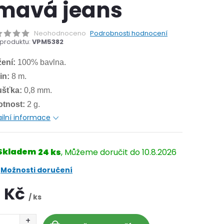
mavá jeans
Neohodnoceno
Podrobnosti hodnocení
produktu:
VPM5382
žení:
100% bavlna.
in:
8 m.
ušťka:
0,8 mm.
tnost:
2 g.
ilní informace
Skladem
24 ks
10.8.2026
Možnosti doručení
3 Kč
/ ks