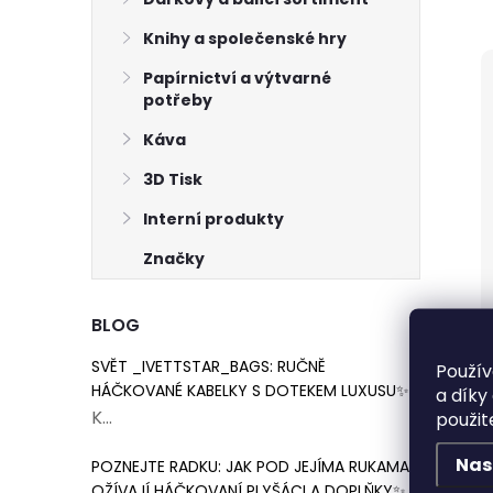
Knihy a společenské hry
Papírnictví a výtvarné
potřeby
Káva
3D Tisk
Interní produkty
Značky
BLOG
SVĚT _IVETTSTAR_BAGS: RUČNĚ
Použív
HÁČKOVANÉ KABELKY S DOTEKEM LUXUSU✨
a díky
K...
použit
Nas
POZNEJTE RADKU: JAK POD JEJÍMA RUKAMA
OŽÍVAJÍ HÁČKOVANÍ PLYŠÁCI A DOPLŇKY✨