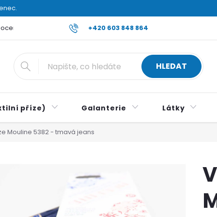
venec.
ocení obchodu
Reklamace a vrácení zboží
+420 603 848 864
Všeobecné ob
HLEDAT
tilní příze)
Galanterie
Látky
íze Mouline 5382 - tmavá jeans
V
M