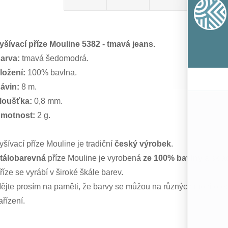
yšívací příze Mouline 5382 - tmavá jeans.
arva:
tmavá šedomodrá.
ložení:
100% bavlna.
ávin:
8 m.
loušťka:
0,8 mm.
motnost:
2 g.
yšívací příze Mouline je tradiční
český výrobek
.
tálobarevná
příze Mouline je vyrobená
ze 100% bavlny
a sklá
říze se vyrábí v široké škále barev.
ějte prosím na paměti, že barvy se můžou na různých monitorech
ařízení.