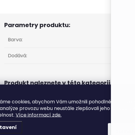
Parametry produktu:
Barva
:
Dodává
:
Produkt naleznete v této kategorii
Příze pro vyšívání
áme cookies, abychom Vám umožnili pohodlné prohlíže
 analýze provozu webu neustále zlepšovali jeho funkce, v
elnost.
Více informací zde.
tavení
K tomuto produktu doporuč
Souhla