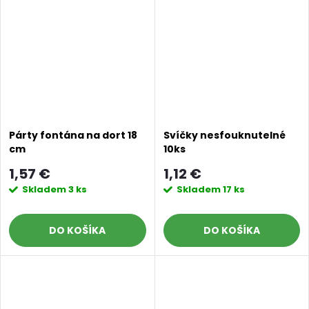
Párty fontána na dort 18
Svíčky nesfouknutelné
cm
10ks
1,57 €
1,12 €
Skladem
3 ks
Skladem
17 ks
DO KOŠÍKA
DO KOŠÍKA