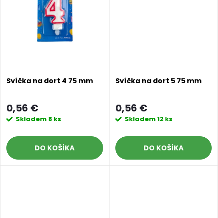
t
o
o
v
v
Svíčka na dort 4 75 mm
Svíčka na dort 5 75 mm
0,56 €
0,56 €
Skladem
8 ks
Skladem
12 ks
DO KOŠÍKA
DO KOŠÍKA