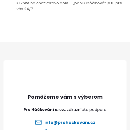
Kliknite na chat vpravo dole – „pani Klbôčiková“ je tu pre
vás 24/7.
Z
á
p
ä
t
Pro Háčkování s.r.o.
i
info
@
prohackovani.cz