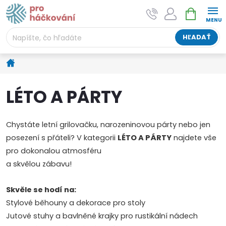
Prejsť
NÁKUPNÝ
AI asistent "pani Klubíčková" –
na
KOŠÍK
ProHackovani.cz
obsah
Jsme e-shop s více než osmiletou tradicí a máme pro
HĽADAŤ
vás připraveno více než 25 tisíc produktů. Vše skladem,
připravené k odeslání.
Domov
LÉTO A PÁRTY
Chystáte letní grilovačku, narozeninovou párty nebo jen
posezení s přáteli? V kategorii
LÉTO A PÁRTY
najdete vše
pro dokonalou atmosféru
a skvělou zábavu!
Skvěle se hodí na:
Stylové běhouny a dekorace pro stoly
Jutové stuhy a bavlněné krajky pro rustikální nádech