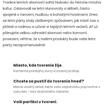
Tradice letních slavností sahá hluboko do historie mnoha
r
kultur. Oslavovali se letní slunovraty a sklizeň, často
v
spojené s tancem, hudbou a bohatými hostinami. Dnes
se letní párty staly oblíbeným způsobem, jak trávit čas s
k
přáteli a rodinou a užívat si teplých letních večerů. Ať už
y
plánujete velkou zahradní slavnost nebo komorní
posezení, věříme, že s našimi produkty bude vaše letní
v
párty nezapomenutelná!
ý
p
Miesto, kde tvorenie žije.
i
Kamenná predajňa, kurzy a osobný prístup.
s
Chcete sa pustiť do tvorenia hneď?
Máme vlastný sklad, takže vašu objednávku pripravíme v
u
cuku letu – bez zbytočného čakania.
Vaši parťáci v tvorení.