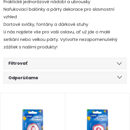
Praktické jednorázové nádobí a ubrousky
Nafukovací balónky a párty dekorace pro slavnostní
vzhled
Dortové svíčky, fontány a dárkové stuhy
U nás najdete vše pro vaši oslavu, ať už jde o malé
setkání nebo velkou párty. Vytvořte nezapomenutelný
zážitek s našimi produkty!
Filtrovať
R
Odporúčame
a
Najlacnejšie
V
Najdrahšie
d
ý
Abecedne
e
p