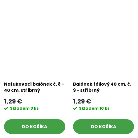
Nafukovací balónek č. 8 -
Balónek fóliový 40 cm, č.
Doprava a platby
Prodejna
Blog a návody
40 cm, stříbrný
9 - stříbrný
1,29 €
1,29 €
Poslat
Skladem
3 ks
Skladem
10 ks
DO KOŠÍKA
DO KOŠÍKA