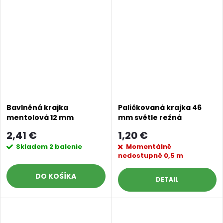
Bavlněná krajka
Paličkovaná krajka 46
mentolová 12 mm
mm světle režná
2,41 €
1,20 €
Skladem
2 balenie
Momentálně
nedostupné
0,5 m
DO KOŠÍKA
DETAIL