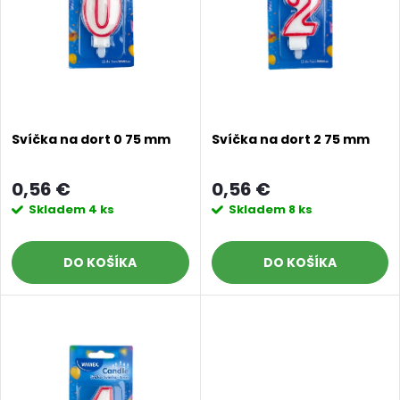
n
i
i
s
e
p
p
Svíčka na dort 0 75 mm
Svíčka na dort 2 75 mm
r
r
0,56 €
0,56 €
o
Skladem
4 ks
Skladem
8 ks
o
d
DO KOŠÍKA
DO KOŠÍKA
d
u
u
k
k
t