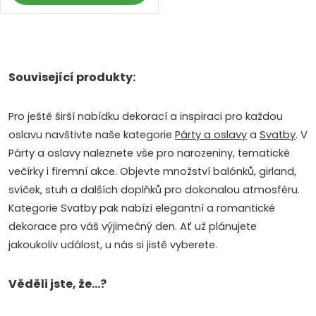
O
v
Související produkty:
l
Pro ještě širší nabídku dekorací a inspiraci pro každou
á
oslavu navštivte naše kategorie
Párty a oslavy
a
Svatby
. V
Párty a oslavy naleznete vše pro narozeniny, tematické
d
večírky i firemní akce. Objevte množství balónků, girland,
a
svíček, stuh a dalších doplňků pro dokonalou atmosféru.
Kategorie Svatby pak nabízí elegantní a romantické
c
dekorace pro váš výjimečný den. Ať už plánujete
i
jakoukoliv událost, u nás si jistě vyberete.
e
Věděli jste, že...?
p