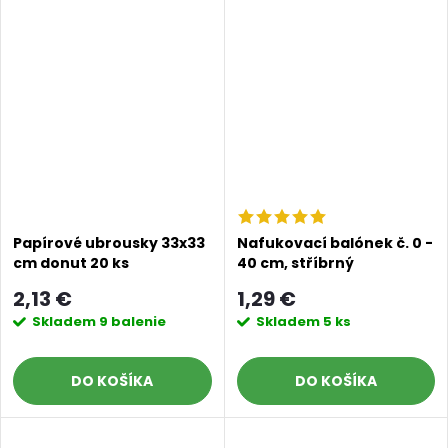
Papírové ubrousky 33x33
Nafukovací balónek č. 0 -
cm donut 20 ks
40 cm, stříbrný
2,13 €
1,29 €
Skladem
9 balenie
Skladem
5 ks
DO KOŠÍKA
DO KOŠÍKA