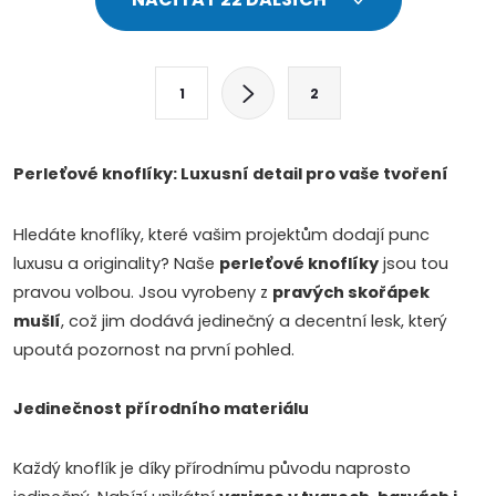
v
l
S
1
2
t
á
r
d
á
Perleťové knoflíky: Luxusní detail pro vaše tvoření
a
n
k
Hledáte knoflíky, které vašim projektům dodají punc
c
o
luxusu a originality? Naše
perleťové knoflíky
jsou tou
i
v
pravou volbou. Jsou vyrobeny z
pravých skořápek
mušlí
, což jim dodává jedinečný a decentní lesk, který
a
e
upoutá pozornost na první pohled.
n
p
i
Jedinečnost přírodního materiálu
e
r
v
Každý knoflík je díky přírodnímu původu naprosto