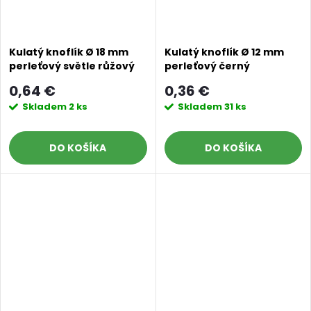
v
v
Kulatý knoflík Ø 18 mm
Kulatý knoflík Ø 12 mm
perleťový světle růžový
perleťový černý
0,64 €
0,36 €
Skladem
2 ks
Skladem
31 ks
DO KOŠÍKA
DO KOŠÍKA