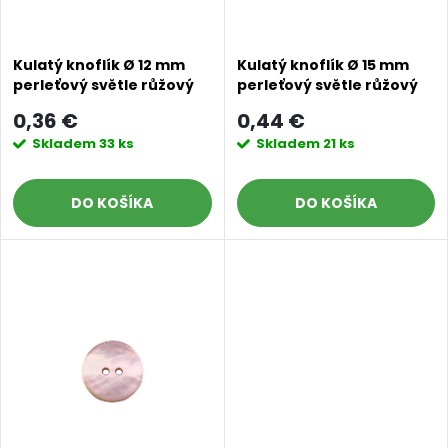
s
e
p
p
Kulatý knoflík Ø 12 mm
Kulatý knoflík Ø 15 mm
perleťový světle růžový
perleťový světle růžový
r
r
0,36 €
0,44 €
o
Skladem
33 ks
Skladem
21 ks
o
d
DO KOŠÍKA
DO KOŠÍKA
d
u
u
k
k
t
t
o
o