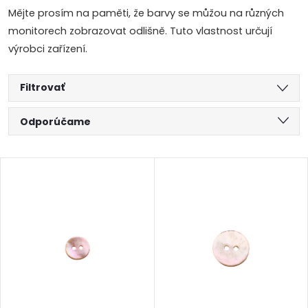
Mějte prosím na paměti, že barvy se můžou na různých
monitorech zobrazovat odlišně. Tuto vlastnost určují
výrobci zařízení.
Filtrovať
R
Odporúčame
a
Najlacnejšie
V
Najdrahšie
d
ý
Abecedne
e
p
n
i
i