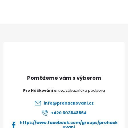
Z
á
p
ä
t
Pro Háčkování s.r.o.
i
info
@
prohackovani.cz
e
+420 603848864
https://www.facebook.com/groups/prohack
ovani