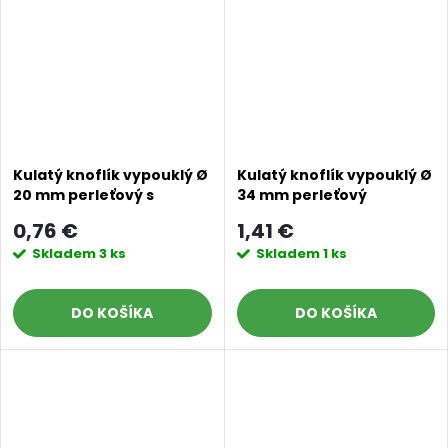
Kulatý knoflík vypouklý Ø
Kulatý knoflík vypouklý Ø
20 mm perleťový s
34 mm perleťový
poutkem
0,76 €
1,41 €
Skladem
3 ks
Skladem
1 ks
DO KOŠÍKA
DO KOŠÍKA