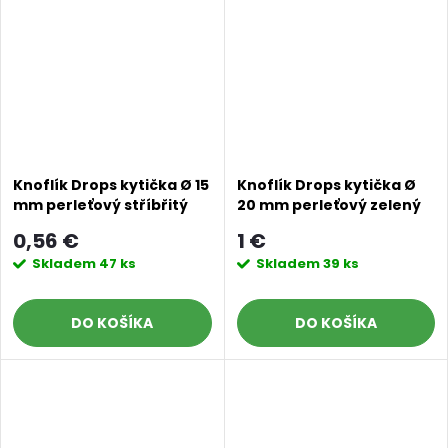
Doprava a platby
Prodejna
Blog a návody
Poslat
Knoflík Drops kytička Ø 15
Knoflík Drops kytička Ø
mm perleťový stříbřitý
20 mm perleťový zelený
0,56 €
1 €
Skladem
47 ks
Skladem
39 ks
DO KOŠÍKA
DO KOŠÍKA