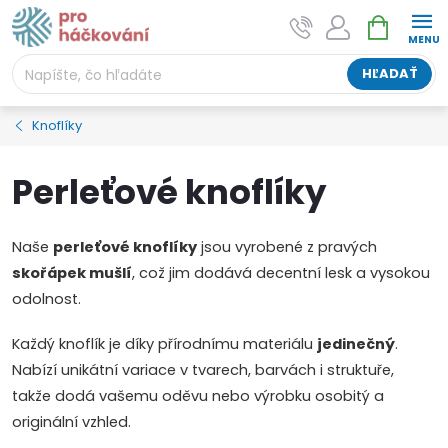
Prejsť
NÁKUPNÝ
AI asistent "pani Klubíčková" –
na
KOŠÍK
ProHackovani.cz
obsah
Jsme e-shop s více než osmiletou tradicí a máme pro
HĽADAŤ
vás připraveno více než 25 tisíc produktů. Vše skladem,
připravené k odeslání.
Knoflíky
Perleťové knoflíky
Naše
perleťové knoflíky
jsou vyrobené z pravých
skořápek mušlí
, což jim dodává decentní lesk a vysokou
odolnost.
Každý knoflík je díky přírodnímu materiálu
jedinečný
.
Nabízí unikátní variace v tvarech, barvách i struktuře,
takže dodá vašemu oděvu nebo výrobku osobitý a
originální vzhled.