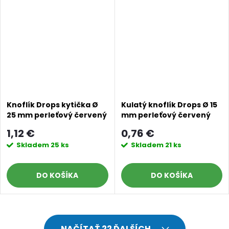
Knoflík Drops kytička Ø
Kulatý knoflík Drops Ø 15
25 mm perleťový červený
mm perleťový červený
1,12 €
0,76 €
Skladem
25 ks
Skladem
21 ks
DO KOŠÍKA
DO KOŠÍKA
O
NAČÍTAŤ 22 ĎALŠÍCH