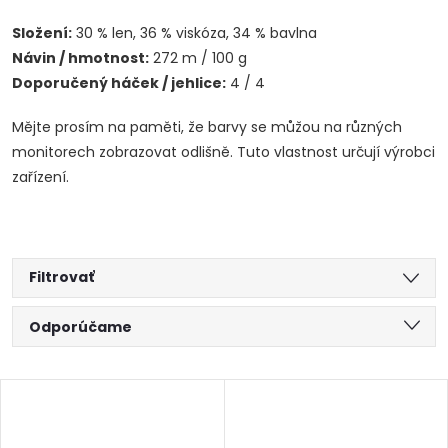
Složení:
30 % len, 36 % viskóza, 34 % bavlna
Návin / hmotnost:
272 m / 100 g
Doporučený háček / jehlice:
4 / 4
Mějte prosím na paměti, že barvy se můžou na různých
monitorech zobrazovat odlišně. Tuto vlastnost určují výrobci
zařízení.
Filtrovať
R
Odporúčame
a
Najlacnejšie
V
Najdrahšie
d
Abecedne