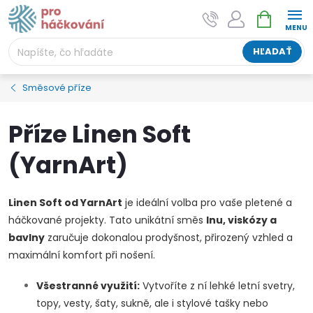
Prejsť
NÁKUPNÝ
AI asistent "pani Klubíčková" –
na
KOŠÍK
ProHackovani.cz
obsah
Jsme e-shop s více než osmiletou tradicí a máme pro
HĽADAŤ
vás připraveno více než 25 tisíc produktů. Vše skladem,
připravené k odeslání.
Směsové příze
Příze Linen Soft
(YarnArt)
Linen Soft od YarnArt
je ideální volba pro vaše pletené a
háčkované projekty. Tato unikátní směs
lnu, viskózy a
bavlny
zaručuje dokonalou prodyšnost, přirozený vzhled a
maximální komfort při nošení.
Všestranné využití:
Vytvoříte z ní lehké letní svetry,
topy, vesty, šaty, sukně, ale i stylové tašky nebo