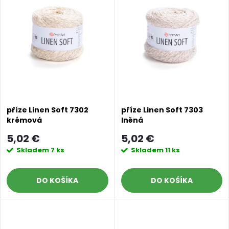
ý
e
p
n
i
i
s
e
p
p
příze Linen Soft 7302
příze Linen Soft 7303
krémová
lněná
r
r
5,02 €
5,02 €
o
Skladem
7 ks
Skladem
11 ks
o
d
DO KOŠÍKA
DO KOŠÍKA
d
u
u