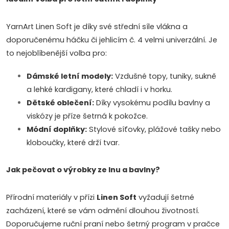
r
YarnArt Linen Soft je díky své střední síle vlákna a
v
doporučenému háčku či jehlicím č. 4 velmi univerzální. Je
k
to nejoblíbenější volba pro:
y
Dámské letní modely:
Vzdušné topy, tuniky, sukně
a lehké kardigany, které chladí i v horku.
v
Dětské oblečení:
Díky vysokému podílu bavlny a
ý
viskózy je příze šetrná k pokožce.
Módní doplňky:
Stylové síťovky, plážové tašky nebo
p
kloboučky, které drží tvar.
i
Jak pečovat o výrobky ze lnu a bavlny?
s
u
Přírodní materiály v přízi
Linen Soft
vyžadují šetrné
zacházení, které se vám odmění dlouhou životností.
Doporučujeme ruční praní nebo šetrný program v pračce