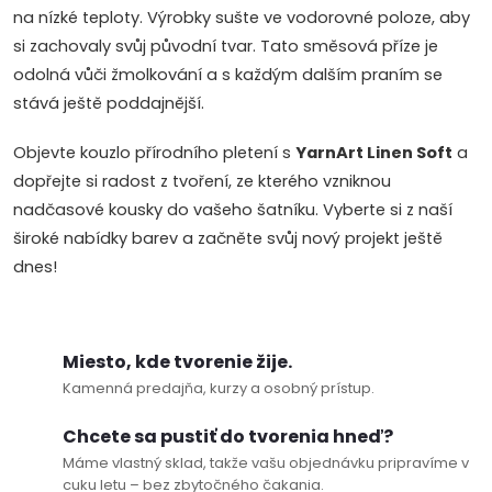
na nízké teploty. Výrobky sušte ve vodorovné poloze, aby
si zachovaly svůj původní tvar. Tato směsová příze je
odolná vůči žmolkování a s každým dalším praním se
stává ještě poddajnější.
Objevte kouzlo přírodního pletení s
YarnArt Linen Soft
a
dopřejte si radost z tvoření, ze kterého vzniknou
nadčasové kousky do vašeho šatníku. Vyberte si z naší
široké nabídky barev a začněte svůj nový projekt ještě
dnes!
Miesto, kde tvorenie žije.
Kamenná predajňa, kurzy a osobný prístup.
Chcete sa pustiť do tvorenia hneď?
Máme vlastný sklad, takže vašu objednávku pripravíme v
cuku letu – bez zbytočného čakania.