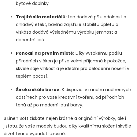
bytové doplňky.
Trojitá síla materiálů:
Len dodává přízi odolnost a
chladivý efekt, bavlna zajišťuje stabilitu úpletu a
viskóza dodává výslednému výrobku jemnost a
decentní lesk.
Pohodlí na prvním místě:
Díky vysokému podílu
přírodních vláken je příze velmi příjemná k pokožce,
skvěle saje vlhkost a je ideální pro celodenní nošení v
teplém počasí.
Široká škála barev:
K dispozici v mnoha nádherných
odstínech pro vaše kreativní tvoření, od přírodních
tónů až po moderní letní barvy.
S Linen Soft získáte nejen krásné a originální výrobky, ale i
jistotu, že vaše modely budou díky kvalitnímu složení skvěle
držet tvar a vypadat luxusně.