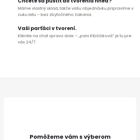
c
Chcete sa pustiť do tvorenia hneď?
o
Máme vlastný sklad, takže vašu objednávku pripravíme v
i
v
cuku letu – bez zbytočného čakania.
a
e
Vaši parťáci v tvorení.
n
Kliknite na chat vpravo dole – „pani Klbôčiková“ je tu pre
p
i
vás 24/7.
e
r
v
k
Z
y
á
v
p
ý
p
ä