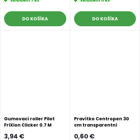
Skladem
7 ks
Skladem
11 ks
DO KOŠÍKA
DO KOŠÍKA
Gumovací roller Pilot
Pravítko Centropen 30
FriXion Clicker 0.7 M
cm transparentní
modrý
3,94 €
0,60 €