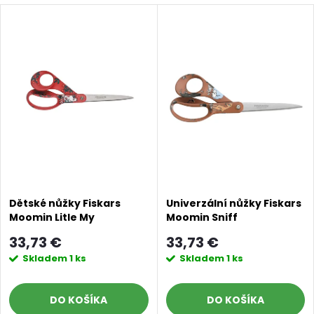
a
V
Najdrahšie
d
ý
Abecedne
e
p
n
i
i
s
e
p
p
Dětské nůžky Fiskars
Univerzální nůžky Fiskars
Moomin Litle My
Moomin Sniff
r
r
33,73 €
33,73 €
o
Skladem
1 ks
Skladem
1 ks
o
d
DO KOŠÍKA
DO KOŠÍKA