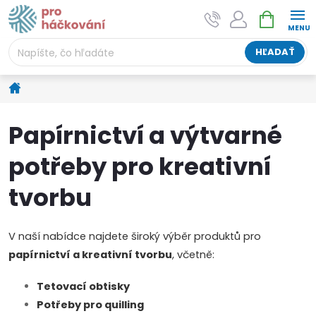
Prejsť
NÁKUPNÝ
AI asistent "pani Klubíčková" –
na
KOŠÍK
ProHackovani.cz
obsah
Jsme e-shop s více než osmiletou tradicí a máme pro
HĽADAŤ
vás připraveno více než 25 tisíc produktů. Vše skladem,
připravené k odeslání.
Domov
Papírnictví a výtvarné
potřeby pro kreativní
tvorbu
V naší nabídce najdete široký výběr produktů pro
papírnictví a kreativní tvorbu
, včetně:
Tetovací obtisky
Potřeby pro quilling