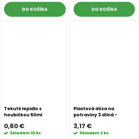
DO KOŠÍKA
DO KOŠÍKA
Tekuté lepidlo s
Plastová dóza na
houbičkou 50ml
potraviny 3 dílná -
pastelově růžová
0,60 €
3,17 €
Skladem
10 ks
Skladem
2 ks