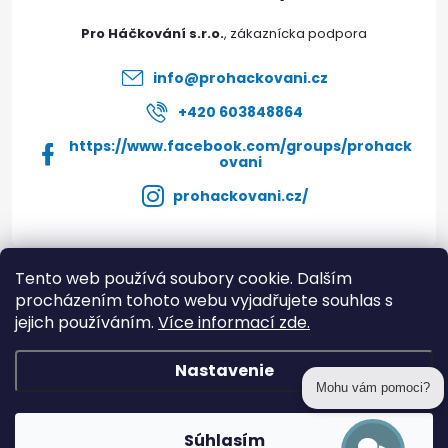
i
t
s
Pro Háčkování s.r.o.
i
u
info
@
prohackovani.cz
e
+420 603848864
https://www.facebook.com/groups/prohack
ovani
prohackovani.cz/
Tento web používá soubory cookie. Dalším
Instagram
procházením tohoto webu vyjadřujete souhlas s
jejich používáním.
Více informací zde.
Informace pro vás
Nastavenie
Mohu vám pomoci?
Copyright 2026
prohackovani.cz
. Všetky práva vyhradené.
Súhlasím