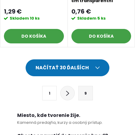
cm transparentní
1,29 €
0,76 €
Skladem
10 ks
Skladem
5 ks
DO KOŠÍKA
DO KOŠÍKA
O
NAČÍTAŤ 30 ĎALŠÍCH
v
l
S
1
9
t
á
r
d
á
Miesto, kde tvorenie žije.
a
n
Kamenná predajňa, kurzy a osobný prístup.
k