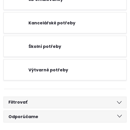
Kancelářské potřeby
Školní potřeby
Výtvarné potřeby
Filtrovať
R
Odporúčame
Najlacnejšie