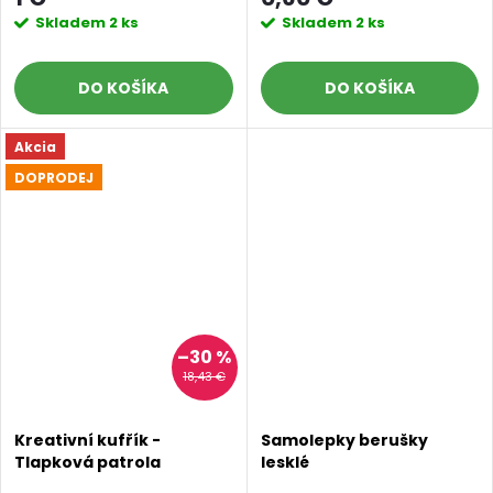
Skladem
2 ks
Skladem
2 ks
DO KOŠÍKA
DO KOŠÍKA
Akcia
DOPRODEJ
Doprava a platby
Prodejna
Blog a návody
Poslat
–30 %
18,43 €
Kreativní kufřík -
Samolepky berušky
Tlapková patrola
lesklé