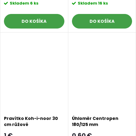
Skladem
6 ks
Skladem
16 ks
DO KOŠÍKA
DO KOŠÍKA
Pravítko Koh-i-noor 30
Úhloměr Centropen
cm růžové
180/125 mm
transparentní
1 €
0,60 €