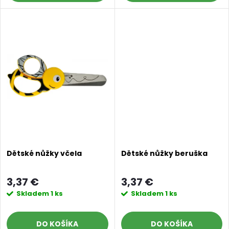
d
u
u
k
k
t
t
o
o
v
v
Dětské nůžky včela
Dětské nůžky beruška
3,37 €
3,37 €
Skladem
1 ks
Skladem
1 ks
DO KOŠÍKA
DO KOŠÍKA