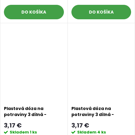
DO KOŠÍKA
DO KOŠÍKA
Plastová dóza na
Plastová dóza na
potraviny 3 dílná -
potraviny 3 dílná -
pastelově zelená
pastelově hnědá
3,17 €
3,17 €
Skladem
1 ks
Skladem
4 ks