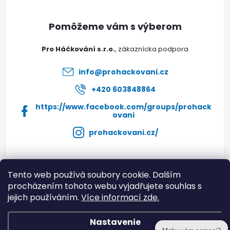
e
r
ä
v
t
k
Pro Háčkování s.r.o.
i
y
info
@
prohackovani.cz
e
v
+420 603848864
https://www.facebook.com/groups/prohack
ý
ovani
p
prohackovani.cz/
i
s
Tento web používá soubory cookie. Dalším
Instagram
procházením tohoto webu vyjadřujete souhlas s
u
jejich používáním.
Více informací zde.
Informace pro vás
Nastavenie