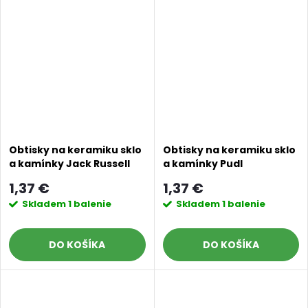
Obtisky na keramiku sklo
Obtisky na keramiku sklo
a kamínky Jack Russell
a kamínky Pudl
terier
1,37 €
1,37 €
Skladem
1 balenie
Skladem
1 balenie
DO KOŠÍKA
DO KOŠÍKA