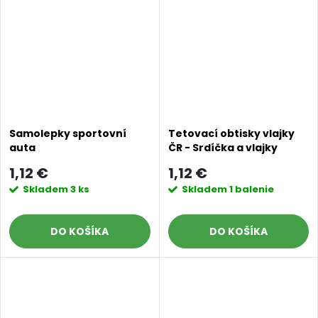
Samolepky sportovní
Tetovací obtisky vlajky
auta
ČR - Srdíčka a vlajky
1,12 €
1,12 €
Skladem
3 ks
Skladem
1 balenie
DO KOŠÍKA
DO KOŠÍKA