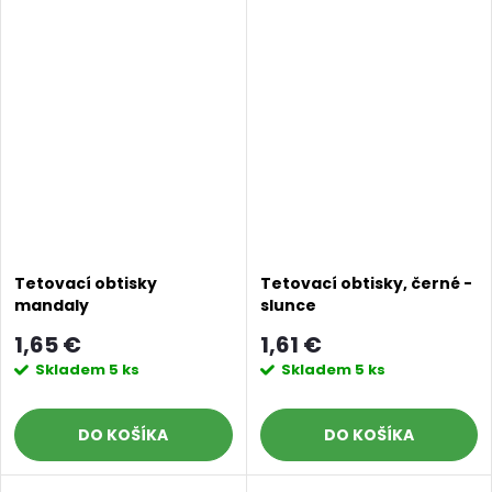
Doprava a platby
Prodejna
Blog a návody
Tetovací obtisky
Tetovací obtisky, černé -
mandaly
slunce
Poslat
1,65 €
1,61 €
Skladem
5 ks
Skladem
5 ks
DO KOŠÍKA
DO KOŠÍKA