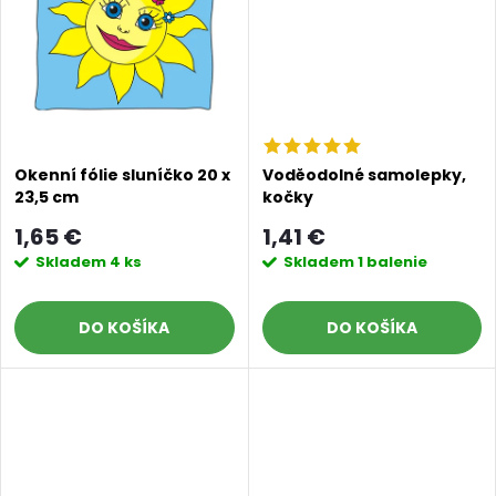
t
o
o
v
v
Okenní fólie sluníčko 20 x
Voděodolné samolepky,
23,5 cm
kočky
1,65 €
1,41 €
Skladem
4 ks
Skladem
1 balenie
DO KOŠÍKA
DO KOŠÍKA