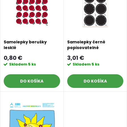
n
i
i
s
e
p
p
Samolepky berušky
Samolepky černé
lesklé
popisovatelné
r
r
0,80 €
3,01 €
o
Skladem
5 ks
Skladem
5 ks
o
d
DO KOŠÍKA
DO KOŠÍKA
d
u
u
k
k
t