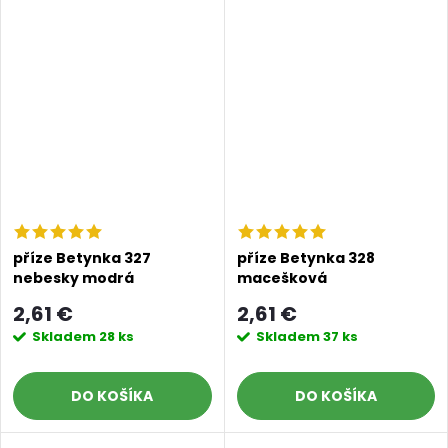
Doprava a platby
Prodejna
Blog a návody
příze Betynka 327
příze Betynka 328
nebesky modrá
macešková
Poslat
2,61 €
2,61 €
Skladem
28 ks
Skladem
37 ks
DO KOŠÍKA
DO KOŠÍKA