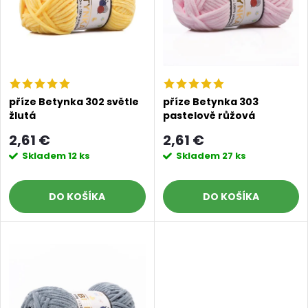
n
i
i
s
e
p
p
příze Betynka 302 světle
příze Betynka 303
žlutá
pastelově růžová
r
r
2,61 €
2,61 €
o
Skladem
12 ks
Skladem
27 ks
o
d
DO KOŠÍKA
DO KOŠÍKA
d
u
u
k
k
t