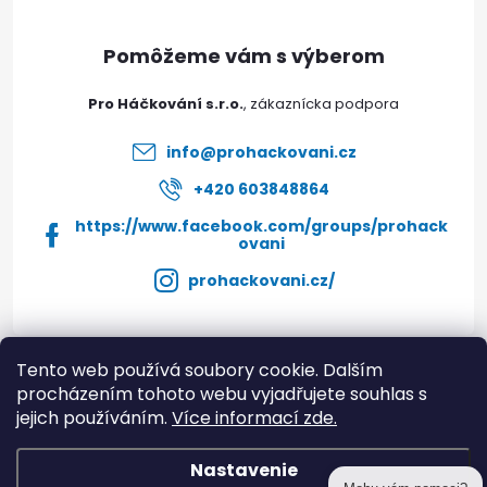
e
r
ä
v
t
k
Pro Háčkování s.r.o.
i
y
info
@
prohackovani.cz
e
v
+420 603848864
https://www.facebook.com/groups/prohack
ý
ovani
p
prohackovani.cz/
i
s
Tento web používá soubory cookie. Dalším
Instagram
procházením tohoto webu vyjadřujete souhlas s
u
jejich používáním.
Více informací zde.
Informace pro vás
Nastavenie