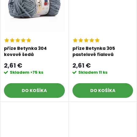
t
o
o
v
v
příze Betynka 304
příze Betynka 305
kovově šedá
pastelově fialová
2,61 €
2,61 €
Skladem
>75 ks
Skladem
11 ks
DO KOŠÍKA
DO KOŠÍKA