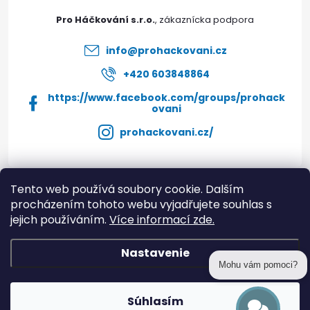
t
Pro Háčkování s.r.o.
i
info
@
prohackovani.cz
e
+420 603848864
https://www.facebook.com/groups/prohack
ovani
prohackovani.cz/
Tento web používá soubory cookie. Dalším
Instagram
procházením tohoto webu vyjadřujete souhlas s
jejich používáním.
Více informací zde.
Informace pro vás
Nastavenie
Mohu vám pomoci?
Copyright 2026
prohackovani.cz
. Všetky práva vyhradené.
Súhlasím