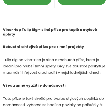
O
v
Vlna-Hep Tulip Big – silná příze pro teplé a stylové
úplety
l
Robustní a hřejivá příze pro zimní projekty
á
d
Tulip Big od Vlna-Hep je silná a mohutná příze, která je
ideální pro hrubší zimní úplety. Díky své tloušťce poskytuje
a
maximální hřejivost a pohodlí i v nejchladnějších dnech.
c
Všestranné využití v domácnosti
i
e
Tato příze je také skvělá pro tvorbu stylových doplňků do
domácnosti. Výborně se hodí na povlaky na polštářky či