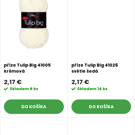
k
t
t
o
o
v
v
příze Tulip Big 41005
příze Tulip Big 41026
krémová
světle šedá
2,17 €
2,17 €
Skladem
9 ks
Skladem
14 ks
DO KOŠÍKA
DO KOŠÍKA