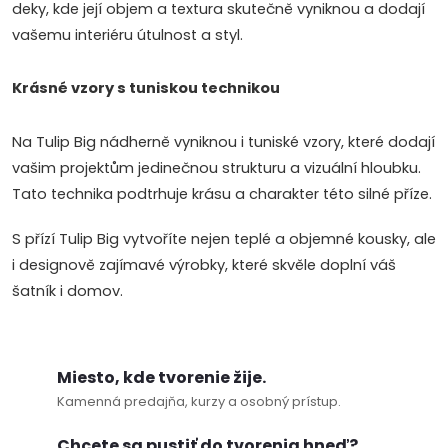
p
deky, kde její objem a textura skutečně vyniknou a dodají
r
vašemu interiéru útulnost a styl.
v
Krásné vzory s tuniskou technikou
k
Na Tulip Big nádherně vyniknou i tuniské vzory, které dodají
y
vašim projektům jedinečnou strukturu a vizuální hloubku.
v
Tato technika podtrhuje krásu a charakter této silné příze.
ý
S přízí Tulip Big vytvoříte nejen teplé a objemné kousky, ale
i designově zajímavé výrobky, které skvěle doplní váš
p
šatník i domov.
i
s
Miesto, kde tvorenie žije.
u
Kamenná predajňa, kurzy a osobný prístup.
Chcete sa pustiť do tvorenia hneď?