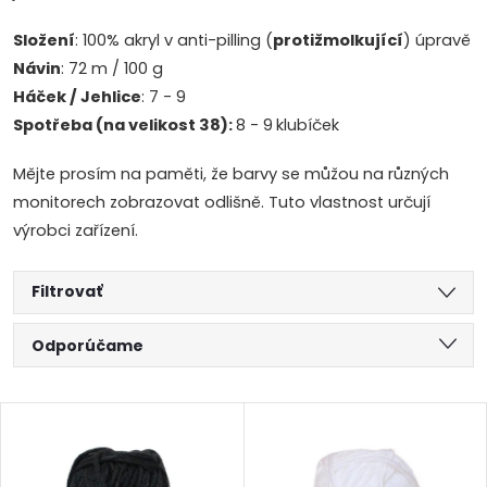
Složení
: 100% akryl v anti-pilling (
protižmolkující
) úpravě
Návin
: 72 m / 100 g
Háček / Jehlice
: 7 - 9
Spotřeba (na velikost 38):
8 - 9
klubíček
Mějte prosím na paměti, že barvy se můžou na různých
monitorech zobrazovat odlišně. Tuto vlastnost určují
výrobci zařízení.
Filtrovať
R
Odporúčame
a
Najlacnejšie
V
Najdrahšie
d
ý
Abecedne