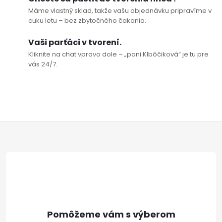
Máme vlastný sklad, takže vašu objednávku pripravíme v
cuku letu – bez zbytočného čakania.
Vaši parťáci v tvorení.
Kliknite na chat vpravo dole – „pani Klbôčiková“ je tu pre
vás 24/7.
Z
á
p
ä