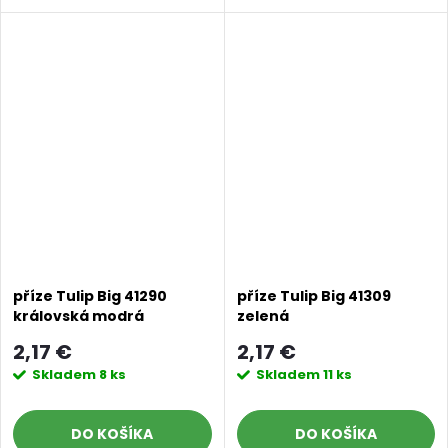
příze Tulip Big 41290
příze Tulip Big 41309
Doprava a platby
Prodejna
Blog a návody
královská modrá
zelená
2,17 €
2,17 €
Poslat
Skladem
8 ks
Skladem
11 ks
DO KOŠÍKA
DO KOŠÍKA