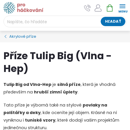
Prejsť
NÁKUPNÝ
AI asistent "pani Klubíčková" –
na
KOŠÍK
ProHackovani.cz
obsah
Jsme e-shop s více než osmiletou tradicí a máme pro
HĽADAŤ
vás připraveno více než 25 tisíc produktů. Vše skladem,
připravené k odeslání.
Akrylové příze
Příze Tulip Big (Vlna -
Hep)
Tulip Big od Vlna-Hep
je
silná příze
, která je vhodná
především na
hrubší zimní úplety
.
Tato příze je výborná také na stylové
povlaky na
polštářky a deky
, kde oceníte její objem. Krásně na ní
vyniknou i
tuniské vzory
, které dodají vašim projektům
jedinečnou strukturu.