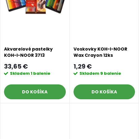
t
o
o
v
v
Akvarelové pastelky
Voskovky KOH-I-NOOR
KOH-I-NOOR 3713
Wax Crayon 12ks
Mondeluz 48ks
33,65 €
1,29 €
Skladem
1 balenie
Skladem
9 balenie
DO KOŠÍKA
DO KOŠÍKA