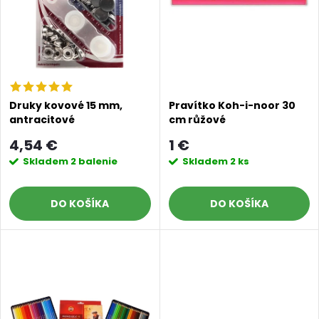
n
i
i
s
e
p
p
Druky kovové 15 mm,
Pravítko Koh-i-noor 30
antracitové
cm růžové
r
r
4,54 €
1 €
o
Skladem
2 balenie
Skladem
2 ks
o
d
DO KOŠÍKA
DO KOŠÍKA
d
u
u
k
k
t