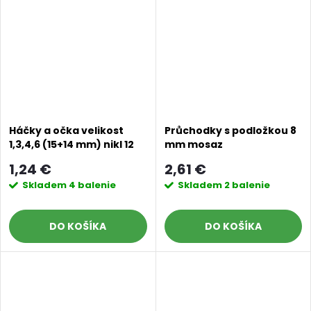
Háčky a očka velikost
Průchodky s podložkou 8
1,3,4,6 (15+14 mm) nikl 12
mm mosaz
ks
1,24 €
2,61 €
Skladem
4 balenie
Skladem
2 balenie
DO KOŠÍKA
DO KOŠÍKA