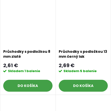
Doprava a platby
Prodejna
Blog a návody
Poslat
Průchodky s podložkou 8
Průchodky s podložkou 13
mm zlaté
mm černý lak
2,61 €
2,69 €
Skladem
1 balenie
Skladem
5 balenie
DO KOŠÍKA
DO KOŠÍKA