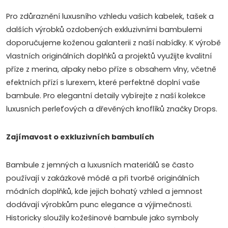
l
Pro zdůraznění luxusního vzhledu vašich kabelek, tašek a
á
dalších výrobků ozdobených exkluzivními bambulemi
d
doporučujeme koženou galanterii z naší nabídky. K výrobě
vlastních originálních doplňků a projektů využijte kvalitní
a
příze z merina, alpaky nebo příze s obsahem vlny, včetně
c
efektních přízí s lurexem, které perfektně doplní vaše
bambule. Pro elegantní detaily vybírejte z naší kolekce
í
luxusních perleťových a dřevěných knoflíků značky Drops.
p
Zajímavost o exkluzivních bambulích
r
v
Bambule z jemných a luxusních materiálů se často
používají v zakázkové módě a při tvorbě originálních
k
módních doplňků, kde jejich bohatý vzhled a jemnost
y
dodávají výrobkům punc elegance a výjimečnosti.
Historicky sloužily kožešinové bambule jako symboly