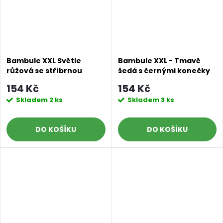
Bambule XXL Světle
Bambule XXL - Tmavě
růžová se stříbrnou
šedá s černými konečky
nitkou
154 Kč
154 Kč
Skladem
2 ks
Skladem
3 ks
DO KOŠÍKU
DO KOŠÍKU