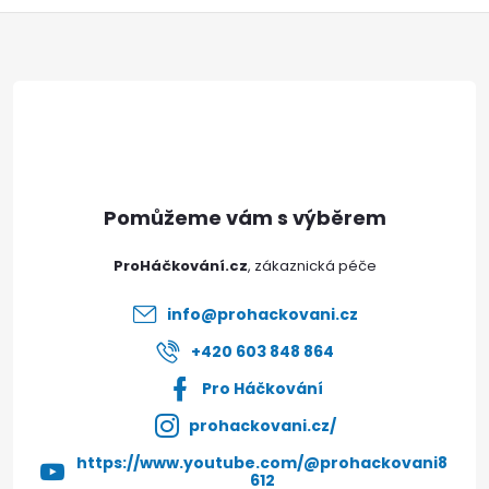
Z
á
p
a
t
ProHáčkování.cz
í
info
@
prohackovani.cz
+420 603 848 864
Pro Háčkování
prohackovani.cz/
https://www.youtube.com/@prohackovani8
612