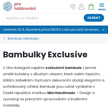
Přejít
NÁKUPNÍ
AI asistent "pani Klubíčková" –
na
KOŠÍK
ProHackovani.cz
obsah
Jsme e-shop s více než osmiletou tradicí a máme pro
HLEDAT
vás připraveno více než 25 tisíc produktů. Vše skladem,
připravené k odeslání.
Ušetřete 30 %. Bavlněné příze DROPS v akci po celý červenec.
Bambule, bambulky
Bambulky Exclusive
V této kategorii najdete
exkluzivní bambule
z jemné
umělé kožešiny s dlouhým vlasem, které vašim čepicím,
šálám, kabelkám i bytovým dekoracím dodají elegantní a
sofistikovaný vzhled. Bambule jsou ručně vyráběné v
České republice značkou
Mia Handmade
– Design a
vyznačují se precizním zpracováním a kvalitními
materiály.