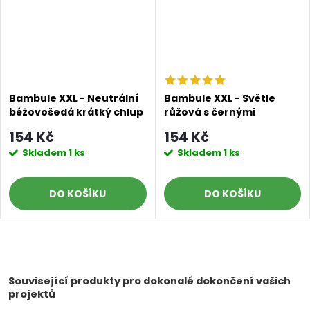
Bambule XXL - Neutrální
Bambule XXL - Světle
béžovošedá krátký chlup
růžová s černými
konečky
154 Kč
154 Kč
Skladem
1 ks
Skladem
1 ks
DO KOŠÍKU
DO KOŠÍKU
O
v
Související produkty pro dokonalé dokončení vašich
projektů