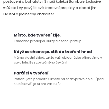
v
postavení a bohatství. S naší kolekcí Bambule Exclusive
ý
můžete i vy povýšit své kreativní projekty a dodat jim
Doprava a platby
Prodejna
Blog a návody
luxusní a jedinečný charakter.
p
Poslat
i
Místo, kde tvoření žije.
s
Kamenná prodejna, kurzy a osobní přístup.
u
Když se chcete pustit do tvoření hned
Máme vlastní sklad, takže vaši objednávku připravíme v
cuku letu. Bez zbytečného čekání.
Parťáci v tvoření
Potřebujete poradit? Klikněte na chat vpravo dole - "pani
Klubíčková" je tu pro vás 24/7.