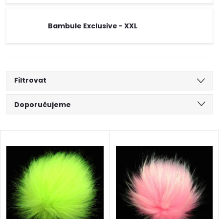
Bambule Exclusive - XXL
Filtrovat
Ř
Doporučujeme
a
Nejlevnější
V
Nejdražší
z
ý
Abecedně
e
p
n
i