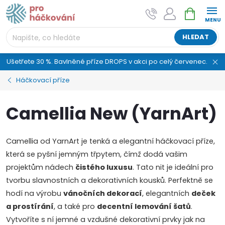
Přejít
NÁKUPNÍ
AI asistent "pani Klubíčková" –
na
KOŠÍK
ProHackovani.cz
obsah
Jsme e-shop s více než osmiletou tradicí a máme pro
HLEDAT
vás připraveno více než 25 tisíc produktů. Vše skladem,
připravené k odeslání.
Ušetřete 30 %. Bavlněné příze DROPS v akci po celý červenec.
Háčkovací příze
Camellia New (YarnArt)
Camellia od YarnArt je tenká a elegantní háčkovací příze,
která se pyšní jemným třpytem, čímž dodá vašim
projektům nádech
čistého luxusu
. Tato nit je ideální pro
tvorbu slavnostních a dekorativních kousků. Perfektně se
hodí na výrobu
vánočních dekorací
, elegantních
deček
a prostírání
, a také pro
decentní lemování šatů
.
Vytvoříte s ní jemné a vzdušné dekorativní prvky jak na