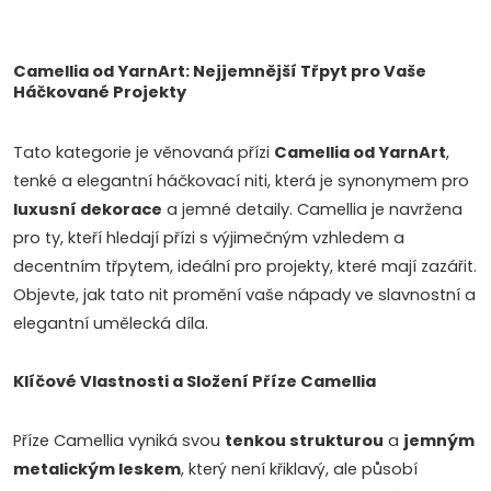
O
v
Camellia od YarnArt: Nejjemnější Třpyt pro Vaše
Háčkované Projekty
l
Tato kategorie je věnovaná přízi
Camellia od YarnArt
,
á
tenké a elegantní háčkovací niti, která je synonymem pro
d
luxusní dekorace
a jemné detaily. Camellia je navržena
pro ty, kteří hledají přízi s výjimečným vzhledem a
a
decentním třpytem, ideální pro projekty, které mají zazářit.
c
Objevte, jak tato nit promění vaše nápady ve slavnostní a
elegantní umělecká díla.
í
p
Klíčové Vlastnosti a Složení Příze Camellia
r
Příze Camellia vyniká svou
tenkou strukturou
a
jemným
v
metalickým leskem
, který není křiklavý, ale působí