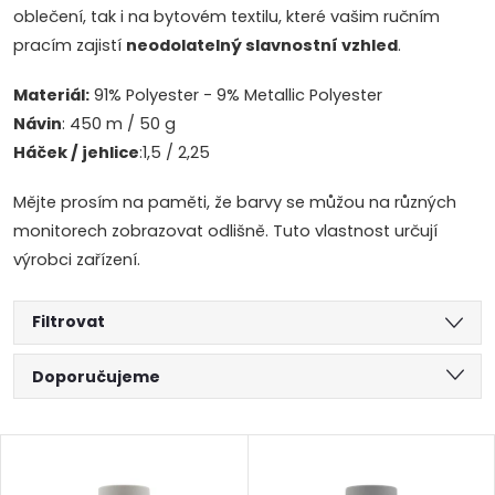
oblečení, tak i na bytovém textilu, které vašim ručním
pracím zajistí
neodolatelný slavnostní vzhled
.
Materiál:
91% Polyester - 9% Metallic Polyester
Návin
: 450 m / 50 g
Háček / jehlice
:1,5 / 2,25
Mějte prosím na paměti, že barvy se můžou na různých
monitorech zobrazovat odlišně. Tuto vlastnost určují
výrobci zařízení.
Filtrovat
Ř
Doporučujeme
a
Nejlevnější
V
Nejdražší
z