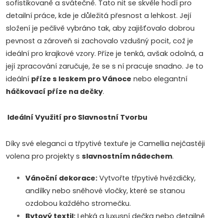
sofistikovaně a svátečně. Tato nit se skvěle hodí pro
k
detailní práce, kde je důležitá přesnost a lehkost. Její
y
složení je pečlivě vybráno tak, aby zajišťovalo dobrou
pevnost a zároveň si zachovalo vzdušný pocit, což je
v
ideální pro krajkové vzory. Příze je tenká, avšak odolná, a
ý
její zpracování zaručuje, že se s ní pracuje snadno. Je to
ideální
příze s leskem pro Vánoce
nebo elegantní
p
háčkovací příze na dečky
.
i
Ideální Využití pro Slavnostní Tvorbu
s
u
Díky své eleganci a třpytivé textuře je Camellia nejčastěji
volena pro projekty s
slavnostním nádechem
.
Vánoční dekorace:
Vytvořte třpytivé hvězdičky,
andílky nebo sněhové vločky, které se stanou
ozdobou každého stromečku.
Bytový textil:
Lehká a luxusní dečka nebo detailně