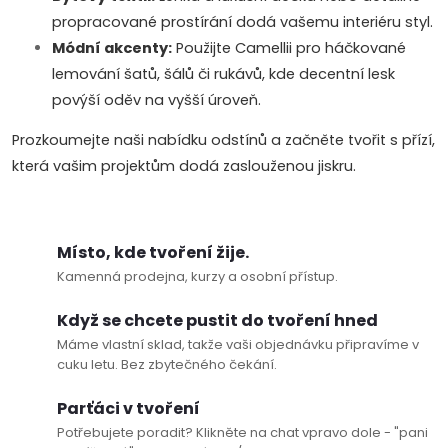
propracované prostírání dodá vašemu interiéru styl.
Módní akcenty:
Použijte Camellii pro háčkované
lemování šatů, šálů či rukávů, kde decentní lesk
povýší oděv na vyšší úroveň.
Prozkoumejte naši nabídku odstínů a začněte tvořit s přízí,
která vašim projektům dodá zaslouženou jiskru.
Místo, kde tvoření žije.
Kamenná prodejna, kurzy a osobní přístup.
Když se chcete pustit do tvoření hned
Máme vlastní sklad, takže vaši objednávku připravíme v
cuku letu. Bez zbytečného čekání.
Doprava a platby
Prodejna
Blog a návody
Parťáci v tvoření
Potřebujete poradit? Klikněte na chat vpravo dole - "pani