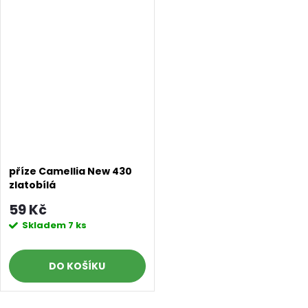
příze Camellia New 430
zlatobílá
59 Kč
Skladem
7 ks
DO KOŠÍKU