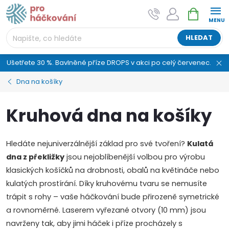
Přejít
NÁKUPNÍ
AI asistent "pani Klubíčková" –
na
KOŠÍK
ProHackovani.cz
obsah
Jsme e-shop s více než osmiletou tradicí a máme pro
HLEDAT
vás připraveno více než 25 tisíc produktů. Vše skladem,
připravené k odeslání.
Ušetřete 30 %. Bavlněné příze DROPS v akci po celý červenec.
Dna na košíky
Kruhová dna na košíky
Hledáte nejuniverzálnější základ pro své tvoření?
Kulatá
dna z překližky
jsou nejoblíbenější volbou pro výrobu
klasických košíčků na drobnosti, obalů na květináče nebo
kulatých prostírání. Díky kruhovému tvaru se nemusíte
trápit s rohy – vaše háčkování bude přirozeně symetrické
a rovnoměrné. Laserem vyřezané otvory (10 mm) jsou
navrženy tak, aby jimi háček i příze procházely s