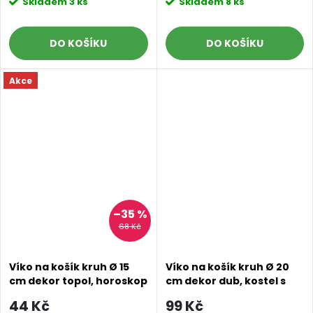
Skladem
3 ks
Skladem
8 ks
DO KOŠÍKU
DO KOŠÍKU
Akce
–35 %
68 Kč
Víko na košík kruh Ø 15
Víko na košík kruh Ø 20
cm dekor topol, horoskop
cm dekor dub, kostel s
2. jakost
kometou
44 Kč
99 Kč