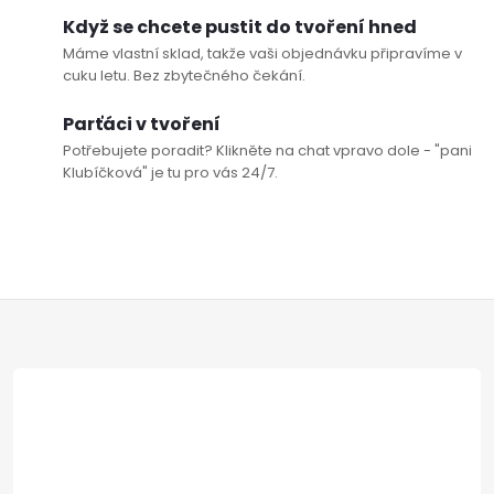
k
c
Když se chcete pustit do tvoření hned
o
Máme vlastní sklad, takže vaši objednávku připravíme v
í
v
cuku letu. Bez zbytečného čekání.
á
p
Parťáci v tvoření
n
Potřebujete poradit? Klikněte na chat vpravo dole - "pani
r
í
Klubíčková" je tu pro vás 24/7.
v
k
y
Z
v
á
ý
p
p
i
a