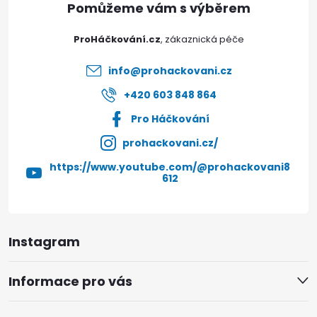
s
t
u
ProHáčkování.cz
í
info
@
prohackovani.cz
+420 603 848 864
Pro Háčkování
prohackovani.cz/
https://www.youtube.com/@prohackovani8
612
Instagram
Informace pro vás