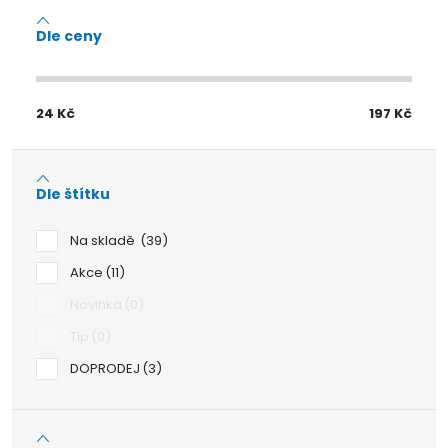
Dle ceny
24
Kč
197
Kč
Dle štítku
Na skladě
39
Akce
11
Novinka
0
Tip
0
DOPRODEJ
3