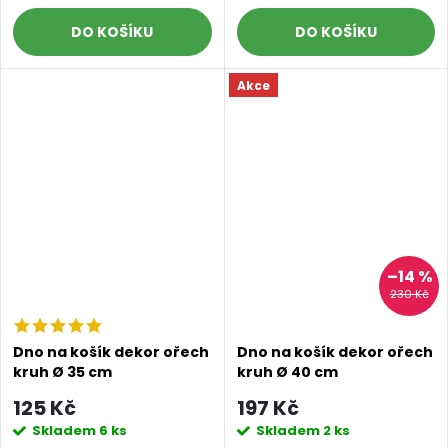
DO KOŠÍKU
DO KOŠÍKU
Akce
–14 %
230 Kč
Dno na košík dekor ořech
Dno na košík dekor ořech
kruh Ø 35 cm
kruh Ø 40 cm
125 Kč
197 Kč
Skladem
6 ks
Skladem
2 ks