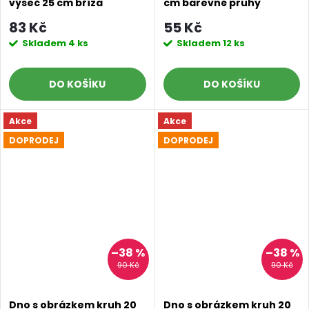
výseč 25 cm bříza
cm barevné pruhy
83 Kč
55 Kč
Skladem
4 ks
Skladem
12 ks
DO KOŠÍKU
DO KOŠÍKU
Akce
Akce
DOPRODEJ
DOPRODEJ
–38 %
–38 %
90 Kč
90 Kč
Dno s obrázkem kruh 20
Dno s obrázkem kruh 20