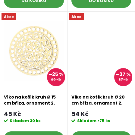
d
DO KOŠÍKU
DO KOŠÍKU
u
u
Akce
Akce
k
k
t
t
ů
ů
–25 %
–37 %
60 Kč
87 Kč
Víko na košík kruh Ø 15
Víko na košík kruh Ø 20
cm bříza, ornament 2.
cm bříza, ornament 2.
jakost
jakost
45 Kč
54 Kč
Skladem
30 ks
Skladem
>75 ks