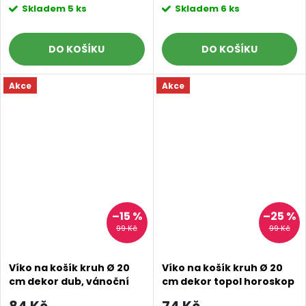
Skladem
5 ks
Skladem
6 ks
DO KOŠÍKU
DO KOŠÍKU
Akce
Akce
–15 %
–25 %
99 Kč
99 Kč
Víko na košík kruh Ø 20
Víko na košík kruh Ø 20
cm dekor dub, vánoční
cm dekor topol horoskop
stromeček
84 Kč
74 Kč