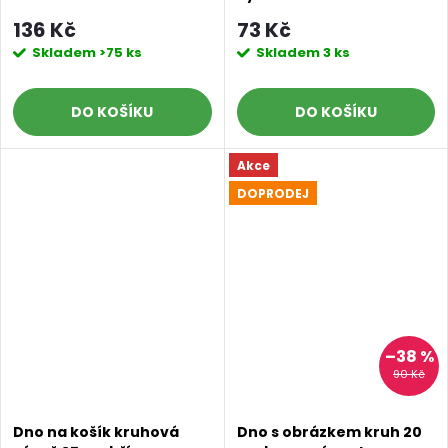
136 Kč
73 Kč
Skladem
>75 ks
Skladem
3 ks
DO KOŠÍKU
DO KOŠÍKU
Akce
DOPRODEJ
Doprava a platby
Prodejna
Blog a návody
Poslat
–38 %
90 Kč
Dno na košík kruhová
Dno s obrázkem kruh 20