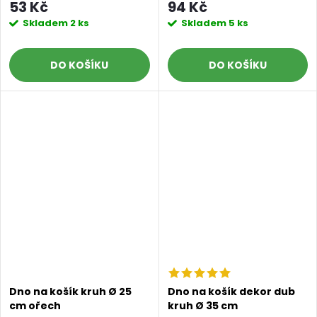
53 Kč
94 Kč
Skladem
2 ks
Skladem
5 ks
DO KOŠÍKU
DO KOŠÍKU
Dno na košík kruh Ø 25
Dno na košík dekor dub
cm ořech
kruh Ø 35 cm