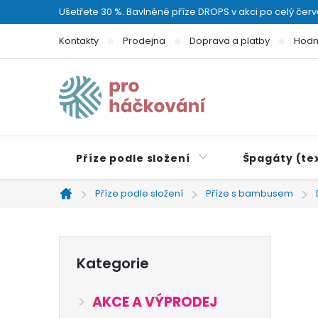
Přejít
Ušetřete 30 %. Bavlněné příze DROPS v akci po celý čer
na
Kontakty
Prodejna
Doprava a platby
Hodn
obsah
Příze podle složení
Špagáty (tex
Příze podle složení
Příze s bambusem
Domů
P
Přeskočit
Kategorie
kategorie
o
AKCE A VÝPRODEJ