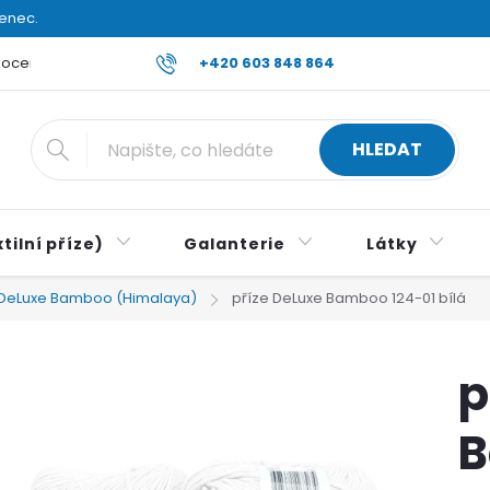
venec.
ocení obchodu
Reklamace a vrácení zboží
+420 603 848 864
Všeobecné ob
HLEDAT
tilní příze)
Galanterie
Látky
DeLuxe Bamboo (Himalaya)
příze DeLuxe Bamboo 124-01 bílá
p
B