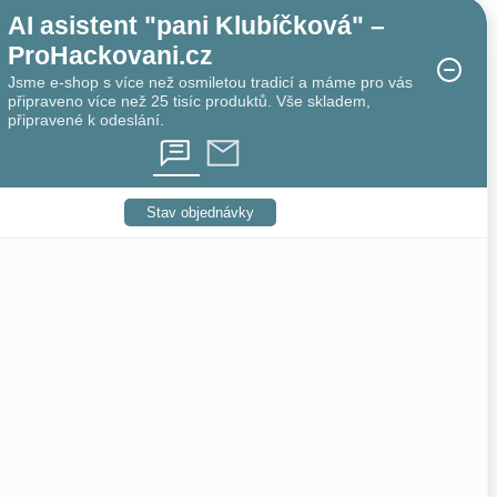
AI asistent "pani Klubíčková" –
ProHackovani.cz
Jsme e-shop s více než osmiletou tradicí a máme pro vás
připraveno více než 25 tisíc produktů. Vše skladem,
připravené k odeslání.
Stav objednávky
bus a 40% bavlna
.
ehké svetříky, topy, sukně, šaty, čepičky a
ročně pak můžete tvořit hračky, usínáčky a další...
ch zobrazovat odlišně. Tuto vlastnost určují