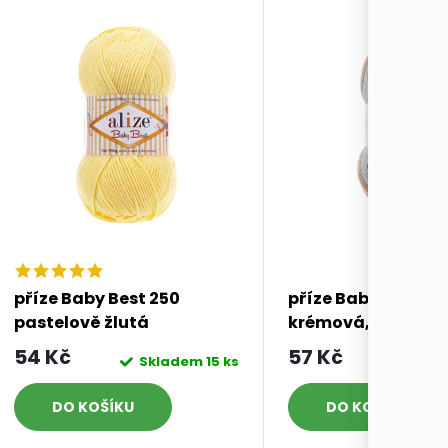
příze Baby Best 250
příze Baby Best Ba
pastelově žlutá
krémová, broskvo
hnědá, modrá, še
54 Kč
57 Kč
Skladem
15 ks
Skl
DO KOŠÍKU
DO KOŠÍKU