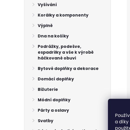
Vyšívání
Korálky a komponenty
Výplně
Dna na košíky
Podrážky, podešve,
espadrilky a vše k výrobě
háčkované obuvi
Bytové doplňky a dekorace
Domácí doplňky
Bižuterie
Módní doplňky
Párty a oslavy
Použív
Svatby
a díky
použit