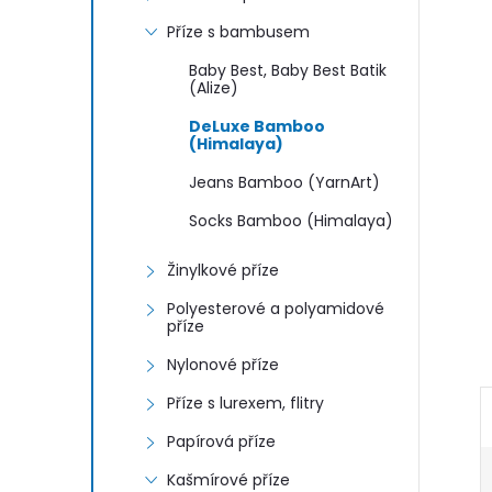
n
Příze s bambusem
e
Baby Best, Baby Best Batik
(Alize)
l
DeLuxe Bamboo
(Himalaya)
Jeans Bamboo (YarnArt)
Socks Bamboo (Himalaya)
Žinylkové příze
Polyesterové a polyamidové
příze
Nylonové příze
Příze s lurexem, flitry
Papírová příze
Kašmírové příze