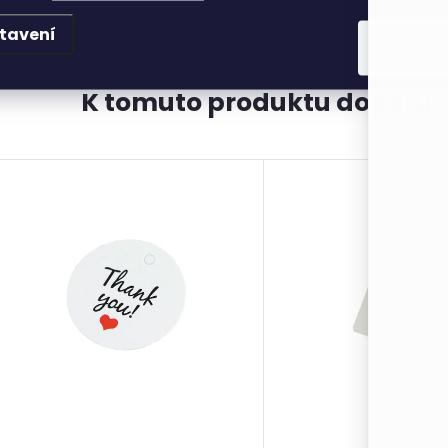
tavení
Souhla
K tomuto produktu doporuč