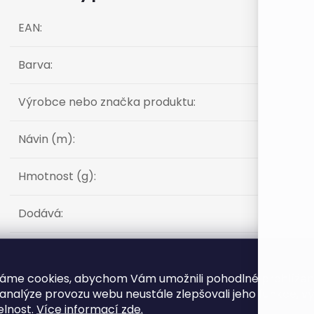
EAN
:
Barva
:
Výrobce nebo značka produktu
:
Návin (m)
:
Hmotnost (g)
:
Dodává
:
Produkt naleznete v této kategorii
áme cookies, abychom Vám umožnili pohodlné prohlíže
 analýze provozu webu neustále zlepšovali jeho funkce, v
Výrobce Himalaya - DeLuxe Bamboo (Himalaya)
elnost.
Více informací zde.