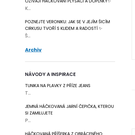
OŽÍVAJÍ HÁČKOVANÍ PLYŠÁCI A DOPLŇKY✨
K...
 cedulka Hand
Papírová cedulka Hand
 love bílá 8x4
made with love - Thank
POZNEJTE VERONIKU: JAK SE V JEJÍM ŠICÍM
you hnědá 5x3 cm 5 ks
17 Kč
Skladem
>75 balení
Skladem
2 balení
CIRKUSU TVOŘÍ S KLIDEM A RADOSTÍ ✨
Š...
ŠÍKU
DO KOŠÍKU
Archiv
NÁVODY A INSPIRACE
TUNIKA NA PLAVKY Z PŘÍZE JEANS
T...
JEMNÁ HÁČKOVANÁ JARNÍ ČEPIČKA, KTEROU
SI ZAMILUJETE
P...
HÁČKOVANÁ PŘÍŠERKA Z OBRÁCENÉHO