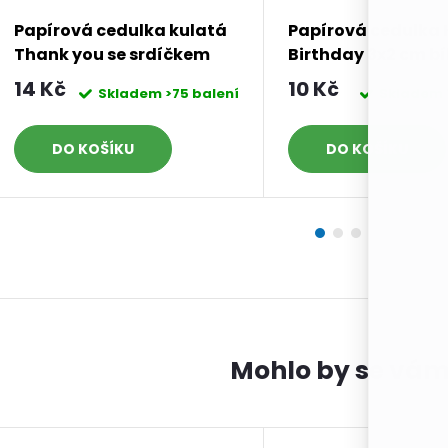
Papírová cedulka kulatá
Papírová cedulka
Thank you se srdíčkem
Birthday 3x2 cm bíl
bílá 35 mm 5 ks
14 Kč
10 Kč
Skladem
>75 balení
Skladem
DO KOŠÍKU
DO KOŠÍKU