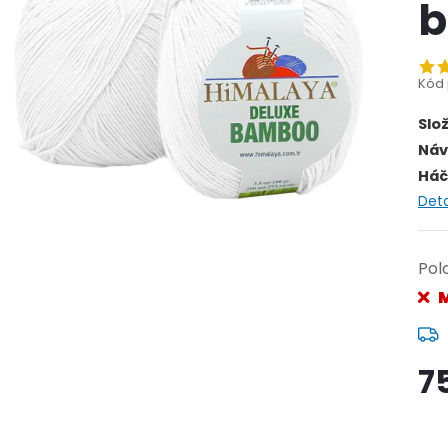
b
Kód 
Slo
Náv
Háče
Deta
Pol
M
7