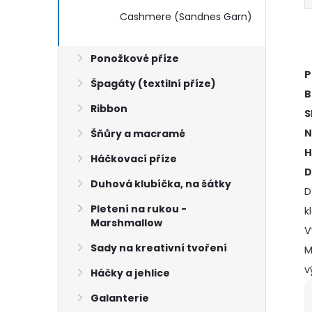
Cashmere (Sandnes Garn)
Ponožkové příze
P
Špagáty (textilní příze)
B
Ribbon
S
N
Šňůry a macramé
H
Háčkovací příze
D
Duhová klubíčka, na šátky
D
Pletení na rukou -
k
Marshmallow
V
Sady na kreativní tvoření
M
v
Háčky a jehlice
Galanterie