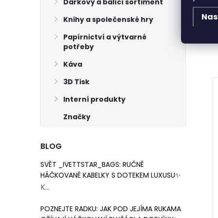
Dárkový a balící sortiment
Nas
Knihy a společenské hry
Papírnictví a výtvarné
potřeby
Káva
3D Tisk
Interní produkty
Značky
BLOG
SVĚT _IVETTSTAR_BAGS: RUČNĚ
HÁČKOVANÉ KABELKY S DOTEKEM LUXUSU✨
K...
POZNEJTE RADKU: JAK POD JEJÍMA RUKAMA