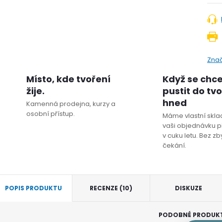
Zna
Místo, kde tvoření
Když se chc
žije.
pustit do tv
hned
Kamenná prodejna, kurzy a
osobní přístup.
Máme vlastní sklad
vaši objednávku p
v cuku letu. Bez z
čekání.
POPIS PRODUKTU
RECENZE (10)
DISKUZE
PODOBNÉ PRODUK