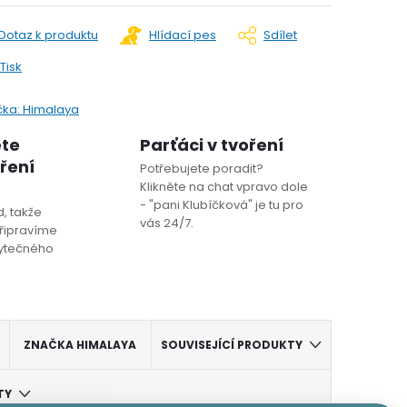
Dotaz k produktu
Hlídací pes
Sdílet
Tisk
čka:
Himalaya
ete
Parťáci v tvoření
oření
Potřebujete poradit?
Klikněte na chat vpravo dole
- "pani Klubíčková" je tu pro
, takže
vás 24/7.
řipravíme
bytečného
ZNAČKA
HIMALAYA
SOUVISEJÍCÍ PRODUKTY
TY