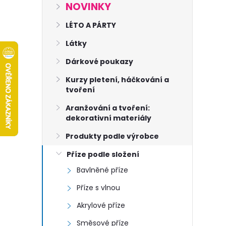
s
NOVINKY
t
LÉTO A PÁRTY
Látky
r
Dárkové poukazy
a
Kurzy pletení, háčkování a
tvoření
n
Aranžování a tvoření:
dekorativní materiály
n
Produkty podle výrobce
í
Příze podle složení
Bavlněné příze
p
Příze s vlnou
a
Akrylové příze
Směsové příze