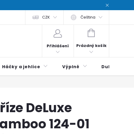
chodní podmínky
CZK
Zásady ochrana osobních údajů / Privacy poli
Čeština
NÁKUPNÍ
KOŠÍK
Prázdný košík
Přihlášení
Háčky a jehlice
Výplně
Duhová klubí
říze DeLuxe
amboo 124-01