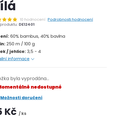
ílá
10 hodnocení
Podrobnosti hodnocení
produktu:
DE12401
žení:
60% bambus, 40% bavlna
in:
250 m / 100 g
k / jehlice:
3,5 - 4
ilní informace
ožka byla vyprodána…
omentálně nedostupné
Možnosti doručení
5 Kč
/ ks