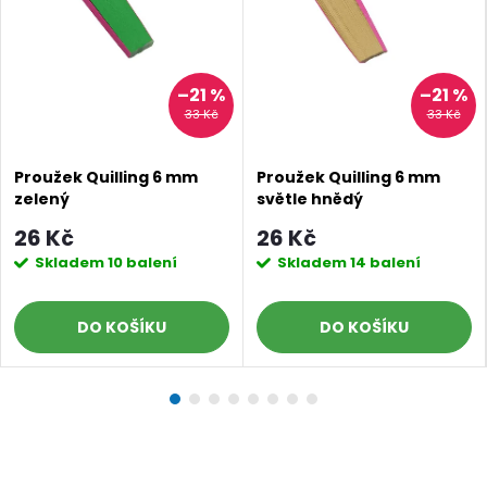
–21 %
–21 %
33 Kč
33 Kč
Proužek Quilling 6 mm
Proužek Quilling 6 mm
zelený
světle hnědý
Doprava a platby
Prodejna
Blog a návody
26 Kč
26 Kč
Skladem
10 balení
Skladem
14 balení
Poslat
DO KOŠÍKU
DO KOŠÍKU