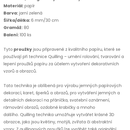
Materiál:
papír
Barva:
jarní zelená
Šířka/délka:
6 mm/30 cm
Gramáž:
80
Balení:
100 ks
Tyto
proužky
jsou připravené z kvalitního papíru, které se
používají při technice Quilling – umění rolování, tvarování a
lepení proužků papíru za účelem vytvoření dekorativních
vzorů a obrazců.
Tato technika je oblíbená pro výrobu jemných papírových
dekorací, karet, šperků a obrazů, pro vytváření jemných a
detailních dekorací na přáníčka, svatební oznámení,
rámování obrazů, ozdobné krabičky a mnoho
dalšího. Quilling technika umožňuje vytvářet krásné 3D
obrazce, jako jsou květiny, motýli, zvířata či abstraktní
vzory. Z quillingových proužků lze vyrábět také originální