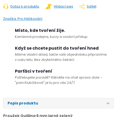
Dotaz k produktu
Hlídací pes
Sdílet
Značka:
Pro Háčkování
Místo, kde tvoření žije.
Kamenná prodejna, kurzy a osobní přístup.
Když se chcete pustit do tvoření hned
Máme vlastní sklad, takže vaši objednávku připravíme
v cuku letu. Bez zbytečného čekání.
Parťáci v tvoření
Potřebujete poradit? Klikněte na chat vpravo dole -
"pani Klubíčková" je tu pro vás 24/7.
Popis produktu
Proužek Quilling 6 mm jarně zelený