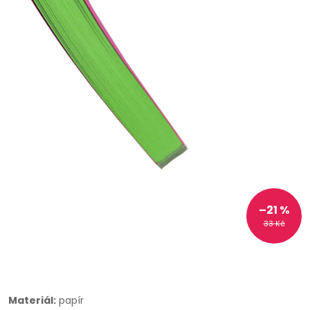
–21 %
33 Kč
Materiál:
papír