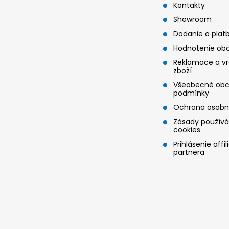
p
c
Kontakty
i
Showroom
ä
Dodanie a plat
e
t
Hodnotenie ob
p
Reklamace a vr
zboží
i
r
Všeobecné obc
podmínky
e
v
Ochrana osobn
k
Zásady používá
cookies
y
Prihlásenie affil
partnera
v
ý
p