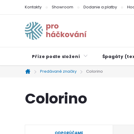
Prejsť
Kontakty
Showroom
Dodanie a platby
Ho
na
obsah
Příze podle složení
Špagáty (tex
Predávané značky
Colorino
Domov
Colorino
R
ODPORÚČAME