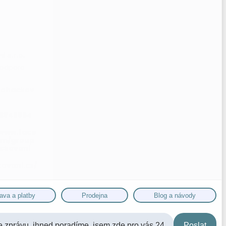
 s.r.o.
rohackov
03848864
/www.face
om/group
ckovani
ovani.cz/
ava a platby
Prodejna
Blog a návody
Poslat