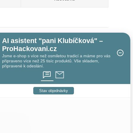
AI asistent "pani Klubíčková" –
ProHackovani.cz
Jsme e-shop s více než osmiletou tradicí a máme pro vás
připraveno více než 25 tisíc produktů. Vše skladem,
připravené k odeslání.
Stav objednávky
o