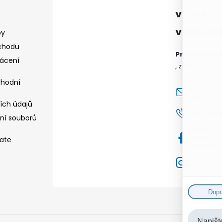
by
chodu
Pro Háčkování
ácení
hodní
info
@
p
ani.cz
ích údajů
+420 6
ní souborů
https:/
book.c
iate
s/proha
prohack
Dopr