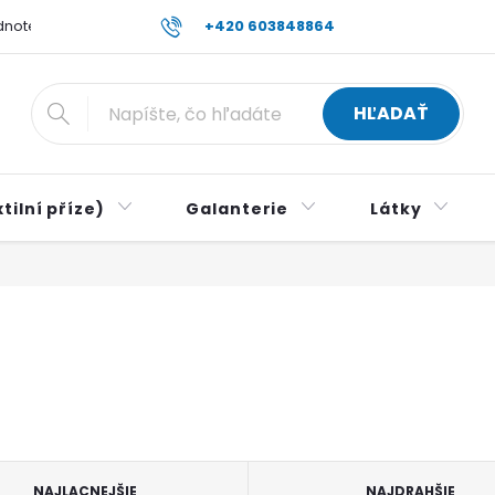
dnotenie obchodu
Reklamace a vrácení zboží
+420 603848864
Všeobecné 
HĽADAŤ
tilní příze)
Galanterie
Látky
NAJLACNEJŠIE
NAJDRAHŠIE