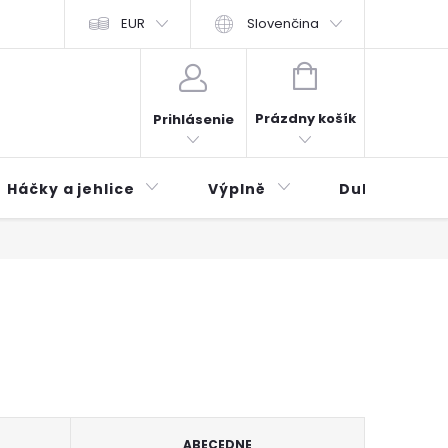
obchodní podmínky
EUR
Ochrana osobních údajů
Slovenčina
Zásady použí
NÁKUPNÝ
KOŠÍK
Prázdny košík
Prihlásenie
Háčky a jehlice
Výplně
Duhová klubí
ABECEDNE