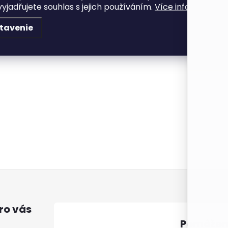
yjadřujete souhlas s jejich používáním.
Více informací zde
tavenie
Súhla
ro vás