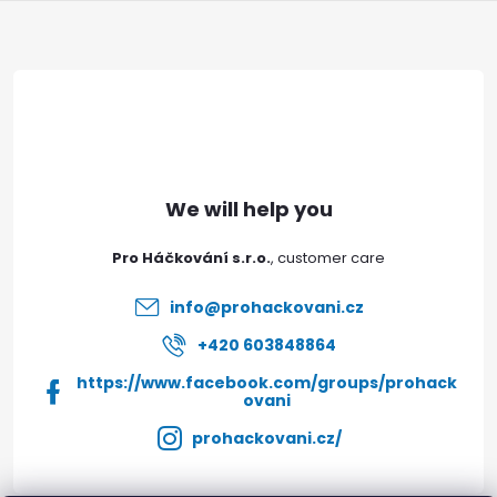
F
o
o
t
e
Pro Háčkování s.r.o.
r
info
@
prohackovani.cz
+420 603848864
https://www.facebook.com/groups/prohack
ovani
prohackovani.cz/