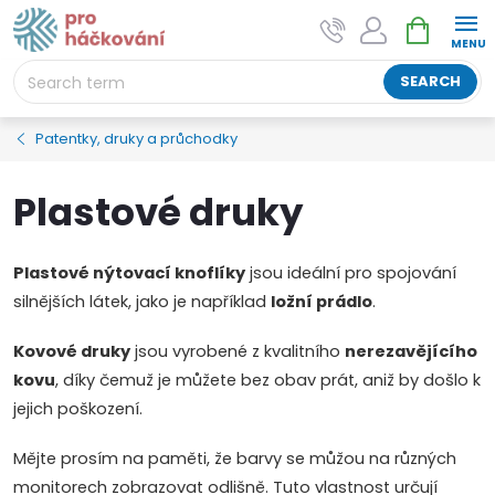
Skip
SHOPPIN
AI asistent "pani Klubíčková" –
to
CART
ProHackovani.cz
content
Jsme e-shop s více než osmiletou tradicí a máme pro
SEARCH
vás připraveno více než 25 tisíc produktů. Vše skladem,
připravené k odeslání.
Patentky, druky a průchodky
Plastové druky
Plastové nýtovací knoflíky
jsou ideální pro spojování
silnějších látek, jako je například
ložní prádlo
.
Kovové druky
jsou vyrobené z kvalitního
nerezavějícího
kovu
, díky čemuž je můžete bez obav prát, aniž by došlo k
jejich poškození.
Mějte prosím na paměti, že barvy se můžou na různých
monitorech zobrazovat odlišně. Tuto vlastnost určují