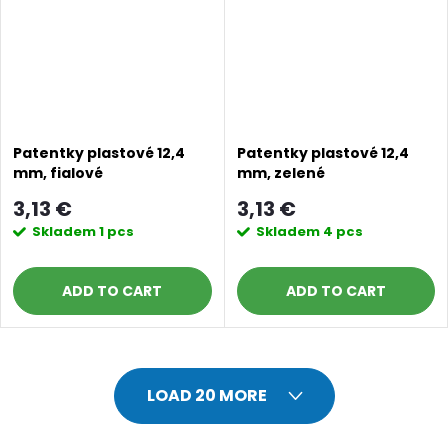
Patentky plastové 12,4
Patentky plastové 12,4
mm, fialové
mm, zelené
3,13 €
3,13 €
Skladem
1 pcs
Skladem
4 pcs
ADD TO CART
ADD TO CART
L
LOAD 20 MORE
i