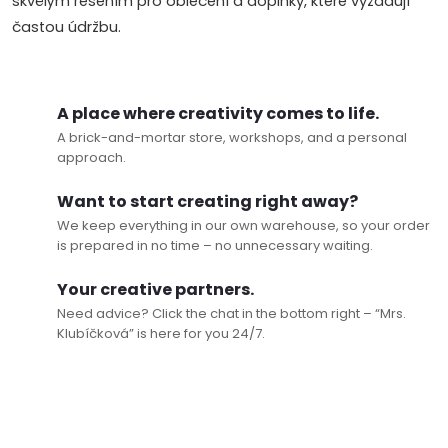
l
skvělým řešením pro oblečení a doplňky, které vyžadují
častou údržbu.
s
A place where creativity comes to life.
A brick-and-mortar store, workshops, and a personal
approach.
Want to start creating right away?
We keep everything in our own warehouse, so your order
is prepared in no time – no unnecessary waiting.
Your creative partners.
Need advice? Click the chat in the bottom right – “Mrs.
Klubíčková” is here for you 24/7.