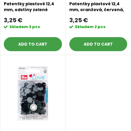
f
s
Patentky plastové 12,4
Patentky plastové 12,4
mm, odstíny zelené
mm, oranžová, červená,
p
růžová
o
3,25 €
3,25 €
r
Skladem
3 pcs
Skladem
2 pcs
r
o
ADD TO CART
ADD TO CART
t
d
i
u
n
c
g
t
s