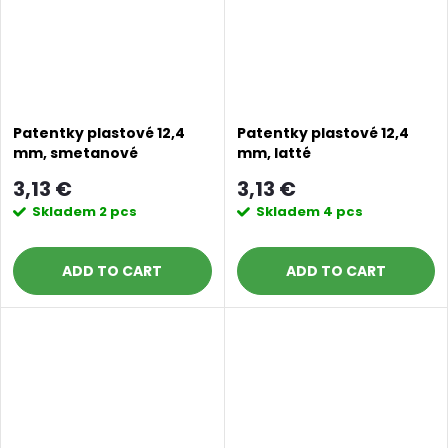
Doprava a platby
Prodejna
Blog a návody
Poslat
Patentky plastové 12,4
Patentky plastové 12,4
mm, smetanové
mm, latté
3,13 €
3,13 €
Skladem
2 pcs
Skladem
4 pcs
ADD TO CART
ADD TO CART