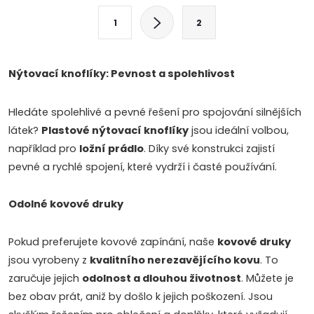
s
P
1
2
a
t
g
i
i
Nýtovací knoflíky: Pevnost a spolehlivost
n
n
a
Hledáte spolehlivé a pevné řešení pro spojování silnějších
g
t
látek?
Plastové nýtovací knoflíky
jsou ideální volbou,
c
i
například pro
ložní prádlo
. Díky své konstrukci zajistí
pevné a rychlé spojení, které vydrží i časté používání.
o
o
n
n
Odolné kovové druky
t
Pokud preferujete kovové zapínání, naše
kovové druky
r
jsou vyrobeny z
kvalitního nerezavějícího kovu
. To
zaručuje jejich
odolnost a dlouhou životnost
. Můžete je
o
bez obav prát, aniž by došlo k jejich poškození. Jsou