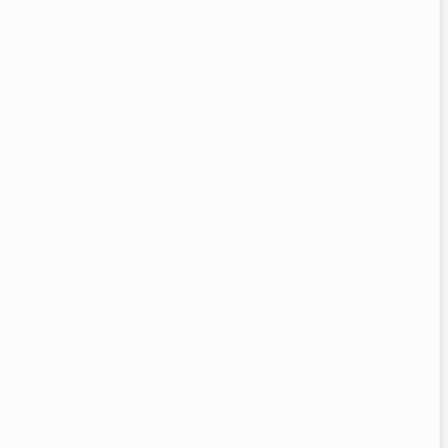
o
.
ept
w
For the Joy of Creating
3,17 €
75 pcs
Skladem
>75 pcs
ADD TO CART