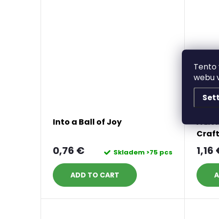
Tento 
webu v
Set
Into a Ball of Joy
A Lit
Craf
0,76 €
1,16
Skladem
>75 pcs
ADD TO CART
A