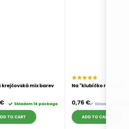
 krejčovská mix barev
Na "klubíčko radosti"
 €
0,76 €
Skladem
14 package
Skladem u doda
DD TO CART
ADD TO CART