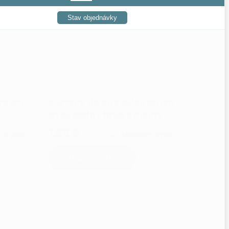
Stav objednávky
 80 cm
Kostěný zip No 5 délka 80 cm
dvoucestný tmavě modrý
1,85 €
m
10 pcs
Skladem
2 pcs
ADD TO CART