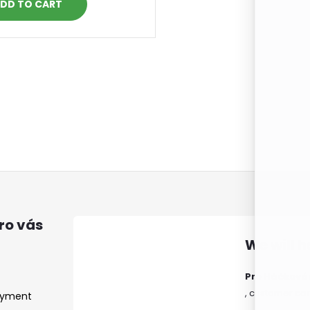
DD TO CART
ro vás
Pro Háčkování
ayment