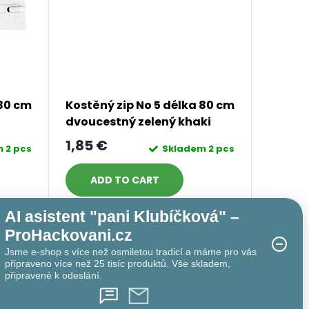
 80 cm
Kostěný zip No 5 délka 80 cm
dvoucestný zelený khaki
1,85 €
m
2 pcs
Skladem
2 pcs
ADD TO CART
AI asistent "pani Klubíčková" –
ProHackovani.cz
Jsme e-shop s více než osmiletou tradicí a máme pro vás
připraveno více než 25 tisíc produktů. Vše skladem,
připravené k odeslání.