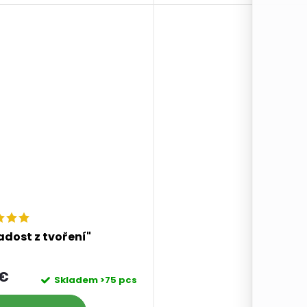
adost z tvoření"
 €
Skladem
>75 pcs