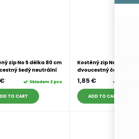
ný zip No 5 délka 80 cm
Kostěný zip No 5 délka
cestný šedý neutrální
dvoucestný černý
 €
1,85 €
Skladem
2 pcs
Sklade
DD TO CART
ADD TO CART