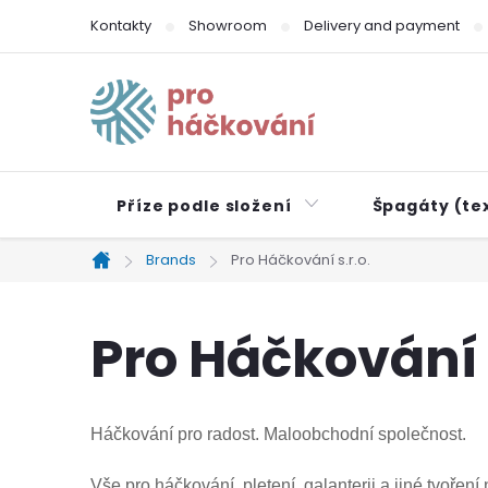
Skip
Kontakty
Showroom
Delivery and payment
to
content
Příze podle složení
Špagáty (tex
Brands
Pro Háčkování s.r.o.
Home
Pro Háčkování s
Háčkování pro radost. Maloobchodní společnost.
Vše pro háčkování, pletení, galanterii a jiné tvoř