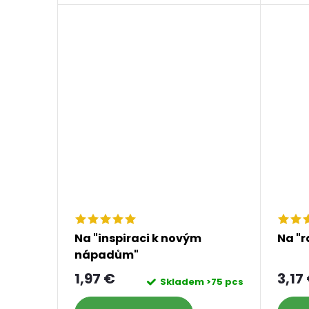
Na "inspiraci k novým
Na "r
nápadům"
1,97 €
3,17
Skladem
>75 pcs