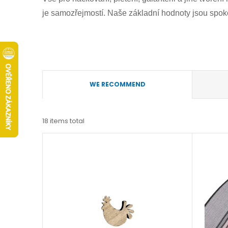
je samozřejmostí. Naše základní hodnoty jsou spok
P
WE RECOMMEND
r
18
items total
o
L
d
i
u
s
c
t