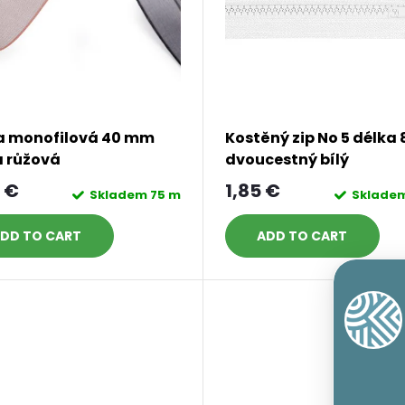
a monofilová 40 mm
Kostěný zip No 5 délka
á růžová
dvoucestný bílý
 €
1,85 €
Skladem
75 m
Sklade
DD TO CART
ADD TO CART