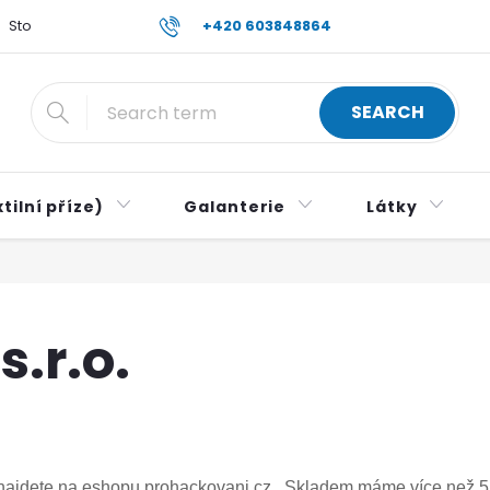
Store rating
Reklamace a vrácení zboží
+420 603848864
Všeobecné obch
SEARCH
tilní příze)
Galanterie
Látky
.r.o.
ení najdete na eshopu prohackovani.cz. Skladem máme více než 5