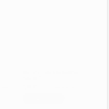
Na "nitku navíc do našeho
tvoření"
1,16 €
vatele
Skladem
>75 pcs
ADD TO CART