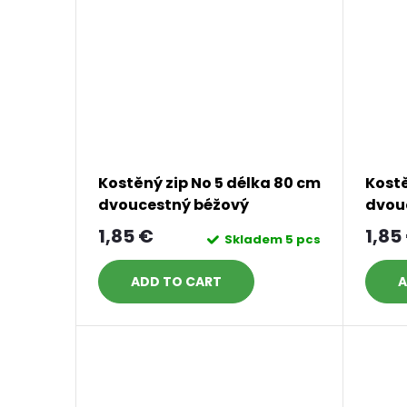
s
Kostěný zip No 5 délka 80 cm
Kostě
dvoucestný béžový
dvou
1,85 €
1,85
Skladem
5 pcs
ADD TO CART
A