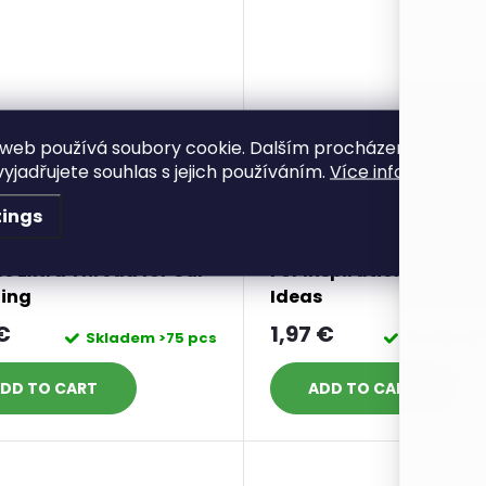
web používá soubory cookie. Dalším procházením tohot
yjadřujete souhlas s jejich používáním.
Více informací zde
tings
Acc
tle Extra Thread for Our
For Inspiration and Ne
ting
Ideas
 €
1,97 €
Skladem
>75 pcs
Skladem
>
DD TO CART
ADD TO CART