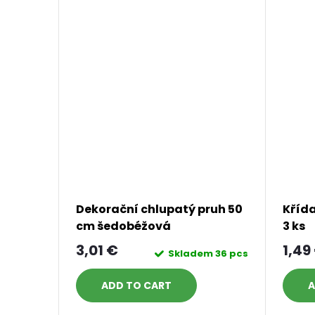
Dekorační chlupatý pruh 50
Křída
cm šedobéžová
3 ks
3,01 €
1,49
Skladem
36 pcs
ADD TO CART
A