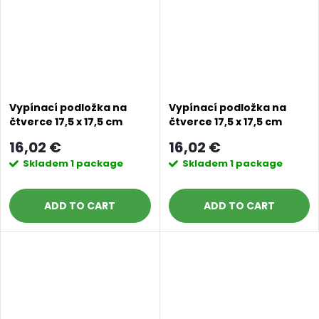
Vypínací podložka na
Vypínací podložka na
čtverce 17,5 x 17,5 cm
čtverce 17,5 x 17,5 cm
olive powder
šedostříbrná
16,02 €
16,02 €
Doprava a platby
Prodejna
Blog a návody
Skladem
1 package
Skladem
1 package
Poslat
ADD TO CART
ADD TO CART