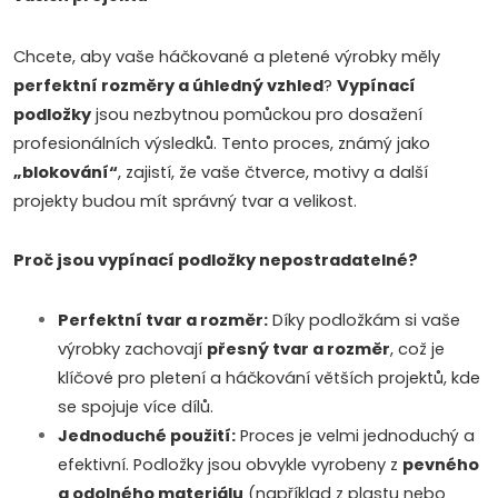
s
Chcete, aby vaše háčkované a pletené výrobky měly
t
perfektní rozměry a úhledný vzhled
?
Vypínací
i
podložky
jsou nezbytnou pomůckou pro dosažení
profesionálních výsledků. Tento proces, známý jako
n
„blokování“
, zajistí, že vaše čtverce, motivy a další
g
projekty budou mít správný tvar a velikost.
c
Proč jsou vypínací podložky nepostradatelné?
o
Perfektní tvar a rozměr:
Díky podložkám si vaše
n
výrobky zachovají
přesný tvar a rozměr
, což je
t
klíčové pro pletení a háčkování větších projektů, kde
se spojuje více dílů.
r
Jednoduché použití:
Proces je velmi jednoduchý a
o
efektivní. Podložky jsou obvykle vyrobeny z
pevného
a odolného materiálu
(například z plastu nebo