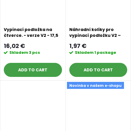
Vypínací podložka na
Náhradní kolíky pro
čtverce. - verze V2 - 17,5
vypínací podložku V2 –
cm - purpurová
délka 6 cm – purpurová
16,02 €
1,97 €
Skladem
3 pcs
Skladem
1 package
ADD TO CART
ADD TO CART
Novinka v našem e-shopu