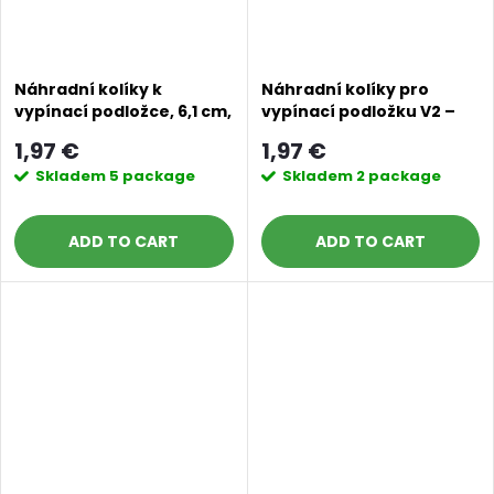
Náhradní kolíky k
Náhradní kolíky pro
vypínací podložce, 6,1 cm,
vypínací podložku V2 –
10 ks šedostříbrná
délka 6 cm – pink powder
1,97 €
1,97 €
Skladem
5 package
Skladem
2 package
ADD TO CART
ADD TO CART