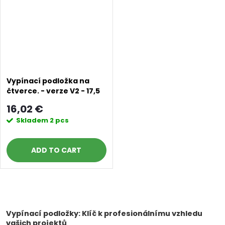
Vypínací podložka na
čtverce. - verze V2 - 17,5
cm - pink powder
16,02 €
Skladem
2 pcs
ADD TO CART
L
i
Vypínací podložky: Klíč k profesionálnímu vzhledu
vašich projektů