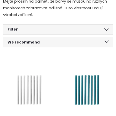
Mějte prosím na paměti, že barvy se můžou na různých
monitorech zobrazovat odlišně. Tuto vlastnost určují
výrobci zařízení.
Filter
P
We recommend
r
Least expensive
L
Most expensive
o
i
Alphabetically
d
s
u
t
c
o