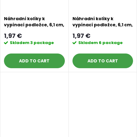
Náhradní kolíky k
Náhradní kolíky k
vypínací podložce, 6,1 cm,
vypínací podložce, 6,1 cm,
8 ks stříbrné
10 ks tělová
1,97 €
1,97 €
Skladem
3 package
Skladem
6 package
ADD TO CART
ADD TO CART