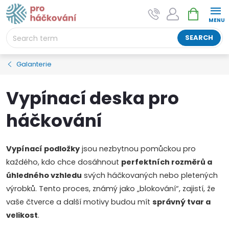
Skip
SHOPPIN
AI asistent "pani Klubíčková" –
to
CART
ProHackovani.cz
content
Jsme e-shop s více než osmiletou tradicí a máme pro
SEARCH
vás připraveno více než 25 tisíc produktů. Vše skladem,
připravené k odeslání.
Galanterie
Vypínací deska pro
háčkování
Vypínací podložky
jsou nezbytnou pomůckou pro
každého, kdo chce dosáhnout
perfektních rozměrů a
úhledného vzhledu
svých háčkovaných nebo pletených
výrobků. Tento proces, známý jako „blokování“, zajistí, že
vaše čtverce a další motivy budou mít
správný tvar a
velikost
.