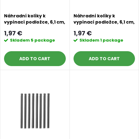
t
f
s
Náhradní kolíky k
Náhradní kolíky k
vypínací podložce, 6,1 cm,
vypínací podložce, 6,1 cm,
p
8 ks bílá
10 ks blue machine
o
1,97 €
1,97 €
r
Skladem
5 package
Skladem
1 package
r
o
ADD TO CART
ADD TO CART
t
d
i
u
n
c
g
t
s