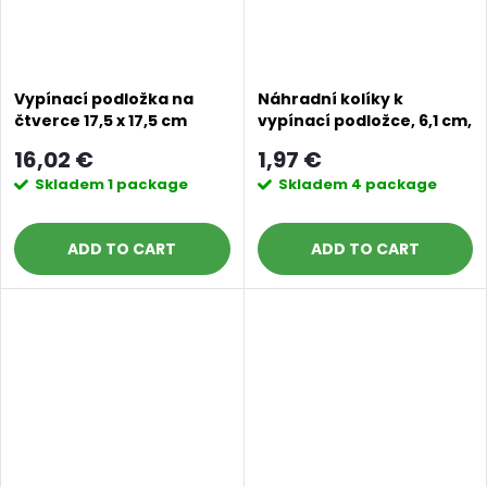
Vypínací podložka na
Náhradní kolíky k
čtverce 17,5 x 17,5 cm
vypínací podložce, 6,1 cm,
listová zelená
10 ks listová zelená
16,02 €
1,97 €
Skladem
1 package
Skladem
4 package
ADD TO CART
ADD TO CART