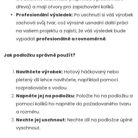
l
dřeva) a mají otvory pro zapichování kolíků.
s
Profesionální výsledek:
Po uschnutí si váš výrobek
zachová svůj tvar, což výrazně usnadní další práci
na vašem projektu a zajistí, že váš výsledek bude
vypadat
profesionálně a rovnoměrně
.
Jak podložku správně použít?
Navlhčete výrobek:
Hotový háčkovaný nebo
pletený díl lehce navlhčete, například pomocí
rozprašovače s vodou.
Napněte jej na podložku:
Položte ho na podložku a
pomocí kolíků ho napněte do požadovaného tvaru
a rozměru.
Nechte jej uschnout:
Nechte díl na podložce úplně
vyschnout.