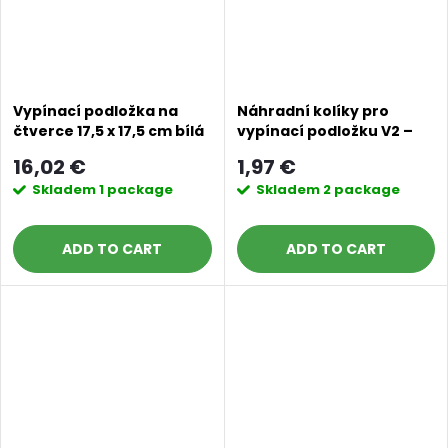
Vypínací podložka na
Náhradní kolíky pro
čtverce 17,5 x 17,5 cm bílá
vypínací podložku V2 –
délka 6 cm – caramel
16,02 €
1,97 €
champagne
Skladem
1 package
Skladem
2 package
ADD TO CART
ADD TO CART