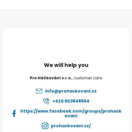
F
o
o
t
e
Pro Háčkování s.r.o.
r
info
@
prohackovani.cz
+420 603848864
https://www.facebook.com/groups/prohack
ovani
prohackovani.cz/