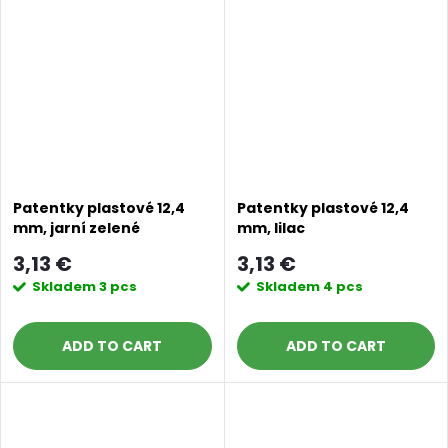
Doprava a platby
Prodejna
Blog a návody
Poslat
Patentky plastové 12,4
Patentky plastové 12,4
mm, jarní zelené
mm, lilac
3,13 €
3,13 €
Skladem
3 pcs
Skladem
4 pcs
ADD TO CART
ADD TO CART