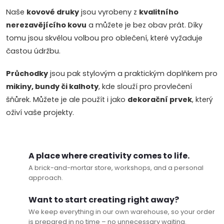
r
Naše
kovové druky
jsou vyrobeny z
kvalitního
o
nerezavějícího kovu
a můžete je bez obav prát. Díky
l
tomu jsou skvělou volbou pro oblečení, které vyžaduje
častou údržbu.
s
Průchodky
jsou pak stylovým a praktickým doplňkem pro
mikiny, bundy či kalhoty
, kde slouží pro provlečení
šňůrek. Můžete je ale použít i jako
dekorační prvek
, který
oživí vaše projekty.
A place where creativity comes to life.
A brick-and-mortar store, workshops, and a personal
approach.
Want to start creating right away?
We keep everything in our own warehouse, so your order
is prepared in no time – no unnecessary waiting.