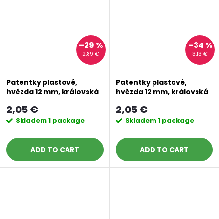
–29 %
–34 %
2,89 €
3,13 €
Patentky plastové,
Patentky plastové,
hvězda 12 mm, královská
hvězda 12 mm, královská
modrá
modrá
2,05 €
2,05 €
Skladem
1 package
Skladem
1 package
ADD TO CART
ADD TO CART