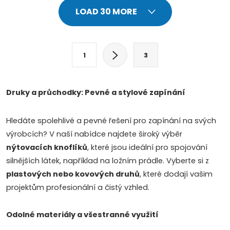
L
LOAD 30 MORE
i
s
P
1
3
a
t
g
i
i
Druky a průchodky: Pevné a stylové zapínání
n
n
a
Hledáte spolehlivé a pevné řešení pro zapínání na svých
g
t
výrobcích? V naší nabídce najdete široký výběr
c
i
nýtovacích knoflíků
, které jsou ideální pro spojování
silnějších látek, například na ložním prádle. Vyberte si z
o
o
plastových nebo kovových druhů
, které dodají vašim
n
n
projektům profesionální a čistý vzhled.
t
Odolné materiály a všestranné využití