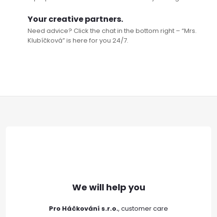
Your creative partners.
Need advice? Click the chat in the bottom right – “Mrs.
Klubíčková” is here for you 24/7.
F
o
o
t
e
Pro Háčkování s.r.o.