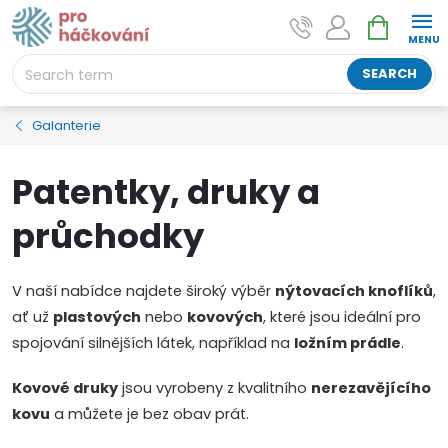
Skip
SHOPPIN
AI asistent "pani Klubíčková" –
to
CART
ProHackovani.cz
content
Jsme e-shop s více než osmiletou tradicí a máme pro
SEARCH
vás připraveno více než 25 tisíc produktů. Vše skladem,
připravené k odeslání.
Galanterie
Patentky, druky a
průchodky
V naší nabídce najdete široký výběr
nýtovacích knoflíků
,
ať už
plastových
nebo
kovových
, které jsou ideální pro
spojování silnějších látek, například na
ložním prádle
.
Kovové druky
jsou vyrobeny z kvalitního
nerezavějícího
kovu
a můžete je bez obav prát.