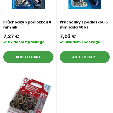
c
o
t
f
s
Průchodky s podložkou 8
Průchodky s podložkou 5
mm nikl
mm sada 40 ks
p
o
7,27 €
7,03 €
r
Skladem
2 package
Skladem
1 package
r
o
ADD TO CART
ADD TO CART
t
d
i
u
n
c
g
t