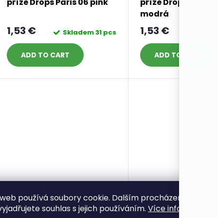
příze Drops Paris 06 pink
příze Drops Paris 0
modrá
1,53 €
1,53 €
Skladem
31 pcs
Sklad
ADD TO CART
ADD TO CART
web používá soubory cookie. Dalším procházením tohot
yjadřujete souhlas s jejich používáním.
Více informací zde