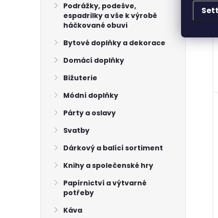
Podrážky, podešve,
Set
espadrilky a vše k výrobě
háčkované obuvi
Bytové doplňky a dekorace
Domácí doplňky
Bižuterie
Módní doplňky
Párty a oslavy
Svatby
Dárkový a balící sortiment
Knihy a společenské hry
Papírnictví a výtvarné
potřeby
Káva