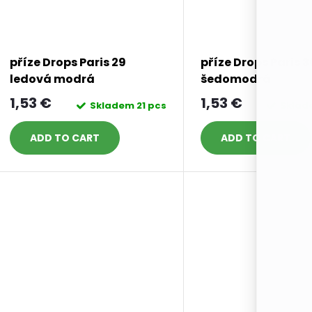
příze Drops Paris 29
příze Drops Paris 3
ledová modrá
šedomodrá
1,53 €
1,53 €
Skladem
21 pcs
Skla
ADD TO CART
ADD TO CART