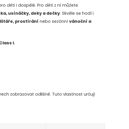
ro děti i dospělé. Pro děti z ní můžete
tka, usínáčky, deky a dečky
. Skvěle se hodí i
lštáře, prostírání
nebo sezónní
vánoční a
lass I.
ch zobrazovat odlišně. Tuto vlastnost určují