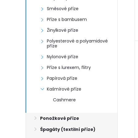
Směsové příze
Příze s bambusem
i
Žinylkové příze
Polyesterové a polyamidové
příze
Nylonové příze
Příze s lurexem, flitry
Papírová příze
Kašmírové příze
Cashmere
Ponožkové příze
Špagáty (textilní příze)