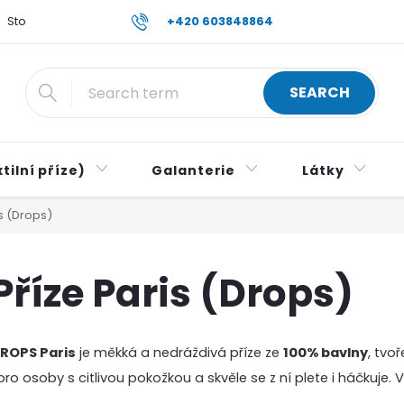
Store rating
Reklamace a vrácení zboží
+420 603848864
Všeobecné obch
SEARCH
tilní příze)
Galanterie
Látky
s (Drops)
Příze Paris (Drops)
ROPS Paris
je měkká a nedráždivá příze ze
100% bavlny
, tvo
 pro osoby s citlivou pokožkou a skvěle se z ní plete i háčkuje