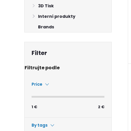
3D Tisk
Interní produkty
Brands
Price
1
€
2
€
By tags