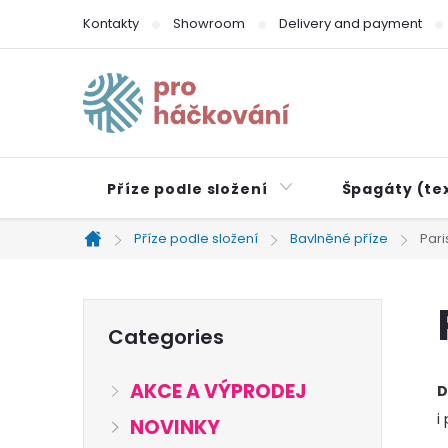
Skip
Kontakty
Showroom
Delivery and payment
to
content
Příze podle složení
Špagáty (tex
Příze podle složení
Bavlněné příze
Pari
Home
S
Skip
Categories
categories
i
AKCE A VÝPRODEJ
D
d
i
NOVINKY