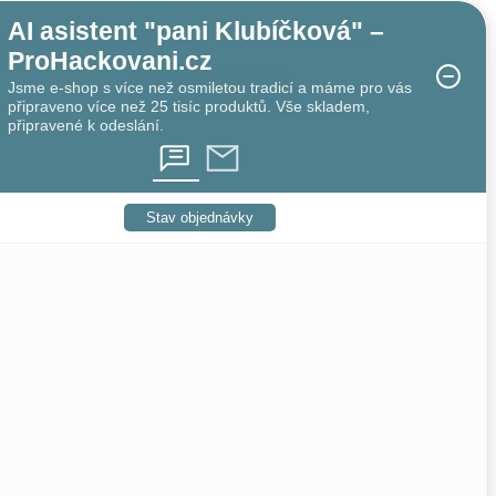
AI asistent "pani Klubíčková" –
1,53 €
dem
8 pcs
Skladem
11 pcs
ProHackovani.cz
Jsme e-shop s více než osmiletou tradicí a máme pro vás
ADD TO CART
připraveno více než 25 tisíc produktů. Vše skladem,
připravené k odeslání.
Stav objednávky