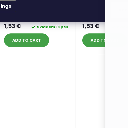
tings
příze Drops Paris 16 bílá
příze Drops Paris 2
Acc
růžová
1,53 €
1,53 €
Skladem
18 pcs
Skla
ADD TO CART
ADD TO CART