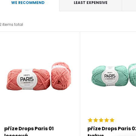
P
WE RECOMMEND
LEAST EXPENSIVE
r
2
items total
o
L
d
u
s
c
t
t
o
s
f
o
p
příze Drops Paris 01
příze Drops Paris 0
lososová
tyrkys