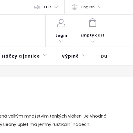
odní podmínky
Ochrana osobních údajů
EUR
English
Zásady používání 
SHOPPING
CART
Empty cart
Login
Háčky a jehlice
Výplně
Duhová klubí
řená velkým množstvím tenkých vláken. Je vhodná
. Výsledný úplet má jemný rustikální nádech.