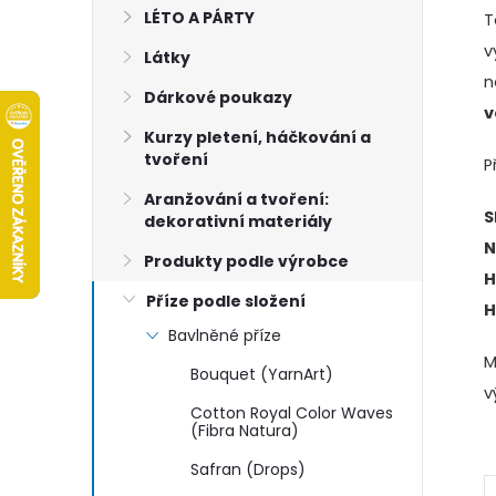
e
LÉTO A PÁRTY
T
v
Látky
b
Dárkové poukazy
v
a
Kurzy pletení, háčkování a
tvoření
P
r
Aranžování a tvoření:
S
dekorativní materiály
N
Produkty podle výrobce
H
Příze podle složení
H
Bavlněné příze
M
Bouquet (YarnArt)
v
Cotton Royal Color Waves
(Fibra Natura)
Safran (Drops)