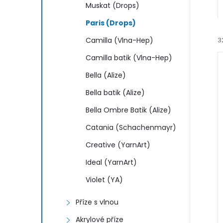
Muskat (Drops)
Paris (Drops)
Camilla (Vlna-Hep)
3
Camilla batik (Vlna-Hep)
Bella (Alize)
i
Bella batik (Alize)
Bella Ombre Batik (Alize)
Catania (Schachenmayr)
Creative (YarnArt)
Ideal (YarnArt)
Violet (YA)
Příze s vlnou
Akrylové příze