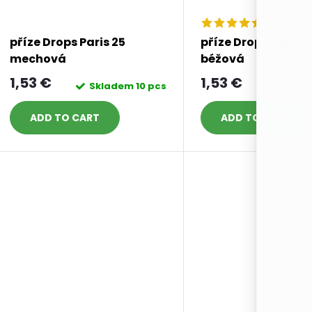
příze Drops Paris 25
příze Drops Paris 2
mechová
béžová
1,53 €
1,53 €
Skladem
10 pcs
Skla
ADD TO CART
ADD TO CART