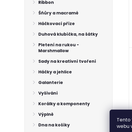
Ribbon
Šňůry a macramé
Háčkovací příze
Duhová klubíčka, na šátky
Pletení na rukou -
Marshmallow
Sady na kreativní tvoření
Háčky a jehlice
Galanterie
Vyšívání
Korálky a komponenty
Výplně
Tento 
Dna na košíky
webu v