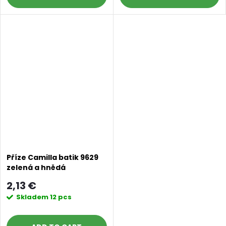
Příze Camilla batik 9629
zelená a hnědá
2,13 €
Skladem
12 pcs