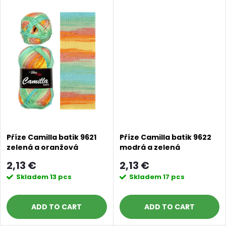
d
i
u
n
c
g
t
s
Příze Camilla batik 9621
Příze Camilla batik 9622
zelená a oranžová
modrá a zelená
2,13 €
2,13 €
Skladem
13 pcs
Skladem
17 pcs
ADD TO CART
ADD TO CART