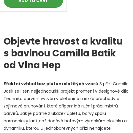
ADD TO CART
L
i
Objevte hravost a kvalitu
s
s bavlnou Camilla Batik
t
od Vlna Hep
i
Efektní vzhled bez pletení složitých vzorů
S přízí Camilla
n
Batik se i ten nejjednodušší projekt promění v designové dílo.
g
Technika barvení vytváří v pletenině měkké přechody a
Doprava a platby
Prodejna
Blog a návody
zajímavé pruhování, které připomíná ruční práci mistrů
c
barvířů. Jak je patrné z ukázek úpletu, barvy spolu
o
harmonicky ladí, což dodává hotovým výrobkům hloubku a
Poslat
dynamiku, kterou u jednobarevných přízí nenajdete.