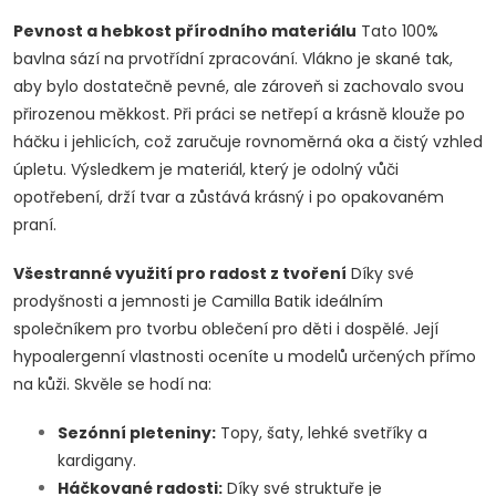
n
Pevnost a hebkost přírodního materiálu
Tato 100%
t
bavlna sází na prvotřídní zpracování. Vlákno je skané tak,
r
aby bylo dostatečně pevné, ale zároveň si zachovalo svou
přirozenou měkkost. Při práci se netřepí a krásně klouže po
o
háčku i jehlicích, což zaručuje rovnoměrná oka a čistý vzhled
úpletu. Výsledkem je materiál, který je odolný vůči
l
opotřebení, drží tvar a zůstává krásný i po opakovaném
s
praní.
Všestranné využití pro radost z tvoření
Díky své
prodyšnosti a jemnosti je Camilla Batik ideálním
společníkem pro tvorbu oblečení pro děti i dospělé. Její
hypoalergenní vlastnosti oceníte u modelů určených přímo
na kůži. Skvěle se hodí na:
Sezónní pleteniny:
Topy, šaty, lehké svetříky a
kardigany.
Háčkované radosti:
Díky své struktuře je