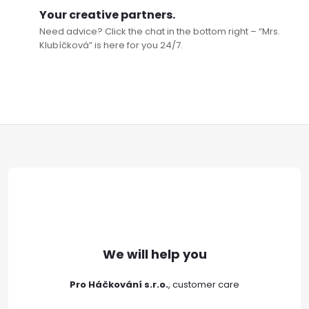
Your creative partners.
Need advice? Click the chat in the bottom right – “Mrs.
Klubíčková” is here for you 24/7.
F
o
o
t
e
Pro Háčkování s.r.o.