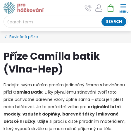
Skip
SHOPPIN
AI asistent "pani Klubíčková" –
to
CART
ProHackovani.cz
content
Jsme e-shop s více než osmiletou tradicí a máme pro
SEARCH
vás připraveno více než 25 tisíc produktů. Vše skladem,
připravené k odeslání.
Bavlněné příze
Příze Camilla batik
(Vlna-Hep)
Dodejte svým ručním pracím jedinečný šmrnc s bavlněnou
přízí
Camilla Batik
. Díky plynulému stínování tvoří tato
příze úchvatné barevné vzory úplně sama – stačí jen plést
nebo háčkovat. Je to perfektní volba pro
originální letní
modely, vzdušné doplňky, barevné šátky i milované
dětské hračky
. Užijte si práci s čistě přírodním materiálem,
který vypadá skvěle a je maximálně příjemný na těle.