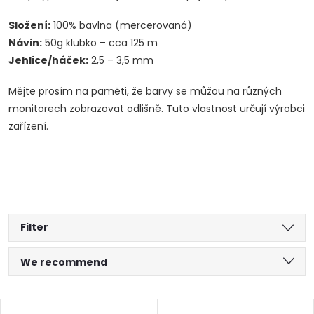
Složení:
100% bavlna (mercerovaná)
Návin:
50g klubko – cca 125 m
Jehlice/háček:
2,5 – 3,5 mm
Mějte prosím na paměti, že barvy se můžou na různých
monitorech zobrazovat odlišně. Tuto vlastnost určují výrobci
zařízení.
Filter
P
We recommend
r
Least expensive