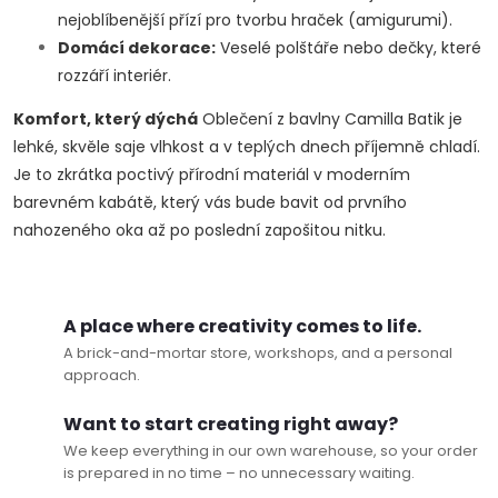
nejoblíbenější přízí pro tvorbu hraček (amigurumi).
Domácí dekorace:
Veselé polštáře nebo dečky, které
rozzáří interiér.
Komfort, který dýchá
Oblečení z bavlny Camilla Batik je
lehké, skvěle saje vlhkost a v teplých dnech příjemně chladí.
Je to zkrátka poctivý přírodní materiál v moderním
barevném kabátě, který vás bude bavit od prvního
nahozeného oka až po poslední zapošitou nitku.
A place where creativity comes to life.
A brick-and-mortar store, workshops, and a personal
approach.
Want to start creating right away?
We keep everything in our own warehouse, so your order
is prepared in no time – no unnecessary waiting.