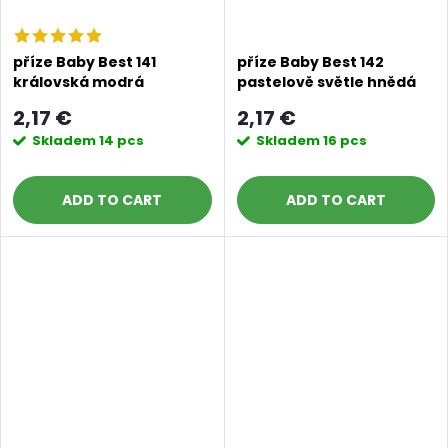
příze Baby Best 141
příze Baby Best 142
královská modrá
pastelově světle hnědá
2,17 €
2,17 €
Skladem
14 pcs
Skladem
16 pcs
ADD TO CART
ADD TO CART