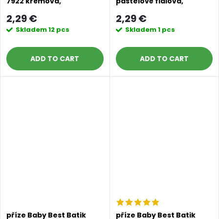
7922 krémová,
pastelově fialová,
broskvová, hnědá,
růžová, oranžová
2,29 €
2,29 €
modrá, šedá
Skladem
12 pcs
Skladem
1 pcs
ADD TO CART
ADD TO CART
příze Baby Best Batik
příze Baby Best Batik