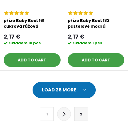
příze Baby Best 161
příze Baby Best 183
cukrová růžová
pastelově modrá
2,17 €
2,17 €
Skladem
10 pcs
Skladem
1 pcs
ADD TO CART
ADD TO CART
L
LOAD 26 MORE
i
s
P
1
2
a
t
g