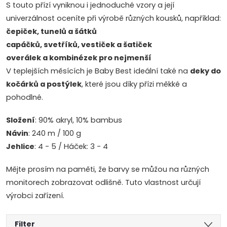
S touto přízí vyniknou i jednoduché vzory a její
univerzálnost oceníte při výrobě různých kousků, například:
čepiček, tunelů a šátků
capáčků, svetříků, vestiček a šatiček
overálek a kombinézek pro nejmenší
V teplejších měsících je Baby Best ideální také na
deky do
kočárků a postýlek
, které jsou díky přízi měkké a
pohodlné.
Složení
: 90% akryl, 10% bambus
Návin
: 240 m / 100 g
Jehlice
: 4 - 5 / Háček: 3 - 4
Mějte prosím na paměti, že barvy se můžou na různých
monitorech zobrazovat odlišně. Tuto vlastnost určují
výrobci zařízení.
Filter