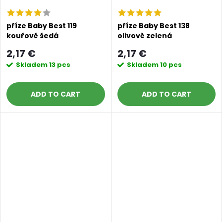
Doprava a platby
Prodejna
Blog a návody
příze Baby Best 119
příze Baby Best 138
kouřově šedá
olivově zelená
Poslat
2,17 €
2,17 €
Skladem
13 pcs
Skladem
10 pcs
ADD TO CART
ADD TO CART