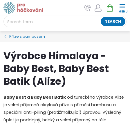
Skip
SHOPPIN
AI asistent "pani Klubíčková" –
to
CART
ProHackovani.cz
content
Jsme e-shop s více než osmiletou tradicí a máme pro
SEARCH
vás připraveno více než 25 tisíc produktů. Vše skladem,
připravené k odeslání.
Příze s bambusem
Výrobce Himalaya -
Baby Best, Baby Best
Batik (Alize)
Baby Best a Baby Best Batik
od tureckého výrobce Alize
je velmi příjemná akrylová příze s příměsí bambusu a
speciální anti-pilling (protižmolkující) úpravou. Výsledný
úplet je poddajný, hebký a velmi příjemný na tělo.