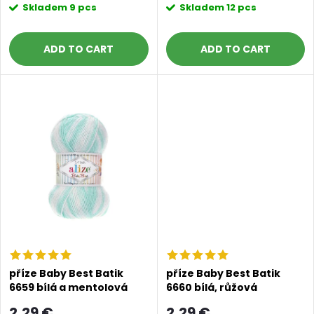
r
Skladem
9 pcs
Skladem
12 pcs
r
o
ADD TO CART
ADD TO CART
t
d
i
u
n
c
g
t
s
příze Baby Best Batik
příze Baby Best Batik
6659 bílá a mentolová
6660 bílá, růžová
2,29 €
2,29 €