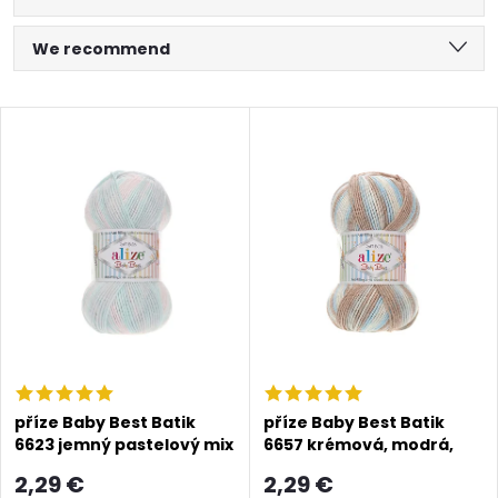
P
We recommend
r
Least expensive
L
Most expensive
o
i
Alphabetically
d
s
u
t
c
o
t
f
s
příze Baby Best Batik
příze Baby Best Batik
6623 jemný pastelový mix
6657 krémová, modrá,
p
hnědá
o
2,29 €
2,29 €