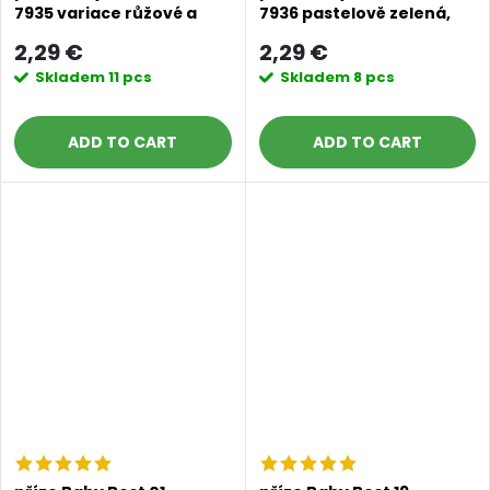
7935 variace růžové a
7936 pastelově zelená,
modré
fialová, tyrkysová
2,29 €
2,29 €
Skladem
11 pcs
Skladem
8 pcs
ADD TO CART
ADD TO CART