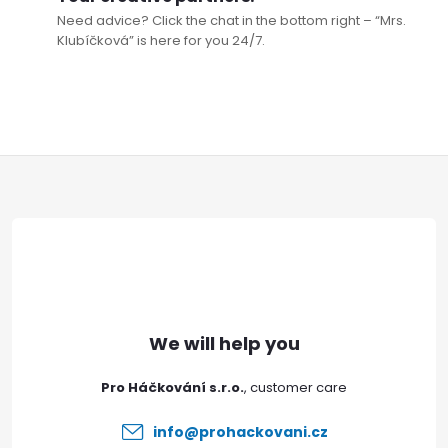
Need advice? Click the chat in the bottom right – “Mrs.
Klubíčková” is here for you 24/7.
F
o
o
t
e
Pro Háčkování s.r.o.
r
info
@
prohackovani.cz