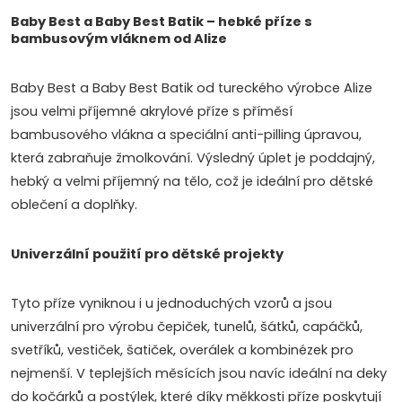
i
i
Baby Best a Baby Best Batik – hebké příze s
bambusovým vláknem od Alize
n
n
a
g
Baby Best a Baby Best Batik od tureckého výrobce Alize
t
jsou velmi příjemné akrylové příze s příměsí
c
i
bambusového vlákna a speciální anti-pilling úpravou,
o
o
která zabraňuje žmolkování. Výsledný úplet je poddajný,
n
hebký a velmi příjemný na tělo, což je ideální pro dětské
n
oblečení a doplňky.
t
Univerzální použití pro dětské projekty
r
o
Tyto příze vyniknou i u jednoduchých vzorů a jsou
univerzální pro výrobu čepiček, tunelů, šátků, capáčků,
l
svetříků, vestiček, šatiček, overálek a kombinézek pro
s
nejmenší. V teplejších měsících jsou navíc ideální na deky
do kočárků a postýlek, které díky měkkosti příze poskytují