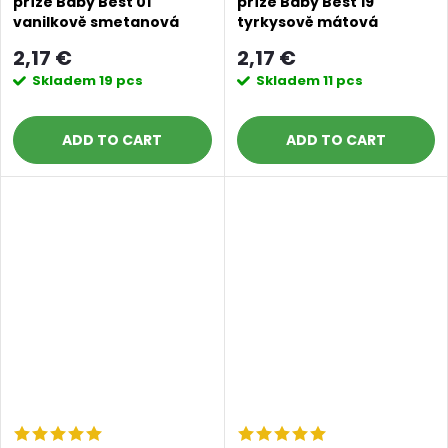
příze Baby Best 01
příze Baby Best 19
vanilkově smetanová
tyrkysově mátová
2,17 €
2,17 €
Skladem
19 pcs
Skladem
11 pcs
ADD TO CART
ADD TO CART