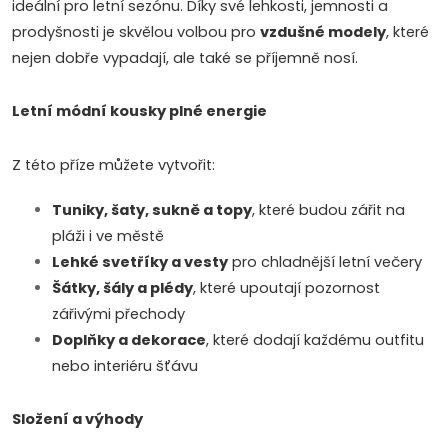
ideální pro letní sezónu. Díky své lehkosti, jemnosti a
n
prodyšnosti je skvělou volbou pro
vzdušné modely
, které
g
nejen dobře vypadají, ale také se příjemně nosí.
Doprava a platby
Prodejna
Blog a návody
c
Letní módní kousky plné energie
o
Poslat
Z této příze můžete vytvořit:
n
Tuniky, šaty, sukně a topy
, které budou zářit na
t
pláži i ve městě
r
Lehké svetříky a vesty
pro chladnější letní večery
Šátky, šály a plédy
, které upoutají pozornost
o
zářivými přechody
l
Doplňky a dekorace
, které dodají každému outfitu
nebo interiéru šťávu
s
Složení a výhody