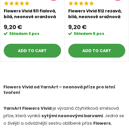
Flowers Vivid 511 fialová,
Flowers Vivid 512 rezavá,
bílá, neonově oranžová
bílá, neonově oražnová
9,20 €
9,20 €
Skladem
3 pcs
Skladem
5 pcs
ADD TO CART
ADD TO CART
L
i
Flowers Vivid od YarnArt – neonová příze pro letní
tvoření
s
YarnArt Flowers Vivid
je výrazná čtyřnitková směsová
t
příze, která vyniká
sytými neonovými barvami
. Jedná se
i
o živější a odvážnější sestru oblíbené příze
Flowers
,