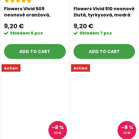
Flowers Vivid 509
Flowers Vivid 510 neonově
neonově oranžová,
žlutá, tyrkysová, modrá
žlutozelená, tyrkysová
9,20 €
9,20 €
Skladem
5 pcs
Skladem
7 pcs
ADD TO CART
ADD TO CART
Action
Action
–8 %
–8 %
10 €
10 €