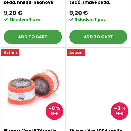
s
šedá, hnědá, neonově
šedá, tmavě šedá,
p
růžová
neonově žlutá
o
9,20 €
9,20 €
r
Skladem
9 pcs
Skladem
8 pcs
r
o
ADD TO CART
ADD TO CART
t
d
Action
Action
i
u
n
c
g
t
s
–8 %
–8 %
10 €
10 €
Flowers Vivid 503 světle
Flowers Vivid 504 světle