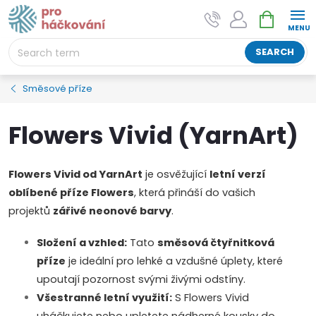
Skip
SHOPPIN
AI asistent "pani Klubíčková" –
to
CART
ProHackovani.cz
content
Jsme e-shop s více než osmiletou tradicí a máme pro
SEARCH
vás připraveno více než 25 tisíc produktů. Vše skladem,
připravené k odeslání.
Směsové příze
Flowers Vivid (YarnArt)
Flowers Vivid od YarnArt
je osvěžující
letní verzí
oblíbené příze Flowers
, která přináší do vašich
projektů
zářivé neonové barvy
.
Složení a vzhled:
Tato
směsová čtyřnitková
příze
je ideální pro lehké a vzdušné úplety, které
upoutají pozornost svými živými odstíny.
Všestranné letní využití:
S Flowers Vivid