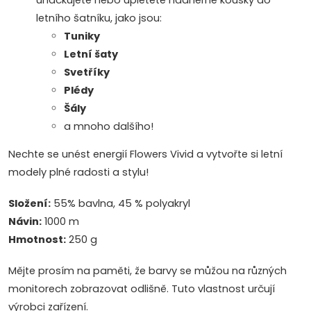
uháčkujete nebo upletete nádherné kousky do
letního šatníku, jako jsou:
Tuniky
Letní šaty
Svetříky
Plédy
Šály
a mnoho dalšího!
Nechte se unést energií Flowers Vivid a vytvořte si letní
modely plné radosti a stylu!
Složení:
55% bavlna, 45 % polyakryl
Návin:
1000 m
Hmotnost:
250 g
Mějte prosím na paměti, že barvy se můžou na různých
monitorech zobrazovat odlišně. Tuto vlastnost určují
výrobci zařízení.