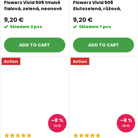
Flowers Vivid 505 tmavě
Flowers Vivid 506
fialová, zelená, neonově
žlutozelená, růžová,
oranžová
tyrkysová, neonově
9,20 €
9,20 €
zelená
Skladem
2 pcs
Skladem
7 pcs
ADD TO CART
ADD TO CART
Action
Action
–8 %
–8 %
10 €
10 €