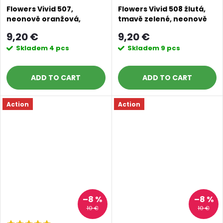
Flowers Vivid 507,
Flowers Vivid 508 žlutá,
neonově oranžová,
tmavě zelené, neonově
zelená, růžová
zelená
9,20 €
9,20 €
Skladem
4 pcs
Skladem
9 pcs
ADD TO CART
ADD TO CART
Action
Action
–8 %
–8 %
10 €
10 €