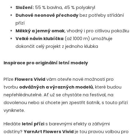
Složení:
55 % bavlna, 45 % polyakryl
Duhové neonové přechody
bez potřeby střídání
přízí
Měkký a jemný omak
, vhodný i pro citlivou pokožku
Velké návin klubíčka
(až 1000 m) umožňuje
dokončit celý projekt z jednoho klubka
Inspirace pro originální letní modely
Příze
Flowers Vivid
vám otevře nové možnosti pro
tvorbu
odvážných a výrazných modelů
, které budou
nepřehlédnutelné. Ať už se chystáte na festival, na
dovolenou nebo si chcete jen zpestřit šatník, s touto přízí
vyniknete.
Hledáte
letní přízi
s barevnými efekty a zářivými
odstíny?
YarnArt Flowers Vivid
je tou pravou volbou pro