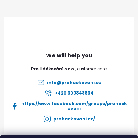
F
o
o
t
e
Pro Háčkování s.r.o.
r
info
@
prohackovani.cz
+420 603848864
https://www.facebook.com/groups/prohack
ovani
prohackovani.cz/