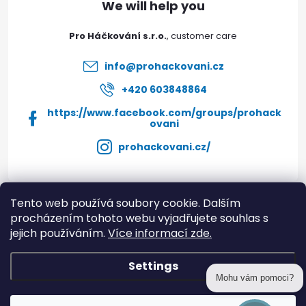
e
Pro Háčkování s.r.o.
r
info
@
prohackovani.cz
+420 603848864
https://www.facebook.com/groups/prohack
ovani
prohackovani.cz/
Tento web používá soubory cookie. Dalším
Instagram
procházením tohoto webu vyjadřujete souhlas s
jejich používáním.
Více informací zde.
Informace pro vás
Settings
Mohu vám pomoci?
Copyright 2026
prohackovani.cz
. All rights reserved.