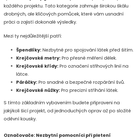
i
každého projektu. Tato kategorie zahrnuje širokou škálu
drobných, ale klíčových pomůcek, které vám usnadní
n
práci a zajistí dokonalé výsledky.
g
Mezi ty nejdůležitější patří:
c
Špendlíky:
Nezbytné pro spojování látek před šitím.
o
Krejčovské metry:
Pro přesné měření délek.
n
Krejčovské křídy:
Pro označení střihových linií na
látce.
t
Páráčky:
Pro snadné a bezpečné rozpárání švů.
r
Krejčovské nůžky:
Pro precizní stříhání látek.
o
S tímto základním vybavením budete připraveni na
jakýkoli šicí projekt, od jednoduchých oprav až po složité
l
oděvní kousky.
s
Označovače: Nezbytní pomocníci při pletení