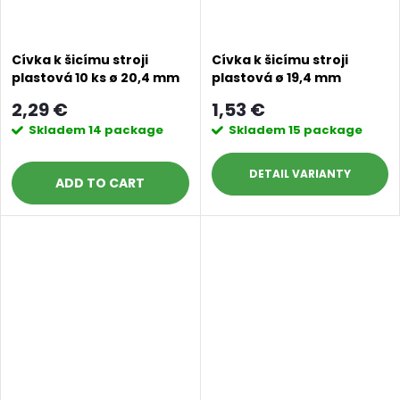
Cívka k šicímu stroji
Cívka k šicímu stroji
plastová 10 ks ø 20,4 mm
plastová ø 19,4 mm
2,29 €
1,53 €
Skladem
14 package
Skladem
15 package
DETAIL
ADD TO CART