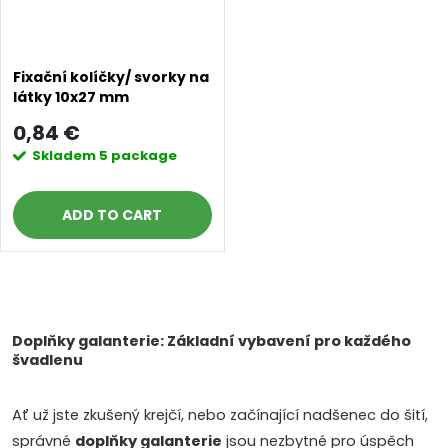
Fixační kolíčky/ svorky na
látky 10x27 mm
0,84 €
Skladem
5 package
ADD TO CART
L
i
Doplňky galanterie: Základní vybavení pro každého
švadlenu
s
Ať už jste zkušený krejčí, nebo začínající nadšenec do šití,
t
správné
doplňky galanterie
jsou nezbytné pro úspěch