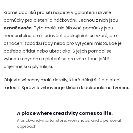
Kromě doplňků pro šití najdete v galanterii i skvělé
Doprava a platby
Prodejna
Blog a návody
pomůcky pro pletení a háčkování. Jednou z nich jsou
označovače
. Tyto malé, ale šikovné pomůcky jsou
Poslat
neocenitelné pro sledování opakujících se vzorů, pro
označení začátku řady nebo pro vytyčení místa, kde je
potřeba přidat nebo ubrat oka. S jejich pomocí se
vyhnete chybám a pletení se pro vás stane ještě
příjemnější a plynulejší.
Objevte všechny malé detaily, které dělají šití a pletení
radostí. Správné vybavení je klíčem k dokonalému tvoření.
A place where creativity comes to life.
A brick-and-mortar store, workshops, and a personal
approach.