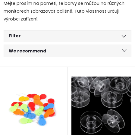
Mějte prosím na paměti, že barvy se můžou na různých
monitorech zobrazovat odlišně. Tuto vlastnost určují
výrobci zařízení.
Filter
P
We recommend
r
Least expensive
L
Most expensive
o
i
Alphabetically
d
s
u
t
c
o