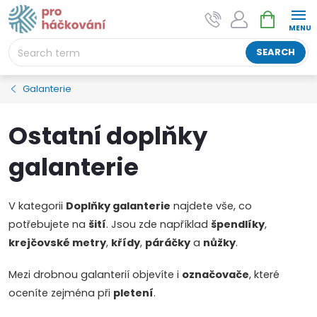
Skip
SHOPPIN
AI asistent "pani Klubíčková" –
to
CART
ProHackovani.cz
content
Jsme e-shop s více než osmiletou tradicí a máme pro
SEARCH
vás připraveno více než 25 tisíc produktů. Vše skladem,
připravené k odeslání.
Galanterie
Ostatní doplňky
galanterie
V kategorii
Doplňky galanterie
najdete vše, co
potřebujete na
šití
. Jsou zde například
špendlíky
,
krejčovské metry
,
křídy
,
páráčky
a
nůžky
.
Mezi drobnou galanterií objevíte i
označovače
, které
oceníte zejména při
pletení
.