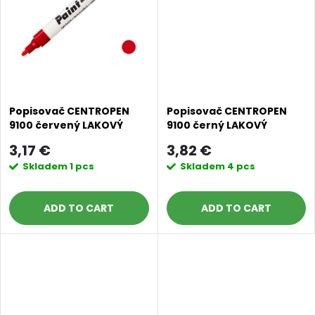
g
t
s
Popisovač CENTROPEN
Popisovač CENTROPEN
9100 červený LAKOVÝ
9100 černý LAKOVÝ
značkovač
značkovač
3,17 €
3,82 €
Skladem
1 pcs
Skladem
4 pcs
ADD TO CART
ADD TO CART