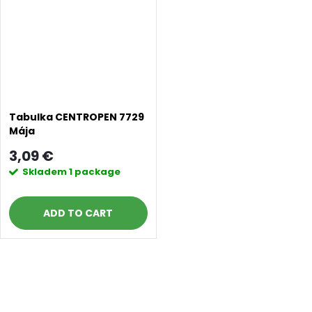
Tabulka CENTROPEN 7729
Mája
3,09 €
Skladem
1 package
ADD TO CART
Doprava a platby
Prodejna
Blog a návody
Poslat
L
i