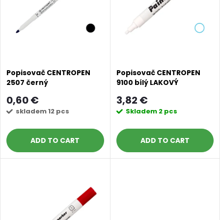
u
t
c
o
t
f
s
Popisovač CENTROPEN
Popisovač CENTROPEN
2507 černý
9100 bílý LAKOVÝ
p
značkovač
o
0,60 €
3,82 €
r
skladem
12 pcs
Skladem
2 pcs
r
o
ADD TO CART
ADD TO CART
t
d
i
u
n
c