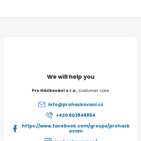
s
F
t
i
o
n
o
g
t
c
e
o
Pro Háčkování s.r.o.
n
r
info
@
prohackovani.cz
t
+420 603848864
r
https://www.facebook.com/groups/prohack
ovani
o