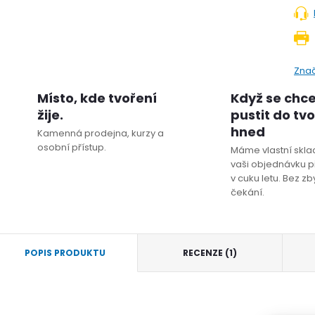
Zna
Místo, kde tvoření
Když se chc
žije.
pustit do tv
hned
Kamenná prodejna, kurzy a
osobní přístup.
Máme vlastní sklad
vaši objednávku p
v cuku letu. Bez z
čekání.
POPIS PRODUKTU
RECENZE (1)