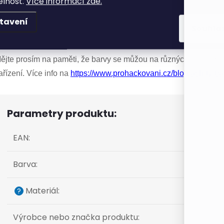
elnost.
Více informací zde.
říze
Lada Luxus
je nejrozšířenější pletací příze na českém trhu
adí se do středně silných přízí.
tavení
Souhla
hodná pro ruční pletení na jehlicích ať už rovných, kruhových ne
ějte prosím na paměti, že barvy se můžou na různých monitorech
ařízení. Více info na
https://www.prohackovani.cz/blog/ach-ty-ba
Parametry produktu:
EAN
:
Barva
:
Materiál
:
?
Výrobce nebo značka produktu
: