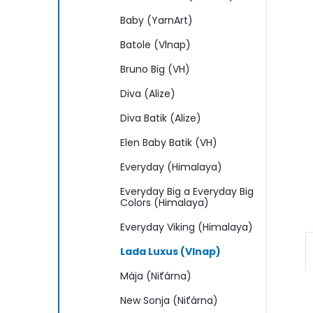
n
Baby (YarnArt)
e
Batole (Vlnap)
l
Bruno Big (VH)
Diva (Alize)
Diva Batik (Alize)
Elen Baby Batik (VH)
Everyday (Himalaya)
Everyday Big a Everyday Big
Colors (Himalaya)
Everyday Viking (Himalaya)
Lada Luxus (Vlnap)
Mája (Niťárna)
New Sonja (Niťárna)