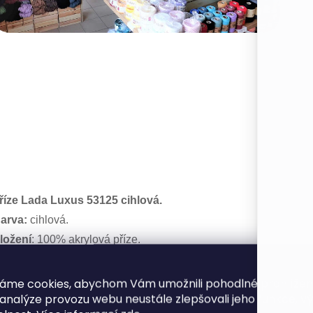
říze Lada Luxus 53125 cihlová.
arva:
cihlová.
ložení
: 100% akrylová příze.
ávin
: 220 m / 100 g.
áček
/
Jehlice
4 - 4,5.
áme cookies, abychom Vám umožnili pohodlné prohlíže
 analýze provozu webu neustále zlepšovali jeho funkce, v