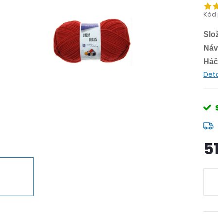
Kód 
Slo
Náv
Háč
Deta
5