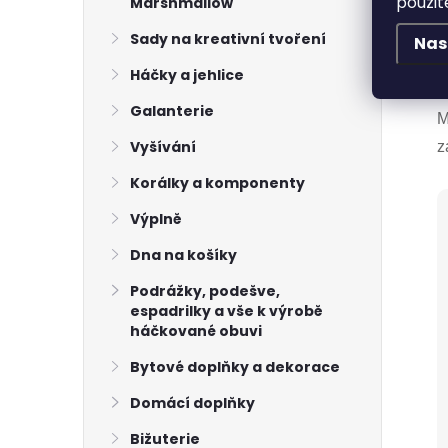
použit
Marshmallow
P
Ř
Sady na kreativní tvoření
Nas
V
Háčky a jehlice
Galanterie
M
Vyšívání
z
Korálky a komponenty
Výplně
Dna na košíky
Podrážky, podešve,
espadrilky a vše k výrobě
háčkované obuvi
Bytové doplňky a dekorace
Domácí doplňky
Bižuterie