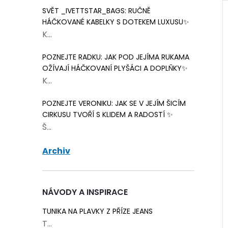
SVĚT _IVETTSTAR_BAGS: RUČNĚ
HÁČKOVANÉ KABELKY S DOTEKEM LUXUSU✨
K...
POZNEJTE RADKU: JAK POD JEJÍMA RUKAMA
OŽÍVAJÍ HÁČKOVANÍ PLYŠÁCI A DOPLŇKY✨
K...
POZNEJTE VERONIKU: JAK SE V JEJÍM ŠICÍM
CIRKUSU TVOŘÍ S KLIDEM A RADOSTÍ ✨
Š...
Archiv
 cedulka Hand
Papírová cedulka kulatá
 love bílá 8x4
Thank you se srdíčkem
bílá 35 mm 5 ks
14 Kč
NÁVODY A INSPIRACE
Skladem
>75 balení
Skladem
>75 balení
TUNIKA NA PLAVKY Z PŘÍZE JEANS
ŠÍKU
T...
DO KOŠÍKU