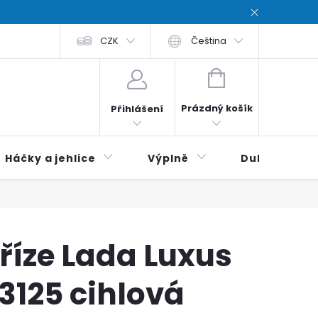
chodní podmínky
CZK
Zásady ochrana osobních údajů / Privacy poli
Čeština
NÁKUPNÍ
KOŠÍK
Prázdný košík
Přihlášení
Háčky a jehlice
Výplně
Duhová klubí
říze Lada Luxus
3125 cihlová