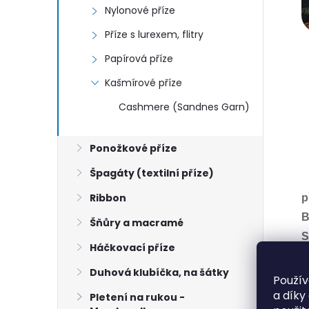
Nylonové příze
Příze s lurexem, flitry
Papírová příze
Kašmírové příze
Cashmere (Sandnes Garn)
Ponožkové příze
Špagáty (textilní příze)
Ribbon
p
B
Šňůry a macramé
S
Háčkovací příze
N
Duhová klubíčka, na šátky
H
Použív
a díky
Pletení na rukou -