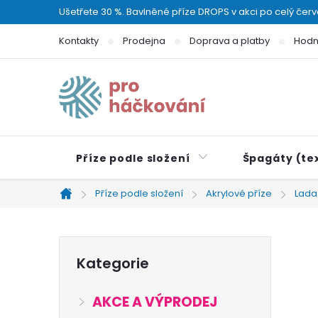
Přejít
Ušetřete 30 %. Bavlněné příze DROPS v akci po celý čer
na
Kontakty
Prodejna
Doprava a platby
Hodn
obsah
Příze podle složení
Špagáty (tex
Příze podle složení
Akrylové příze
Lada
Domů
P
Přeskočit
Kategorie
kategorie
o
AKCE A VÝPRODEJ