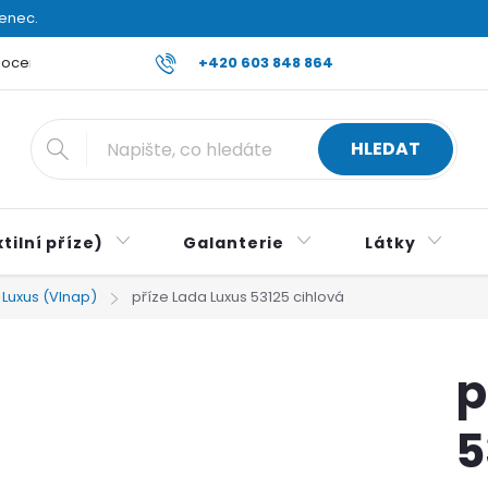
venec.
ocení obchodu
Reklamace a vrácení zboží
+420 603 848 864
Všeobecné ob
HLEDAT
tilní příze)
Galanterie
Látky
 Luxus (Vlnap)
příze Lada Luxus 53125 cihlová
p
5