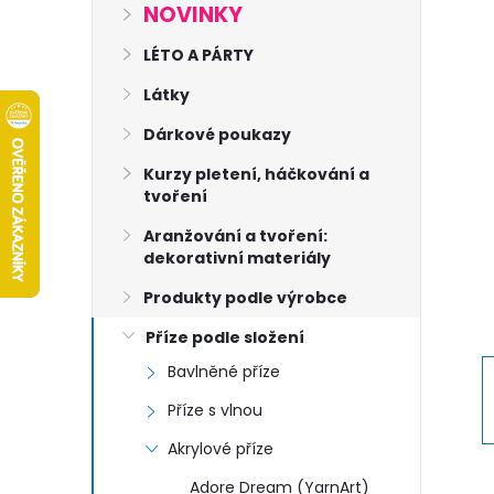
s
NOVINKY
t
LÉTO A PÁRTY
Látky
r
Dárkové poukazy
a
Kurzy pletení, háčkování a
tvoření
n
Aranžování a tvoření:
dekorativní materiály
n
Produkty podle výrobce
í
Příze podle složení
Bavlněné příze
p
Příze s vlnou
a
Akrylové příze
Adore Dream (YarnArt)