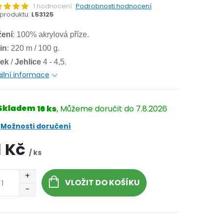
1 hodnocení
Podrobnosti hodnocení
produktu:
L53125
žení
: 100% akrylová příze.
in
: 220 m / 100 g.
ek
/
Jehlice
4 - 4,5.
ilní informace
Skladem
16 ks
7.8.2026
Možnosti doručení
1 Kč
/ ks
VLOŽIT DO KOŠÍKU