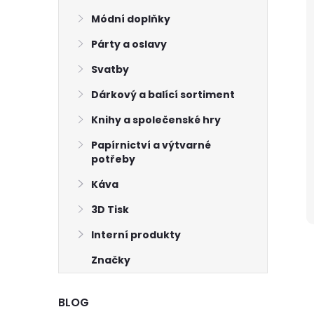
Módní doplňky
Párty a oslavy
Svatby
Dárkový a balící sortiment
Knihy a společenské hry
Papírnictví a výtvarné
potřeby
Káva
3D Tisk
Interní produkty
Značky
BLOG