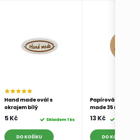
Hand made ovál s
Papírová cedulka
okrajem bílý
made 35 mm 5 ks
5 Kč
13 Kč
Skladem
1 ks
Skladem
>
DO KOŠÍKU
DO KOŠÍKU