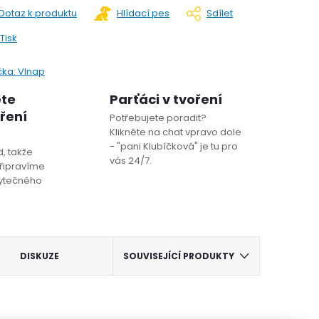
Dotaz k produktu
Hlídací pes
Sdílet
Tisk
čka:
Vlnap
ete
Parťáci v tvoření
oření
Potřebujete poradit?
Klikněte na chat vpravo dole
- "pani Klubíčková" je tu pro
, takže
vás 24/7.
řipravíme
bytečného
DISKUZE
SOUVISEJÍCÍ PRODUKTY