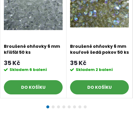
Broušené ohňovky 6 mm
Broušené ohňovky 6 mm
křišťál 50 ks
kouřově šedá pokov 50 ks
Doprava a platby
Prodejna
Blog a návody
35 Kč
35 Kč
Skladem
6 balení
Skladem
2 balení
Poslat
DO KOŠÍKU
DO KOŠÍKU