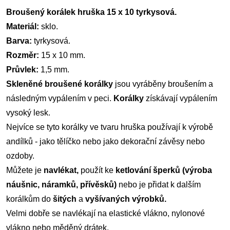
Broušený korálek hruška 15 x 10 tyrkysová.
Materiál:
sklo.
Barva:
tyrkysová.
Rozměr:
15 x 10 mm.
Průvlek:
1,5 mm.
Skleněné broušené korálky
jsou vyráběny broušením a
následným vypálením v peci.
Korálky
získávají vypálením
vysoký lesk.
Nejvíce se tyto korálky ve tvaru hruška používají k výrobě
andílků - jako tělíčko nebo jako dekorační závěsy nebo
ozdoby.
Můžete je
navlékat,
použít ke
ketlování šperků (výroba
náušnic, náramků, přívěsků)
nebo je přidat k dalším
korálkům do
šitých
a
vyšívaných výrobků.
Velmi dobře se navlékají na elastické vlákno, nylonové
vlákno nebo měděný drátek.