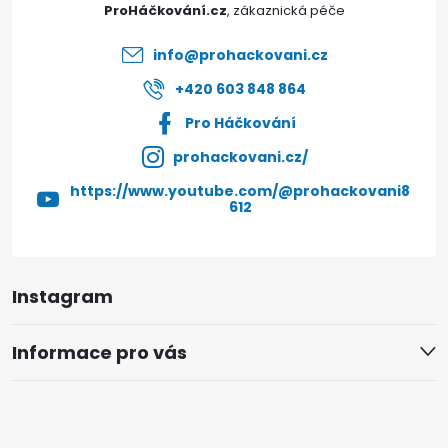
t
ProHáčkování.cz
í
info
@
prohackovani.cz
+420 603 848 864
Pro Háčkování
prohackovani.cz/
https://www.youtube.com/@prohackovani8
612
Instagram
Informace pro vás