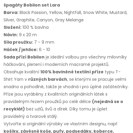
špagáty Bobilon set Lara
Barva:
Black Passion, Yellow, Nightfall, Snow White, Mustard,
Silver, Graphite, Canyon, Gray Melange
Složení:
100 % bavlna
Návin:
9 x 20 m
Síla proužku:
7 - 9 mm
Háček / jehlice:
6 - 10
Sada přízí Bobilon
je ideální volbou pro všechny milovníky
háčkování, pletení i moderních macramé projektů.
Obsahuje kvalitní
100%
bavlněné textilní příze
typu T-
Shirt Yarn v
různých barvách
, se kterými se pracuje velmi
snadno a pohodlně, takže je vhodná i pro úplné začátečníky.
Příze jsou vyráběny z kvalitních originálních látek s
pravidelným řezem proužků po celé délce
(nejedná se o
recyklát)
bez uzlů, švů a dírek. Díky tomu je úplet
pravidelný a tvarově stálý.
Vytvořte si originální výrobky ve vlastním designu, např.
košíky, závěsné koše, pufy, podsedáky, koberce,