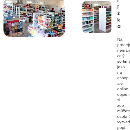
l
í
z
k
a
:
Na
prodej
nemá
celý
sortim
jako
na
eshopu
ale
online
objedn
si
zde
můžet
osobn
vyzved
popř.