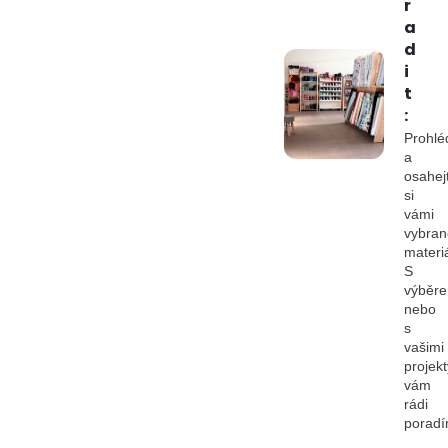
r
a
d
i
t
:
Prohlé
a
osahej
si
vámi
vybran
materiá
S
výběr
nebo
s
vašimi
projekt
vám
rádi
porad