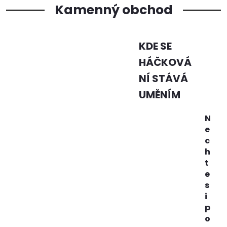
Kamenný obchod
KDE SE
HÁČKOVÁ
NÍ STÁVÁ
UMĚNÍM
N
e
c
h
t
e
s
i
p
o