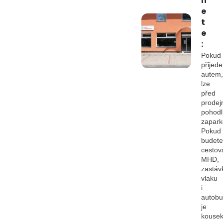
n
e
t
e
:
Pokud
přijede
autem,
lze
před
prodej
pohod
zapark
Pokud
budete
cestov
MHD,
zastáv
vlaku
i
autob
je
kouse