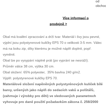
od
obcho
Více informací o
prodejně >
Obal má kvalitní zpracování a drží tvar. Materiál i švy jsou pevné,
výplní jsou polystyrenové kuličky EPS 70 o velikosti 3-5 mm. Válec
má na boku zip, díky kterému je možné náplň doplnit, popř.
vyměnit.
Obal lze po vysypání náplně prát (po vyprání se nesráží).
Průměr válce 38 cm, výška 30 cm.
Obal složení: 65% polyester, 35% bavlna 240 g/m2.
Výplň: polystyrenové kuličky EPS 70.
Materiálové složení napěněných polystyrénových kuliček bílé
barvy, určených jako náplň do sedacích vaků a polštářů,
(zahrnuje i výrobky pro děti) ve sledovaných parametrech
vyhovuje pro dané použití požadavkům zákona č. 258/2000