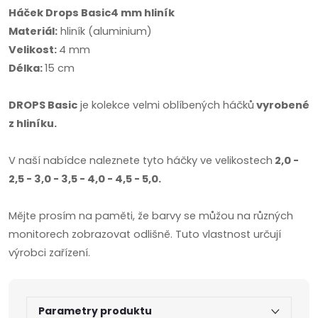
Háček Drops Basic4 mm hliník
Materiál:
hliník (aluminium)
Velikost:
4 mm
Délka:
15 cm
DROPS Basic
je kolekce velmi oblíbených háčků
vyrobené
z hliníku.
V naší nabídce naleznete tyto háčky ve velikostech
2,0 -
2,5 - 3,0 - 3,5 - 4,0 - 4,5 - 5,0.
Mějte prosím na paměti, že barvy se můžou na různých
monitorech zobrazovat odlišně. Tuto vlastnost určují
výrobci zařízení.
Parametry produktu