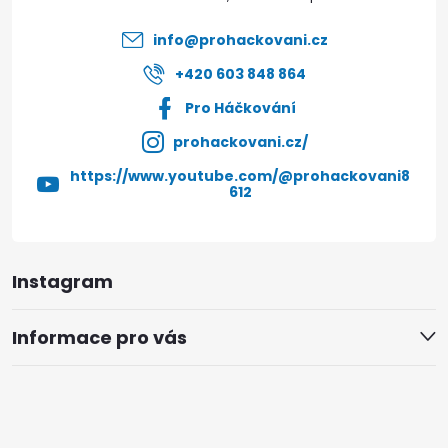
í
info
@
prohackovani.cz
+420 603 848 864
Pro Háčkování
prohackovani.cz/
https://www.youtube.com/@prohackovani8
612
Instagram
Informace pro vás