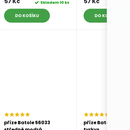
57 Kč
57 Kč
Skladem
10 ks
Skl
DO KOŠÍKU
DO KOŠÍKU
příze Batole 56033
příze Batole 5604
středně modrá
tyrkys