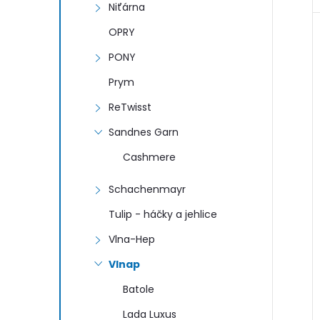
Niťárna
OPRY
PONY
Prym
ReTwisst
Sandnes Garn
Cashmere
Schachenmayr
Tulip - háčky a jehlice
Vlna-Hep
Vlnap
Batole
Lada Luxus