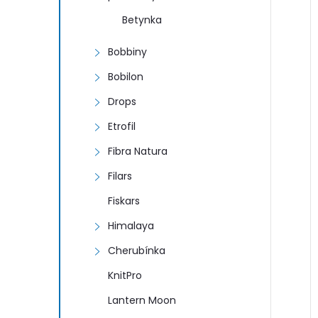
n
Betynka
e
Bobbiny
l
Bobilon
í
Drops
i
Etrofil
Fibra Natura
Filars
Fiskars
Himalaya
Cherubínka
KnitPro
Lantern Moon