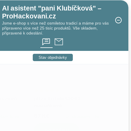
AI asistent "pani Klubíčková" –
ProHackovani.cz
Jsme e-shop s více než osmiletou tradicí a máme pro vás
připraveno více než 25 tisíc produktů. Vše skladem,
připravené k odeslání.
Stav objednávky
 růžová
příze Batole 53063
meruňková
57 Kč
adem
10 ks
Skladem
11 ks
DO KOŠÍKU