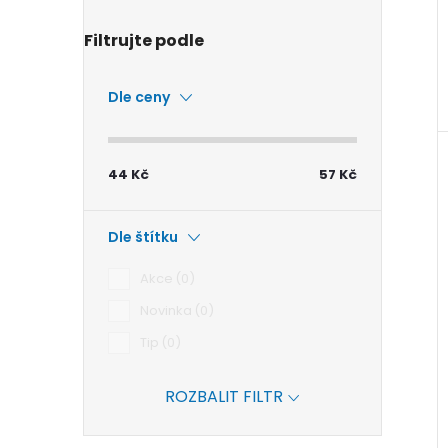
Dle ceny
44
Kč
57
Kč
Dle štítku
Akce
0
Novinka
0
Tip
0
ROZBALIT FILTR