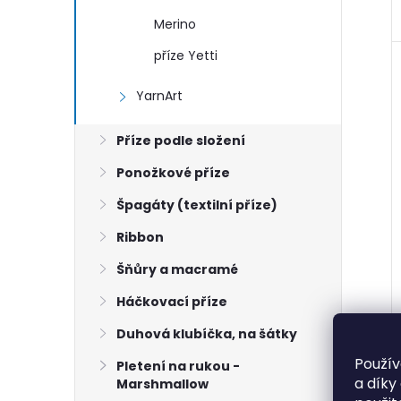
Merino
příze Yetti
YarnArt
Příze podle složení
Ponožkové příze
Špagáty (textilní příze)
Ribbon
Šňůry a macramé
Háčkovací příze
Duhová klubíčka, na šátky
Použív
Pletení na rukou -
a díky
Marshmallow