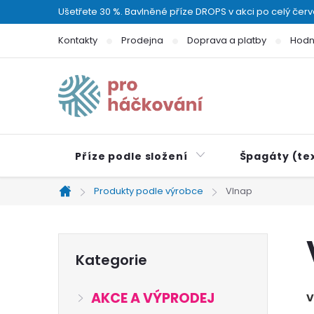
Přejít
Ušetřete 30 %. Bavlněné příze DROPS v akci po celý čer
na
Kontakty
Prodejna
Doprava a platby
Hodn
obsah
Příze podle složení
Špagáty (tex
Produkty podle výrobce
Vlnap
Domů
P
Přeskočit
Kategorie
kategorie
o
AKCE A VÝPRODEJ
V