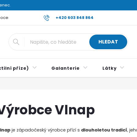
venec.
ocení obchodu
Reklamace a vrácení zboží
+420 603 848 864
Všeobecné ob
HLEDAT
tilní příze)
Galanterie
Látky
Výrobce Vlnap
lnap
je západočeský výrobce přízí s
dlouholetou tradicí
, je