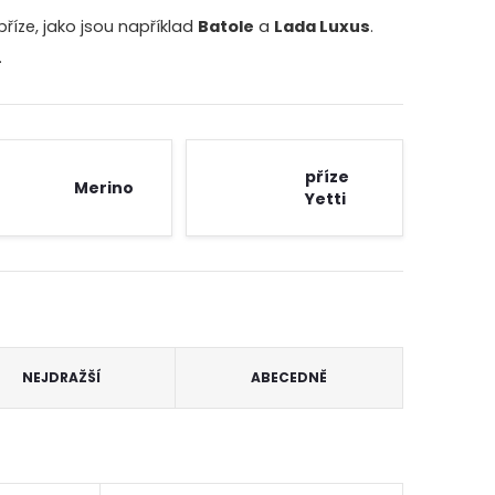
íze, jako jsou například
Batole
a
Lada Luxus
.
.
příze
Merino
Yetti
NEJDRAŽŠÍ
ABECEDNĚ