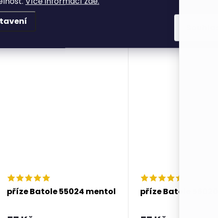
elnost.
Více informací zde.
DO KOŠÍKU
DO KOŠÍKU
tavení
Souhla
příze Batole 55024 mentol
příze Batole 56020