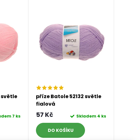
 světle
příze Batole 52132 světle
fialová
57 Kč
ladem
7 ks
Skladem
4 ks
DO KOŠÍKU