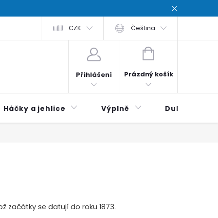
chodní podmínky
CZK
Zásady ochrana osobních údajů / Privacy poli
Čeština
NÁKUPNÍ
KOŠÍK
Prázdný košík
Přihlášení
Háčky a jehlice
Výplně
Duhová klubí
hož začátky se datují do roku 1873.