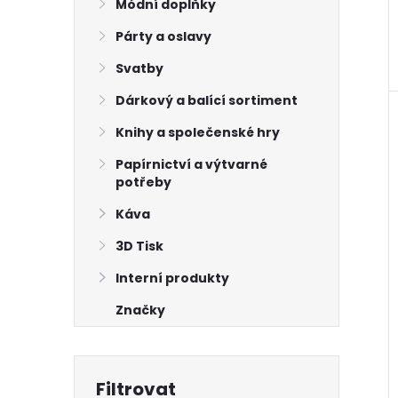
Módní doplňky
Párty a oslavy
Svatby
Dárkový a balící sortiment
Knihy a společenské hry
Papírnictví a výtvarné
potřeby
Káva
3D Tisk
Interní produkty
Značky