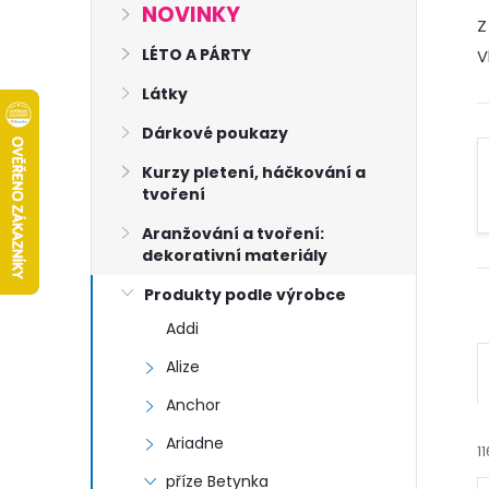
s
NOVINKY
Z
t
LÉTO A PÁRTY
V
Látky
r
Dárkové poukazy
a
Kurzy pletení, háčkování a
tvoření
n
Aranžování a tvoření:
dekorativní materiály
n
Produkty podle výrobce
í
Addi
Alize
p
Anchor
a
Ariadne
11
příze Betynka