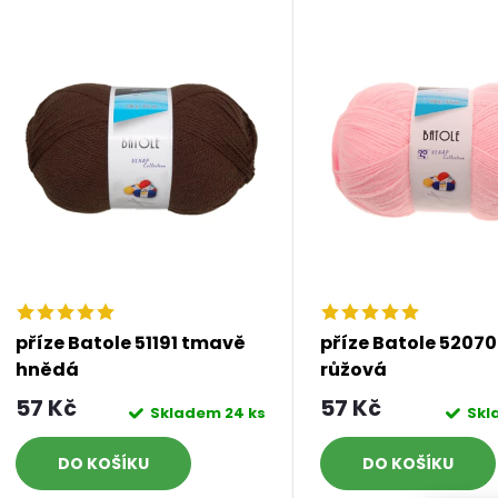
V
e
ý
n
p
p
s
r
p
o
r
příze Batole 51191 tmavě
příze Batole 52070
d
hnědá
růžová
o
57 Kč
57 Kč
Skladem
24 ks
Sk
u
d
DO KOŠÍKU
DO KOŠÍKU
k