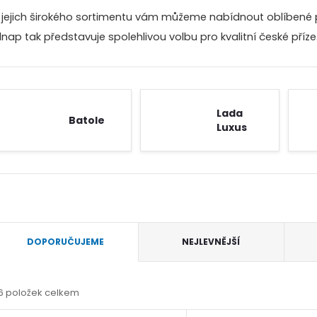
 jejich širokého sortimentu vám můžeme nabídnout oblíbené př
lnap tak představuje spolehlivou volbu pro kvalitní české příze
Lada
Batole
Luxus
Ř
DOPORUČUJEME
NEJLEVNĚJŠÍ
a
6
položek celkem
z