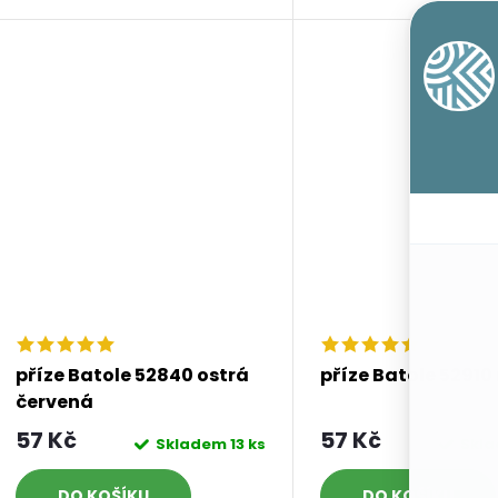
u
t
k
ů
t
ů
příze Batole 52840 ostrá
příze Batole 52910
červená
57 Kč
57 Kč
Skladem
13 ks
Skl
DO KOŠÍKU
DO KOŠÍKU