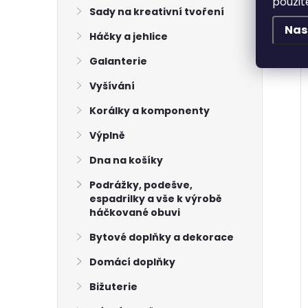
použit
Sady na kreativní tvoření
Nas
Háčky a jehlice
Galanterie
Vyšívání
Korálky a komponenty
Výplně
Dna na košíky
Podrážky, podešve,
espadrilky a vše k výrobě
háčkované obuvi
Bytové doplňky a dekorace
Domácí doplňky
Bižuterie