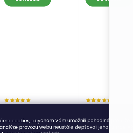
příze Batole 53155 fialová
příze Batole 5316
áme cookies, abychom Vám umožnili pohodlné prohlíže
57 Kč
57 Kč
 analýze provozu webu neustále zlepšovali jeho funkce, v
Skladem
9 ks
Skl