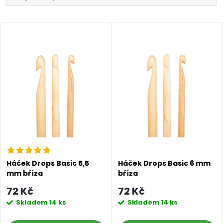
a
Nejlevnější
V
Nejdražší
z
ý
Abecedně
e
p
n
i
í
s
p
p
r
Háček Drops Basic 5,5
Háček Drops Basic 6 mm
mm bříza
bříza
r
o
72 Kč
72 Kč
o
Skladem
14 ks
Skladem
14 ks
d