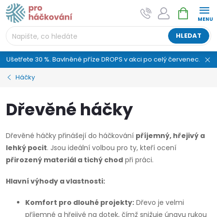
Přejít
NÁKUPNÍ
AI asistent "pani Klubíčková" –
na
KOŠÍK
ProHackovani.cz
obsah
Jsme e-shop s více než osmiletou tradicí a máme pro
HLEDAT
vás připraveno více než 25 tisíc produktů. Vše skladem,
připravené k odeslání.
Ušetřete 30 %. Bavlněné příze DROPS v akci po celý červenec.
Háčky
Dřevěné háčky
Dřevěné háčky přinášejí do háčkování
příjemný, hřejivý a
lehký pocit
. Jsou ideální volbou pro ty, kteří ocení
přirozený materiál a tichý chod
při práci.
Hlavní výhody a vlastnosti:
Komfort pro dlouhé projekty:
Dřevo je velmi
příjemné a hřejivé na dotek, čímž snižuje únavu rukou