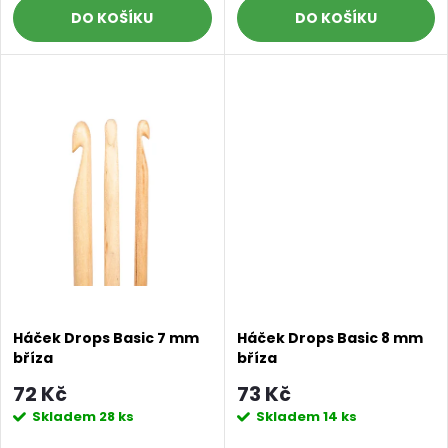
d
DO KOŠÍKU
DO KOŠÍKU
u
u
k
k
t
t
ů
ů
Háček Drops Basic 7 mm
Háček Drops Basic 8 mm
bříza
bříza
72 Kč
73 Kč
Skladem
28 ks
Skladem
14 ks