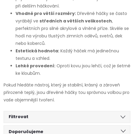
při delším háčkování.
Vhodné pro větší rozměry:
Dřevěné háčky se často
vyrábějí ve
středních a větších velikostech
,
perfektních pro silné akrylové a vlněné příze. Skvěle se
hodí na výrobu tlustých zimních oděvů, svetrů, dek
nebo koberců.
Estetická hodnota:
Každý háček má jedinečnou
texturu a vzhled.
Lehké provedení:
Oproti kovu jsou lehčí, což je šetrné
ke kloubům.
Pokud hledáte nástroj, který je stabilní, krásný a zároveň
přirozeně teplý, jsou dřevěné háčky tou správnou volbou pro
vaše objemnější tvoření.
Filtrovat
Ř
Doporučujeme