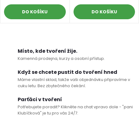
DO KOŠÍKU
DO KOŠÍKU
O
v
Místo, kde tvoření žije.
Kamenná prodejna, kurzy a osobní přístup.
l
Když se chcete pustit do tvoření hned
á
Máme vlastní sklad, takže vaši objednávku připravíme v
cuku letu. Bez zbytečného čekání.
d
Parťáci v tvoření
a
Potřebujete poradit? Klikněte na chat vpravo dole - "pani
c
Klubíčková" je tu pro vás 24/7.
í