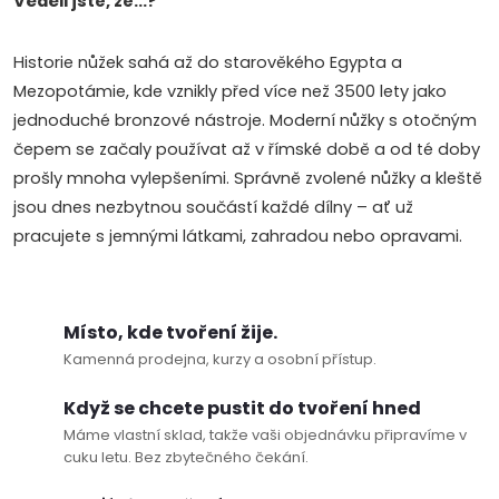
Věděli jste, že...?
í
Historie nůžek sahá až do starověkého Egypta a
p
Mezopotámie, kde vznikly před více než 3500 lety jako
r
jednoduché bronzové nástroje. Moderní nůžky s otočným
čepem se začaly používat až v římské době a od té doby
v
prošly mnoha vylepšeními. Správně zvolené nůžky a kleště
k
jsou dnes nezbytnou součástí každé dílny – ať už
pracujete s jemnými látkami, zahradou nebo opravami.
y
v
Místo, kde tvoření žije.
ý
Kamenná prodejna, kurzy a osobní přístup.
p
Když se chcete pustit do tvoření hned
i
Máme vlastní sklad, takže vaši objednávku připravíme v
cuku letu. Bez zbytečného čekání.
s