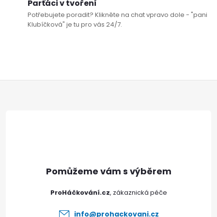
Parťáci v tvoření
u
Potřebujete poradit? Klikněte na chat vpravo dole - "pani
Klubíčková" je tu pro vás 24/7.
Z
á
p
a
t
ProHáčkování.cz
í
info
@
prohackovani.cz