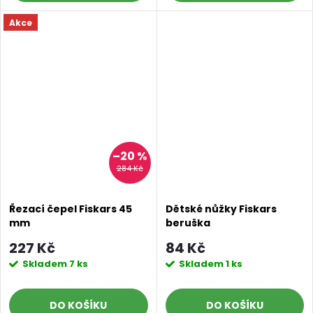
Akce
–20 %
284 Kč
Řezací čepel Fiskars 45
Dětské nůžky Fiskars
mm
beruška
227 Kč
84 Kč
Skladem
7 ks
Skladem
1 ks
DO KOŠÍKU
DO KOŠÍKU