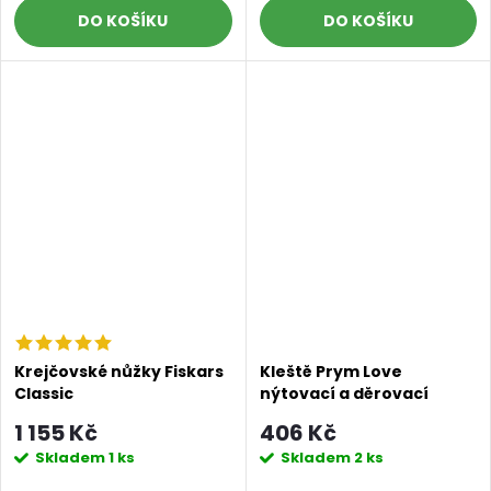
DO KOŠÍKU
DO KOŠÍKU
Krejčovské nůžky Fiskars
Kleště Prym Love
Classic
nýtovací a děrovací
fuchsiové
1 155 Kč
406 Kč
Skladem
1 ks
Skladem
2 ks