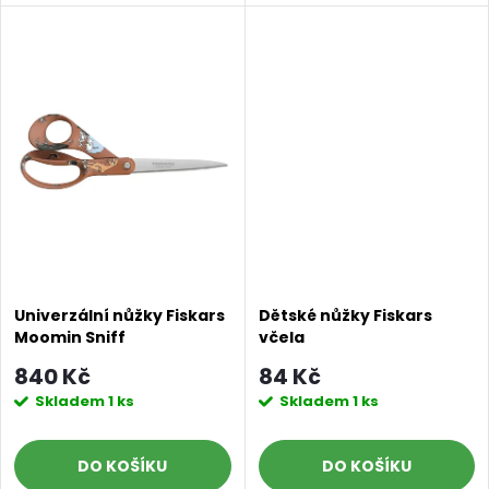
u
k
k
t
t
ů
ů
Univerzální nůžky Fiskars
Dětské nůžky Fiskars
Moomin Sniff
včela
840 Kč
84 Kč
Skladem
1 ks
Skladem
1 ks
DO KOŠÍKU
DO KOŠÍKU