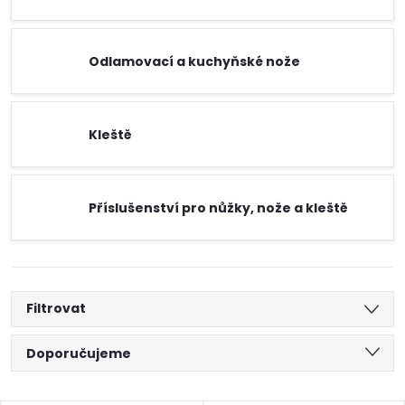
Odlamovací a kuchyňské nože
Kleště
Příslušenství pro nůžky, nože a kleště
Filtrovat
Ř
Doporučujeme
a
Nejlevnější