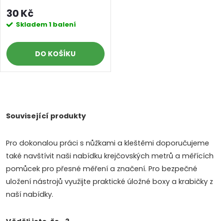
mm, 10 ks
30 Kč
Skladem
1 balení
DO KOŠÍKU
O
v
Související produkty
l
Pro dokonalou práci s nůžkami a kleštěmi doporučujeme
á
také navštívit naši nabídku krejčovských metrů a měřících
pomůcek pro přesné měření a značení. Pro bezpečné
d
uložení nástrojů využijte praktické úložné boxy a krabičky z
a
naší nabídky.
c