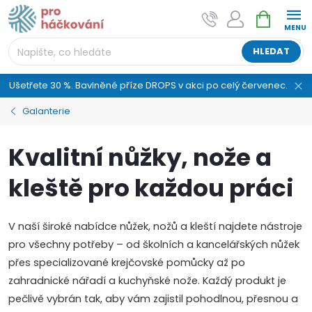
Přejít
NÁKUPNÍ
AI asistent "pani Klubíčková" –
na
KOŠÍK
ProHackovani.cz
obsah
Jsme e-shop s více než osmiletou tradicí a máme pro
HLEDAT
vás připraveno více než 25 tisíc produktů. Vše skladem,
připravené k odeslání.
Ušetřete 30 %. Bavlněné příze DROPS v akci po celý červenec.
Galanterie
Kvalitní nůžky, nože a
kleště pro každou práci
V naší široké nabídce nůžek, nožů a kleští najdete nástroje
pro všechny potřeby – od školních a kancelářských nůžek
přes specializované krejčovské pomůcky až po
zahradnické nářadí a kuchyňské nože. Každý produkt je
pečlivě vybrán tak, aby vám zajistil pohodlnou, přesnou a