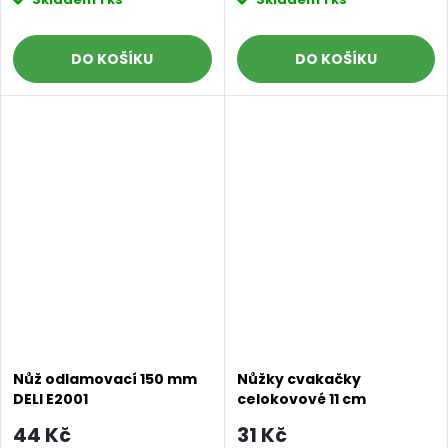
DO KOŠÍKU
DO KOŠÍKU
Nůž odlamovací 150 mm
Nůžky cvakačky
DELI E2001
celokovové 11 cm
pastelově modré
44 Kč
31 Kč