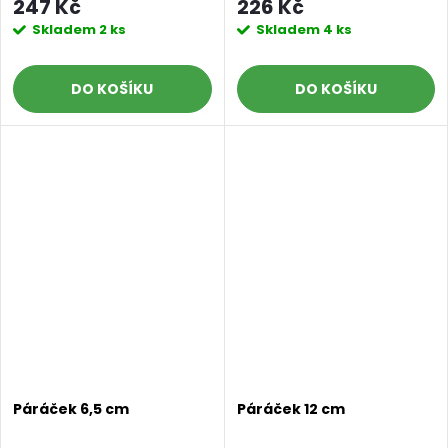
247 Kč
226 Kč
Doprava a platby
Prodejna
Blog a návody
Skladem
2 ks
Skladem
4 ks
Poslat
DO KOŠÍKU
DO KOŠÍKU
Páráček 6,5 cm
Páráček 12 cm