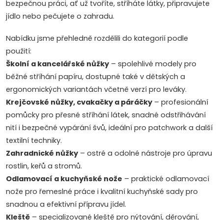
bezpečnou práci, ať už tvoříte, stříháte látky, připravujete
jídlo nebo pečujete o zahradu.
Nabídku jsme přehledně rozdělili do kategorií podle
použití:
Školní a kancelářské nůžky
– spolehlivé modely pro
běžné stříhání papíru, dostupné také v dětských a
ergonomických variantách včetně verzí pro leváky.
Krejčovské nůžky, cvakačky a páráčky
– profesionální
pomůcky pro přesné stříhání látek, snadné odstřihávání
nití i bezpečné vypárání švů, ideální pro patchwork a další
textilní techniky.
Zahradnické nůžky
– ostré a odolné nástroje pro úpravu
rostlin, keřů a stromů.
Odlamovací a kuchyňské nože
– praktické odlamovací
nože pro řemeslné práce i kvalitní kuchyňské sady pro
snadnou a efektivní přípravu jídel.
Kleště
– specializované kleště pro nýtování, děrování,