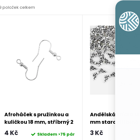
9
položek celkem
z
V
e
ý
n
p
p
s
r
p
o
r
Afroháček s pružinkou a
Andělská křídla 14 
d
kuličkou 18 mm, stříbrný 2
mm starostříbrná
o
ks
4 Kč
3 Kč
Skladem
>75 pár
Skla
u