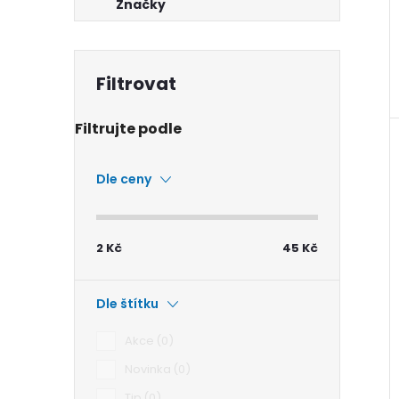
Značky
Dle ceny
2
Kč
45
Kč
Dle štítku
Akce
0
Novinka
0
Tip
0