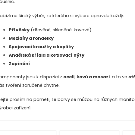
áušnic.
abízíme široký výběr, ze kterého si vybere opravdu každý:
Přívěsky
(dřevěné, skleněné, kovové)
Mezidíly a rondelky
Spojovací kroužky a kaplíky
Andělská křídla a ketlovací nýty
Zapínání
omponenty jsou k dispozici z
oceli, kovů a mosazi
, a to ve
st
ás tvoření zaručeně chytne.
ějte prosím na paměti, že barvy se můžou na různých monitore
ýrobci zařízení.