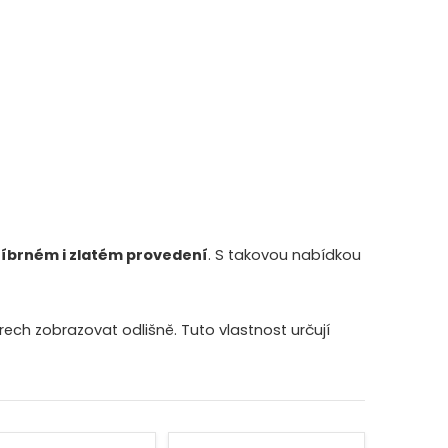
říbrném i zlatém provedení
. S takovou nabídkou
ch zobrazovat odlišně. Tuto vlastnost určují