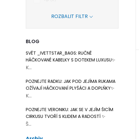
ROZBALIT FILTR
BLOG
SVĚT _IVETTSTAR_BAGS: RUČNĚ
HÁČKOVANÉ KABELKY S DOTEKEM LUXUSU✨
K...
POZNEJTE RADKU: JAK POD JEJÍMA RUKAMA
OŽÍVAJÍ HÁČKOVANÍ PLYŠÁCI A DOPLŇKY✨
K...
POZNEJTE VERONIKU: JAK SE V JEJÍM ŠICÍM
CIRKUSU TVOŘÍ S KLIDEM A RADOSTÍ ✨
Š...
Archiv