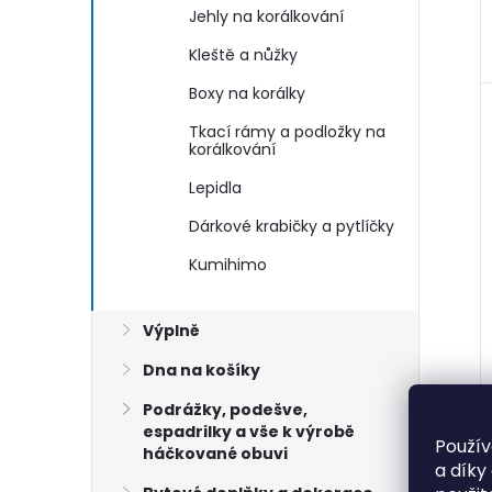
Jehly na korálkování
Kleště a nůžky
Boxy na korálky
Tkací rámy a podložky na
korálkování
Lepidla
Dárkové krabičky a pytlíčky
Kumihimo
Výplně
Dna na košíky
Podrážky, podešve,
espadrilky a vše k výrobě
Použív
háčkované obuvi
a díky