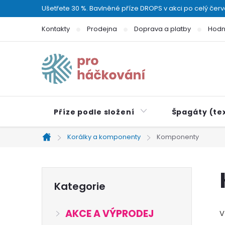
Přejít
Ušetřete 30 %. Bavlněné příze DROPS v akci po celý čer
na
Kontakty
Prodejna
Doprava a platby
Hodn
obsah
Příze podle složení
Špagáty (tex
Korálky a komponenty
Komponenty
Domů
P
Přeskočit
Kategorie
kategorie
o
AKCE A VÝPRODEJ
V