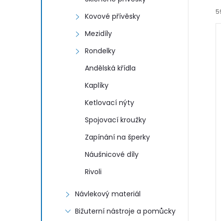
5
Kovové přívěsky
Mezidíly
Rondelky
Andělská křídla
Kaplíky
í
i
Ketlovací nýty
Spojovací kroužky
Zapínání na šperky
Náušnicové díly
Rivoli
Návlekový materiál
Bižuterní nástroje a pomůcky