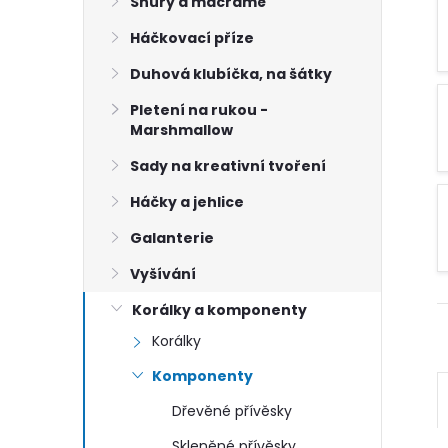
n
Šňůry a macramé
Háčkovací příze
e
Duhová klubíčka, na šátky
l
Pletení na rukou -
Marshmallow
Sady na kreativní tvoření
Háčky a jehlice
Galanterie
Vyšívání
Korálky a komponenty
Korálky
Komponenty
Dřevěné přívěsky
Skleněné přívěsky