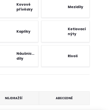
Kovové
Mezidíly
přívěsky
Ketlovací
Kaplíky
nýty
Náušnicové
Rivoli
díly
NEJDRAŽŠÍ
ABECEDNĚ