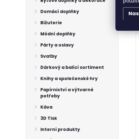
použit
Bytové doplňky a dekorace
Domácí doplňky
Nas
Bižuterie
Módní doplňky
Párty a oslavy
Svatby
Dárkový a balící sortiment
Knihy a společenské hry
Papírnictví a výtvarné
potřeby
Káva
3D Tisk
Interní produkty