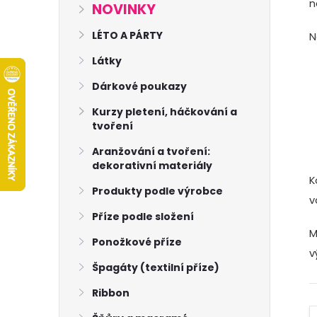
s
n
NOVINKY
t
LÉTO A PÁRTY
N
Látky
r
Dárkové poukazy
a
Kurzy pletení, háčkování a
tvoření
n
Aranžování a tvoření:
dekorativní materiály
n
K
Produkty podle výrobce
v
í
Příze podle složení
M
p
Ponožkové příze
v
Špagáty (textilní příze)
a
Ribbon