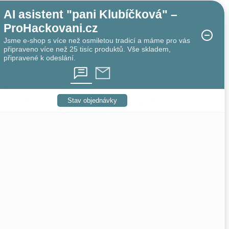
AI asistent "pani Klubíčková" –
ProHackovani.cz
Jsme e-shop s více než osmiletou tradicí a máme pro vás
připraveno více než 25 tisíc produktů. Vše skladem,
připravené k odeslání.
Stav objednávky
x 6 x 3
Andělská křídla 19 x 9 x 3
mm starostříbrná
4 Kč
dem
49 ks
Skladem
34 ks