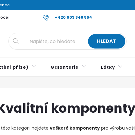
venec.
ocení obchodu
Reklamace a vrácení zboží
+420 603 848 864
Všeobecné ob
HLEDAT
tilní příze)
Galanterie
Látky
Kvalitní komponent
 této kategorii najdete
veškeré komponenty
pro výrobu vaši