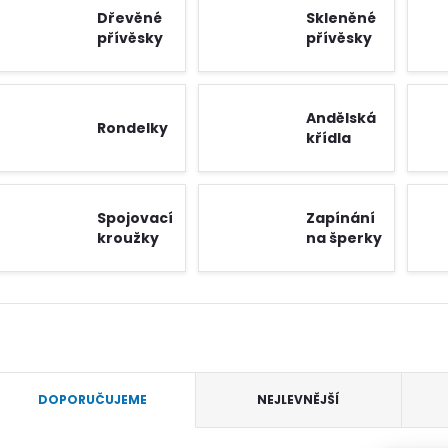
Dřevěné
Skleněné
přívěsky
přívěsky
Andělská
Rondelky
křídla
Spojovací
Zapínání
kroužky
na šperky
Ř
DOPORUČUJEME
NEJLEVNĚJŠÍ
a