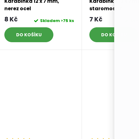
Karabinka 12 x 7 mm,
Karabinka 12 x 7 m
nerez ocel
staromosaz
8 Kč
7 Kč
Skladem
>75 ks
Sk
DO KOŠÍKU
DO KOŠÍKU