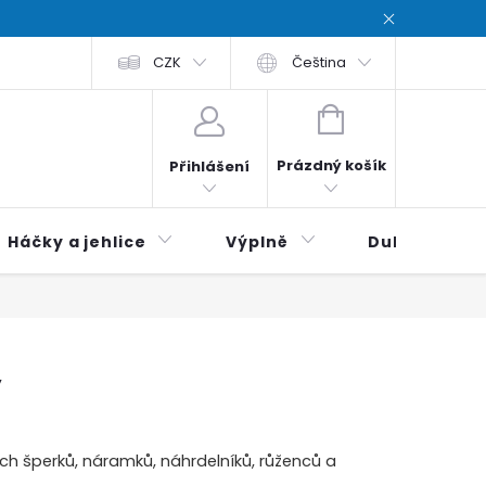
chodní podmínky
CZK
Zásady ochrana osobních údajů / Privacy poli
Čeština
NÁKUPNÍ
KOŠÍK
Prázdný košík
Přihlášení
Háčky a jehlice
Výplně
Duhová klubí
y
ch šperků, náramků, náhrdelníků, růženců a