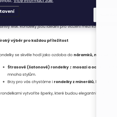
elnost.
Více informací zde.
tavení
ondelky
jsou elegantní a třpytivé doplňky, které dodají vaši
á
Souhla
ovové komponenty jsou precizně zasazené drobnými kamínky
d
slnivý lesk. Rondelky jsou ideální pro vložení mezi korálky, čímž
a
iroký výběr pro každou příležitost
c
ondelky se skvěle hodí jako ozdoba do
náramků, náhrdelníků
p
Štrasové (šatonové) rondelky
z
mosazi a oceli
, ve
stř
mnoha stylům.
r
Brzy pro vás chystáme i
rondelky z minerálů
, které budo
v
 rondelkami vytvoříte šperky, které budou elegantní a plné třp
k
y