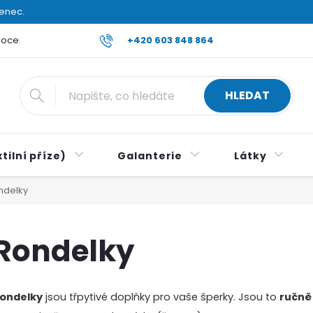
venec.
ocení obchodu
Reklamace a vrácení zboží
+420 603 848 864
Všeobecné ob
HLEDAT
tilní příze)
Galanterie
Látky
ndelky
Rondelky
ondelky
jsou třpytivé doplňky pro vaše šperky. Jsou to
ručně