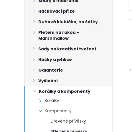
n
Šňůry a macramé
Háčkovací příze
e
Duhová klubíčka, na šátky
l
Pletení na rukou -
Marshmallow
Sady na kreativní tvoření
Háčky a jehlice
5
Galanterie
Vyšívání
Korálky a komponenty
Korálky
Komponenty
í
Dřevěné přívěsky
i
Skleněné přívěsky