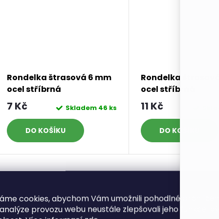
Rondelka štrasová 6 mm
Rondelka štrasov
ocel stříbrná
ocel stříbrná
7 Kč
11 Kč
Skladem
46 ks
Skl
DO KOŠÍKU
DO KOŠÍKU
O
áme cookies, abychom Vám umožnili pohodlné prohlíže
v
 analýze provozu webu neustále zlepšovali jeho funkce, v
ondelky: Třpytivé detaily pro vaše šperky