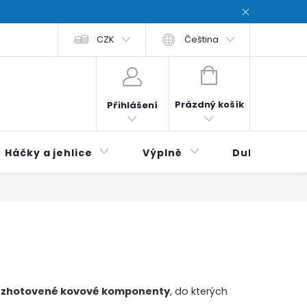
chodní podmínky
CZK
Zásady ochrana osobních údajů / Privacy poli
Čeština
NÁKUPNÍ
KOŠÍK
Prázdný košík
Přihlášení
Háčky a jehlice
Výplně
Duhová klubí
 zhotovené kovové komponenty
, do kterých