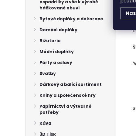
použit
espadrilky a vše k výrobě
l
háčkované obuvi
Nas
R
Bytové doplňky a dekorace
k
Domácí doplňky
o
Bižuterie
Š
Módní doplňky
Párty a oslavy
R
í
Svatby
Dárkový a balící sortiment
Knihy a společenské hry
Papírnictví a výtvarné
S
potřeby
Káva
3D Tisk