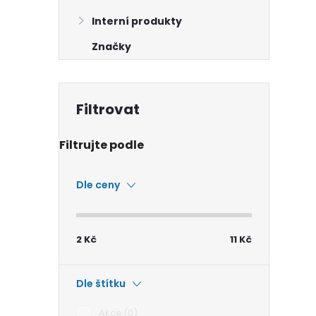
Interní produkty
Značky
i
Dle ceny
2
Kč
11
Kč
Dle štítku
Akce
0