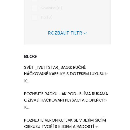
Novinka
0
Tip
0
ROZBALIT FILTR
BLOG
SVĚT _IVETTSTAR_BAGS: RUČNĚ
HÁČKOVANÉ KABELKY S DOTEKEM LUXUSU✨
K...
POZNEJTE RADKU: JAK POD JEJÍMA RUKAMA
OŽÍVAJÍ HÁČKOVANÍ PLYŠÁCI A DOPLŇKY✨
K...
POZNEJTE VERONIKU: JAK SE V JEJÍM ŠICÍM
CIRKUSU TVOŘÍ S KLIDEM A RADOSTÍ ✨