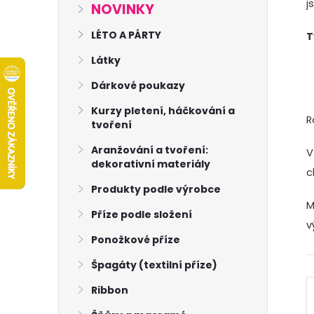
s
j
NOVINKY
t
LÉTO A PÁRTY
T
Látky
r
Dárkové poukazy
a
Kurzy pletení, háčkování a
R
tvoření
n
Aranžování a tvoření:
V
dekorativní materiály
n
c
Produkty podle výrobce
í
M
Příze podle složení
v
p
Ponožkové příze
Špagáty (textilní příze)
a
Ribbon