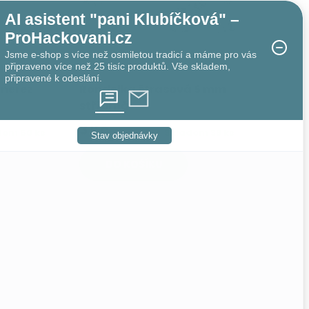
AI asistent "pani Klubíčková" –
ProHackovani.cz
Jsme e-shop s více než osmiletou tradicí a máme pro vás
připraveno více než 25 tisíc produktů. Vše skladem,
připravené k odeslání.
 nerez
Rondelka štrasová 5 mm
stříbrná
3 Kč
dem
50 ks
Skladem
38 ks
Stav objednávky
DO KOŠÍKU