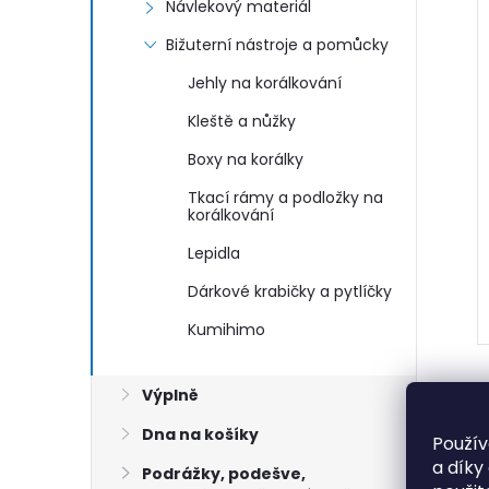
Návlekový materiál
Bižuterní nástroje a pomůcky
Jehly na korálkování
Kleště a nůžky
Boxy na korálky
Tkací rámy a podložky na
korálkování
Lepidla
Dárkové krabičky a pytlíčky
Kumihimo
Výplně
Dna na košíky
Použív
a díky
Podrážky, podešve,
R