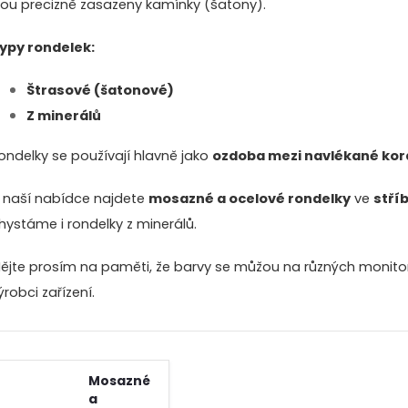
sou precizně zasazeny kamínky (šatony).
ypy rondelek:
Štrasové (šatonové)
Z minerálů
ondelky se používají hlavně jako
ozdoba mezi navlékané kor
 naší nabídce najdete
mosazné a ocelové rondelky
ve
stří
hystáme i rondelky z minerálů.
ějte prosím na paměti, že barvy se můžou na různých monitore
ýrobci zařízení.
Mosazné
a