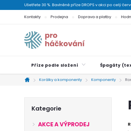
Přejít
Ušetřete 30 %. Bavlněné příze DROPS v akci po celý čer
na
Kontakty
Prodejna
Doprava a platby
Hodn
obsah
Příze podle složení
Špagáty (tex
Korálky a komponenty
Komponenty
Ro
Domů
P
Přeskočit
Kategorie
kategorie
o
AKCE A VÝPRODEJ
R