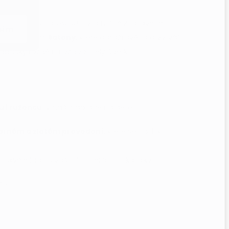
m šperkům punc luxusu. Tyto ručně zhotovené
sím
, takzvanými
šatony
, které odráží světlo a vytváří
 opticky rozdělí a ozdobí celý šperk.
 i růženců
. V naší nabídce najdete:
íbrném a zlatém provedení
, které se hodí k
u skvěle ladit s vašimi minerálními korálky.
ytu.