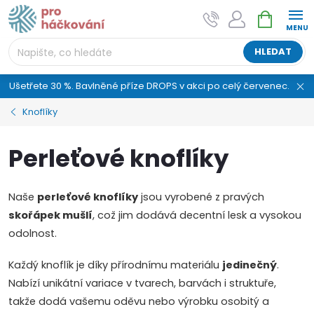
Přejít
NÁKUPNÍ
AI asistent "pani Klubíčková" –
na
KOŠÍK
ProHackovani.cz
obsah
Jsme e-shop s více než osmiletou tradicí a máme pro
HLEDAT
vás připraveno více než 25 tisíc produktů. Vše skladem,
připravené k odeslání.
Ušetřete 30 %. Bavlněné příze DROPS v akci po celý červenec.
Knoflíky
Perleťové knoflíky
Naše
perleťové knoflíky
jsou vyrobené z pravých
skořápek mušlí
, což jim dodává decentní lesk a vysokou
odolnost.
Každý knoflík je díky přírodnímu materiálu
jedinečný
.
Nabízí unikátní variace v tvarech, barvách i struktuře,
takže dodá vašemu oděvu nebo výrobku osobitý a