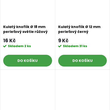
Kulatý knoflík Ø 18 mm
Kulatý knoflík Ø 12 mm
perleťový světle růžový
perleťový černý
16 Kč
9 Kč
Skladem
2 ks
Skladem
31 ks
DO KOŠÍKU
DO KOŠÍKU