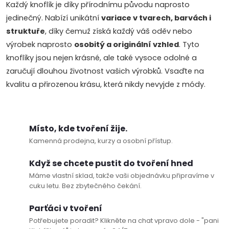
k
Každý knoflík je díky přírodnímu původu naprosto
jedinečný. Nabízí unikátní
variace v tvarech, barvách i
y
struktuře
, díky čemuž získá každý váš oděv nebo
v
výrobek naprosto
osobitý a originální vzhled
. Tyto
knoflíky jsou nejen krásné, ale také vysoce odolné a
ý
zaručují dlouhou životnost vašich výrobků. Vsaďte na
p
kvalitu a přirozenou krásu, která nikdy nevyjde z módy.
i
s
Místo, kde tvoření žije.
Kamenná prodejna, kurzy a osobní přístup.
u
Když se chcete pustit do tvoření hned
Máme vlastní sklad, takže vaši objednávku připravíme v
cuku letu. Bez zbytečného čekání.
Parťáci v tvoření
Potřebujete poradit? Klikněte na chat vpravo dole - "pani