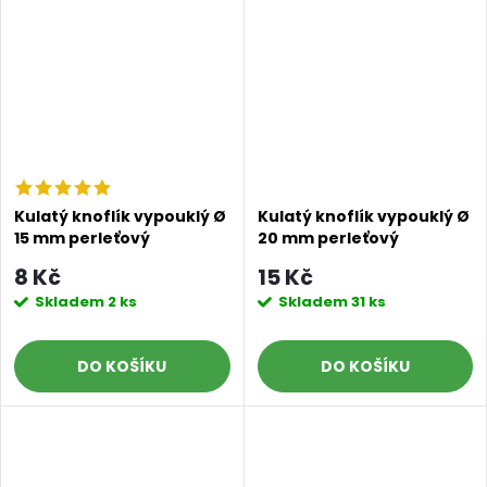
Kulatý knoflík vypouklý Ø
Kulatý knoflík vypouklý Ø
15 mm perleťový
20 mm perleťový
8 Kč
15 Kč
Skladem
2 ks
Skladem
31 ks
DO KOŠÍKU
DO KOŠÍKU