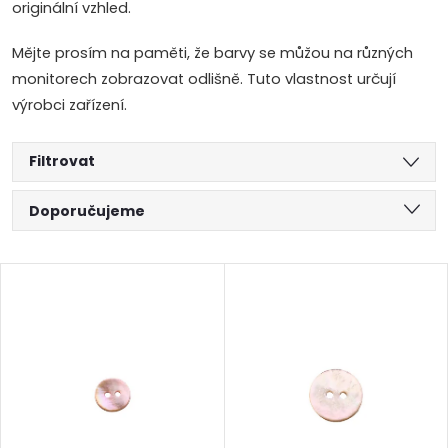
originální vzhled.
Mějte prosím na paměti, že barvy se můžou na různých
monitorech zobrazovat odlišně. Tuto vlastnost určují
výrobci zařízení.
Filtrovat
Ř
Doporučujeme
a
Nejlevnější
V
Nejdražší
z
ý
Abecedně
e
p
n
i