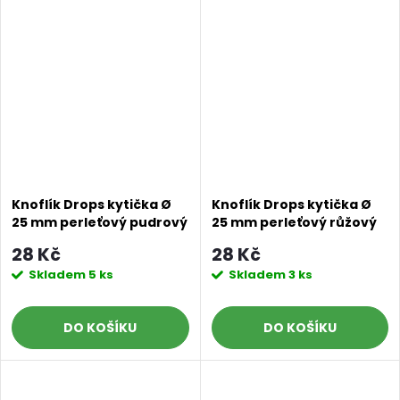
Knoflík Drops kytička Ø
Knoflík Drops kytička Ø
25 mm perleťový pudrový
25 mm perleťový růžový
Doprava a platby
Prodejna
Blog a návody
28 Kč
28 Kč
Skladem
5 ks
Skladem
3 ks
Poslat
DO KOŠÍKU
DO KOŠÍKU