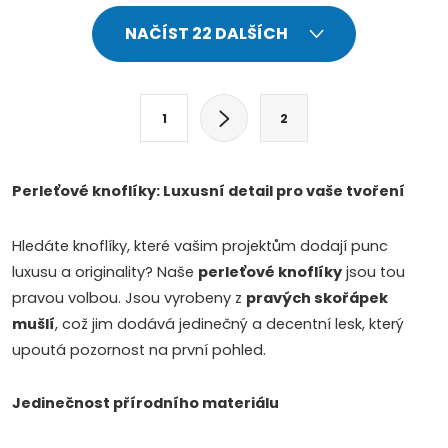
O
NAČÍST 22 DALŠÍCH
v
l
S
1
2
t
á
r
d
á
Perleťové knoflíky: Luxusní detail pro vaše tvoření
a
n
k
Hledáte knoflíky, které vašim projektům dodají punc
c
o
luxusu a originality? Naše
perleťové knoflíky
jsou tou
í
v
pravou volbou. Jsou vyrobeny z
pravých skořápek
mušlí
, což jim dodává jedinečný a decentní lesk, který
á
p
upoutá pozornost na první pohled.
n
r
í
Jedinečnost přírodního materiálu
v