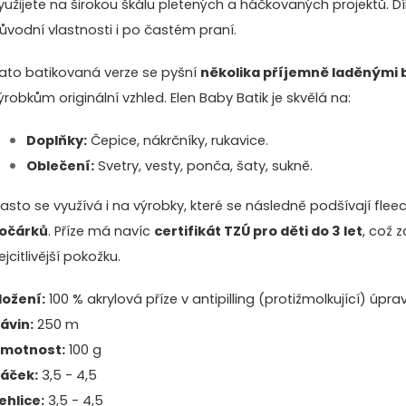
yužijete na širokou škálu pletených a háčkovaných projektů. D
ůvodní vlastnosti i po častém praní.
ato batikovaná verze se pyšní
několika příjemně laděnými 
ýrobkům originální vzhled. Elen Baby Batik je skvělá na:
Doplňky:
Čepice, nákrčníky, rukavice.
Oblečení:
Svetry, vesty, ponča, šaty, sukně.
asto se využívá i na výrobky, které se následně podšívají fle
očárků
. Příze má navíc
certifikát TZÚ pro děti do 3 let
, což 
ejcitlivější pokožku.
ložení:
100 % akrylová příze v antipilling (protižmolkující) úpra
ávin:
250 m
motnost:
100 g
áček:
3,5 - 4,5
ehlice:
3,5 - 4,5