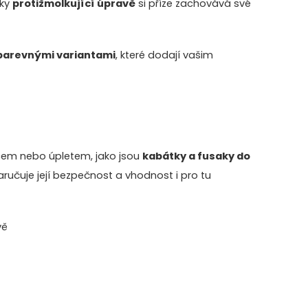
íky
protižmolkující úpravě
si příze zachovává své
barevnými variantami
, které dodají vašim
ecem nebo úpletem, jako jsou
kabátky a fusaky do
zaručuje její bezpečnost a vhodnost i pro tu
vě