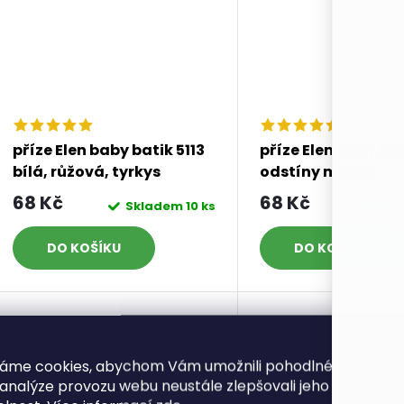
příze Elen baby batik 5113
příze Elen baby bat
bílá, růžová, tyrkys
odstíny modré
68 Kč
68 Kč
Skladem
10 ks
Skl
DO KOŠÍKU
DO KOŠÍKU
áme cookies, abychom Vám umožnili pohodlné prohlíže
 analýze provozu webu neustále zlepšovali jeho funkce, v