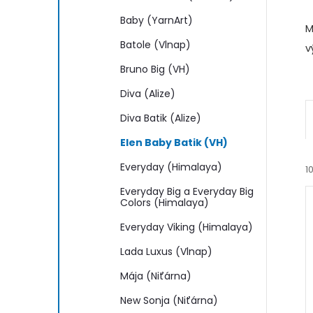
n
Baby (YarnArt)
M
e
Batole (Vlnap)
v
l
Bruno Big (VH)
Diva (Alize)
Diva Batik (Alize)
Elen Baby Batik (VH)
Everyday (Himalaya)
1
Everyday Big a Everyday Big
Colors (Himalaya)
Everyday Viking (Himalaya)
Lada Luxus (Vlnap)
Mája (Niťárna)
í
i
New Sonja (Niťárna)