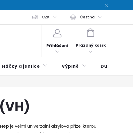
chodní podmínky
CZK
Zásady ochrana osobních údajů / Privacy poli
Čeština
NÁKUPNÍ
KOŠÍK
Prázdný košík
Přihlášení
Háčky a jehlice
Výplně
Duhová klubí
 (VH)
-Hep
je velmi univerzální akrylová příze, kterou