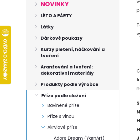
s
v
NOVINKY
p
t
LÉTO A PÁRTY
T
Látky
r
v
Dárkové poukazy
a
Kurzy pletení, háčkování a
tvoření
n
Aranžování a tvoření:
Č
dekorativní materiály
n
k
Produkty podle výrobce
n
í
Příze podle složení
S
Bavlněné příze
p
N
Příze s vlnou
H
a
Akrylové příze
H
Adore Dream (YarnArt)
J