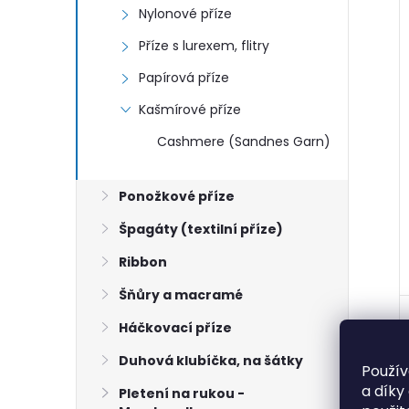
Nylonové příze
Příze s lurexem, flitry
Papírová příze
Kašmírové příze
Cashmere (Sandnes Garn)
Ponožkové příze
Špagáty (textilní příze)
Ribbon
Šňůry a macramé
Háčkovací příze
Duhová klubíčka, na šátky
Použív
a díky
Pletení na rukou -