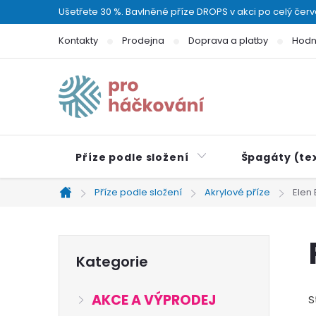
Přejít
Ušetřete 30 %. Bavlněné příze DROPS v akci po celý čer
na
Kontakty
Prodejna
Doprava a platby
Hodn
obsah
Příze podle složení
Špagáty (tex
Příze podle složení
Akrylové příze
Elen 
Domů
P
Přeskočit
Kategorie
kategorie
o
AKCE A VÝPRODEJ
S