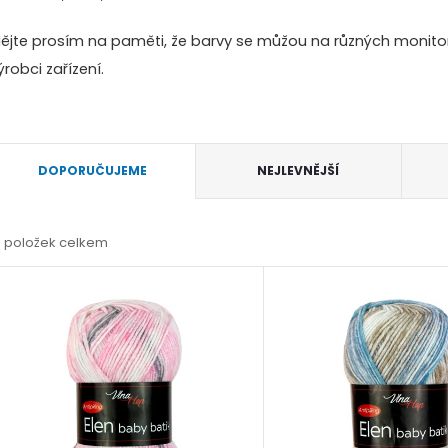
ějte prosím na paměti, že barvy se můžou na různých monitore
ýrobci zařízení.
Ř
DOPORUČUJEME
NEJLEVNĚJŠÍ
a
0
položek celkem
z
V
e
ý
n
p