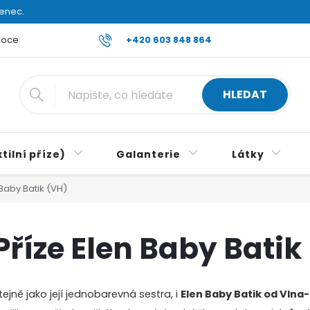
venec.
ocení obchodu
Reklamace a vrácení zboží
+420 603 848 864
Všeobecné ob
HLEDAT
tilní příze)
Galanterie
Látky
Baby Batik (VH)
Příze Elen Baby Batik
tejně jako její jednobarevná sestra, i
Elen Baby Batik od Vlna