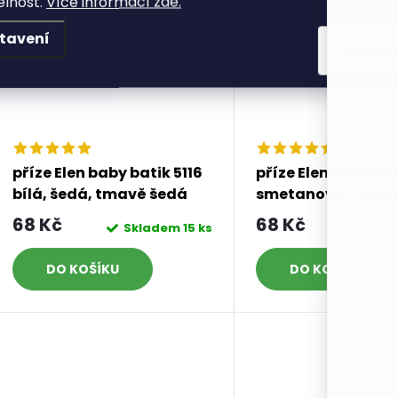
elnost.
Více informací zde.
tavení
Souhla
příze Elen baby batik 5116
příze Elen baby bat
bílá, šedá, tmavě šedá
smetanová, růžov
zelená, modrá
68 Kč
68 Kč
Skladem
15 ks
Skl
DO KOŠÍKU
DO KOŠÍKU