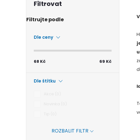
V
l
H
Dle ceny
j
u
z
68
Kč
69
Kč
d
Dle štítku
í
I
Akce
0
T
Novinka
0
v
Tip
0
ROZBALIT FILTR