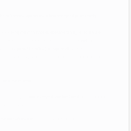
rotižmolkovou úpravou a barevnými přechody
 dodá
originální vzhled, dlouhotrvající krásu a
ně jako její jednobarevná sestra, i tato
velmi
ktů. Díky
protižmolkující úpravě
si příze
ťuje, že vaše výtvory zůstanou krásné po dlouhou
cí pro nejmenší
emně laděnými
barevnými variantami
, které dodají
 skvělá pro:
 nebo rukavice
, které oživí každý outfit a zajistí