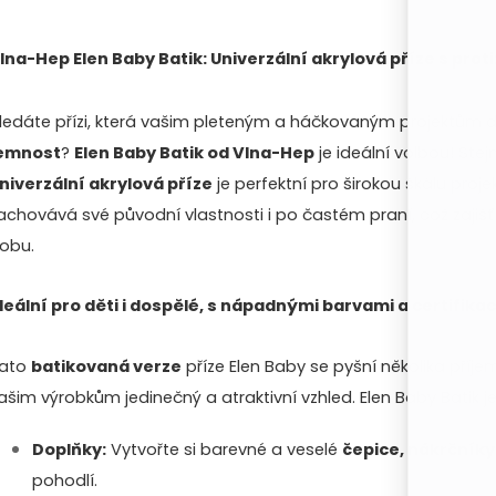
O
v
lna-Hep Elen Baby Batik: Univerzální akrylová příze s p
ledáte přízi, která vašim pleteným a háčkovaným projektům
á
emnost
?
Elen Baby Batik od Vlna-Hep
je ideální volbou! Stej
d
niverzální akrylová příze
je perfektní pro širokou škálu proje
achovává své původní vlastnosti i po častém praní, což zajiš
a
obu.
c
deální pro děti i dospělé, s nápadnými barvami a certifika
p
ato
batikovaná verze
příze Elen Baby se pyšní několika příj
r
ašim výrobkům jedinečný a atraktivní vzhled. Elen Baby Batik je
v
Doplňky:
Vytvořte si barevné a veselé
čepice, nákrčníky
pohodlí.
k