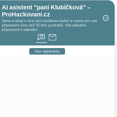
AI asistent "pani Klubíčková" –
ProHackovani.cz
Jsme e-shop s více než osmiletou tradicí a máme pro vás
připraveno více než 25 tisíc produktů. Vše skladem,
připravené k odeslání.
ik 5111
příze Elen baby batik 5112
á,
smetanová, béžová,
hnědá
68 Kč
Stav objednávky
adem
12 ks
Skladem
13 ks
DO KOŠÍKU