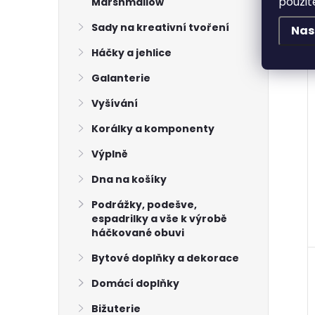
použit
Marshmallow
Sady na kreativní tvoření
Nas
Háčky a jehlice
Galanterie
Vyšívání
Korálky a komponenty
Výplně
Dna na košíky
Podrážky, podešve,
espadrilky a vše k výrobě
háčkované obuvi
Bytové doplňky a dekorace
Domácí doplňky
Bižuterie