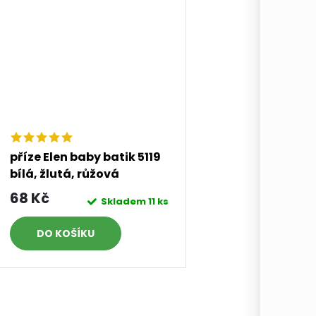
příze Elen baby batik 5119
bílá, žlutá, růžová
68 Kč
Skladem
11 ks
DO KOŠÍKU