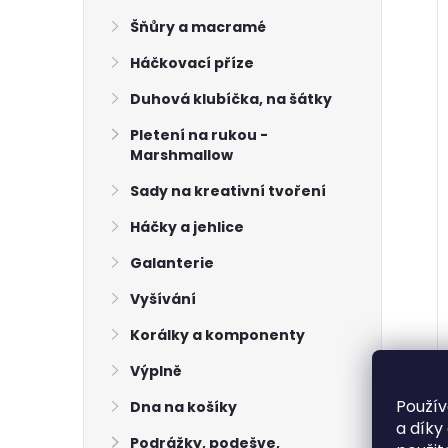
Šňůry a macramé
Háčkovací příze
Duhová klubíčka, na šátky
Pletení na rukou -
Marshmallow
Sady na kreativní tvoření
Háčky a jehlice
Galanterie
Vyšívání
Korálky a komponenty
Výplně
Použív
Dna na košíky
a díky
Podrážky, podešve,