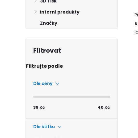
3D Tisk
Interní produkty
P
Značky
k
l
i
Dle ceny
39
Kč
40
Kč
Dle štítku