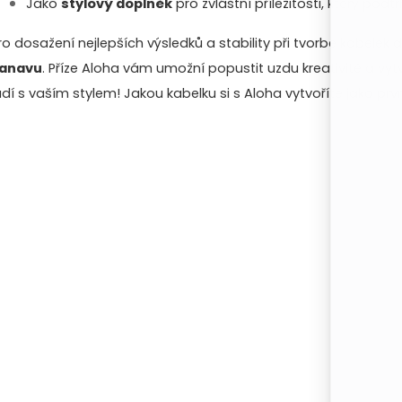
v
Jako
stylový doplněk
pro zvláštní příležitosti, který podtr
k
ro dosažení nejlepších výsledků a stability při tvorbě kabele
y
anavu
. Příze Aloha vám umožní popustit uzdu kreativitě a vyt
adí s vaším stylem! Jakou kabelku si s Aloha vytvoříte jako prv
v
ý
p
s
u