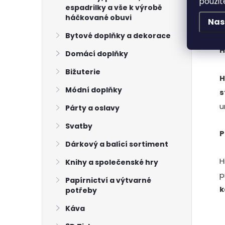
použit
espadrilky a vše k výrobě
háčkované obuvi
Nas
Bytové doplňky a dekorace
H
Domácí doplňky
l
Bižuterie
H
Módní doplňky
s
u
Párty a oslavy
Svatby
P
Dárkový a balící sortiment
H
í
Knihy a společenské hry
p
Papírnictví a výtvarné
k
potřeby
Káva