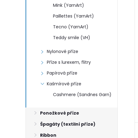
Mink (YarnArt)
Paillettes (YarnArt)
í
i
Tecno (YarnArt)
Teddy smile (VH)
Nylonové příze
Příze s lurexem, flitry
Papírová příze
Kašmírové příze
Cashmere (Sandnes Garn)
Ponožkové příze
Špagáty (textilní příze)
Ribbon