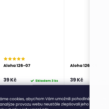
ů
t
ů
Aloha 126-07
Aloha 126-09
39 Kč
39 Kč
Skladem
3 ks
Sk
DO KOŠÍKU
DO KOŠÍKU
áme cookies, abychom Vám umožnili pohodlné prohlíže
 analýze provozu webu neustále zlepšovali jeho funkce, v