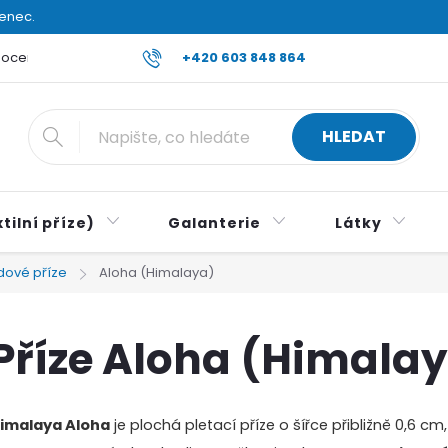
venec.
ocení obchodu
Reklamace a vrácení zboží
+420 603 848 864
Všeobecné ob
HLEDAT
tilní příze)
Galanterie
Látky
dové příze
Aloha (Himalaya)
Příze Aloha (Himala
imalaya Aloha
je plochá pletací příze o šířce přibližně 0,6 cm