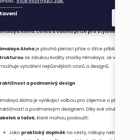
elnost.
Více informací zde.
O
tavení
Souhla
v
imalaya Aloha: Lehká a odolná příze pro stylové kabelky
imalaya Aloha
je plochá pletací příze o šířce přibližně 0,6 cm
á
trukturou
se zárukou kvality značky Himalaya. Je velmi lehká 
d
možňuje vytváření nejrůznějších vzorů a designů.
a
raktičnost a podmanivý design
c
imalaya Aloha je vynikající volbou pro zájemce o pletení jak
raktičností a podmanivým designem. Díky své struktuře a lehk
p
abelek a tašek
, které mohou posloužit:
r
Jako
praktický doplněk
na cesty, nákupy nebo pro každo