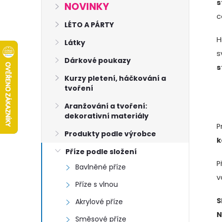
s
s
NOVINKY
c
t
LÉTO A PÁRTY
H
Látky
r
s
Dárkové poukazy
s
a
Kurzy pletení, háčkování a
tvoření
n
Aranžování a tvoření:
dekorativní materiály
n
P
Produkty podle výrobce
k
í
Příze podle složení
P
Bavlněné příze
p
v
Příze s vlnou
a
S
Akrylové příze
N
Směsové příze