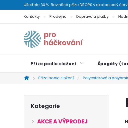
Přejít
Ušetřete 30 %. Bavlněné příze DROPS v akci po celý čer
na
Kontakty
Prodejna
Doprava a platby
Hodn
obsah
Příze podle složení
Špagáty (tex
Příze podle složení
Polyesterové a polyami
Domů
P
Přeskočit
Kategorie
kategorie
o
AKCE A VÝPRODEJ
H