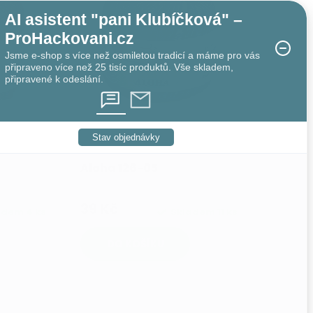
AI asistent "pani Klubíčková" –
ProHackovani.cz
Jsme e-shop s více než osmiletou tradicí a máme pro vás
připraveno více než 25 tisíc produktů. Vše skladem,
připravené k odeslání.
Stav objednávky
Aloha 126-05
39 Kč
adem
4 ks
Skladem
11 ks
DO KOŠÍKU