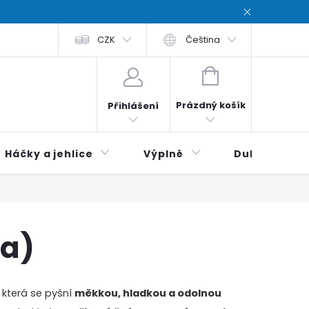
chodní podmínky
CZK
Zásady ochrana osobních údajů / Privacy poli
Čeština
NÁKUPNÍ
KOŠÍK
Prázdný košík
Přihlášení
Háčky a jehlice
Výplně
Duhová klubí
ya)
, která se pyšní
měkkou, hladkou a odolnou