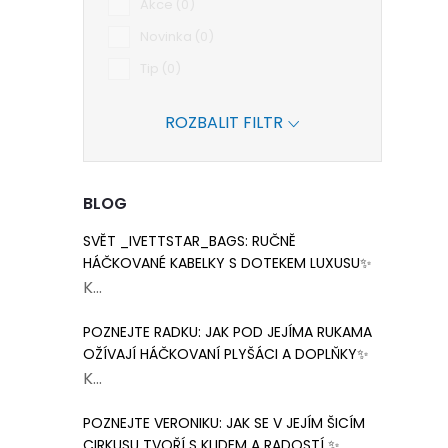
Akce
0
Novinka
0
Tip
0
ROZBALIT FILTR
BLOG
SVĚT _IVETTSTAR_BAGS: RUČNĚ
HÁČKOVANÉ KABELKY S DOTEKEM LUXUSU✨
K...
POZNEJTE RADKU: JAK POD JEJÍMA RUKAMA
OŽÍVAJÍ HÁČKOVANÍ PLYŠÁCI A DOPLŇKY✨
K...
POZNEJTE VERONIKU: JAK SE V JEJÍM ŠICÍM
CIRKUSU TVOŘÍ S KLIDEM A RADOSTÍ ✨