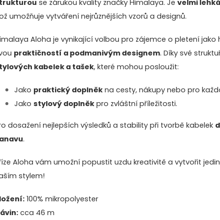
trukturou
se zárukou kvality značky Himalaya. Je
velmi lehk
ož umožňuje vytváření nejrůznějších vzorů a designů.
imalaya Aloha je vynikající volbou pro zájemce o pletení jak
vou
praktičností a podmanivým designem
. Díky své struktu
tylových kabelek a tašek
, které mohou posloužit:
Jako
praktický doplněk
na cesty, nákupy nebo pro každo
Jako
stylový doplněk
pro zvláštní příležitosti.
ro dosažení nejlepších výsledků a stability při tvorbě kabelek
d
anavu
.
říze Aloha vám umožní popustit uzdu kreativitě a vytvořit jedi
aším stylem!
ložení:
100% mikropolyester
ávin:
cca 46 m