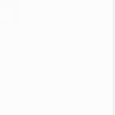
sím
, která se pyšní
měkkou, hladkou a odolnou
a dodává se v široké škále barevných variant, což
o hobby i pro módní nadšence. Vyniká svou
osti je dokonalou volbou pro vytvoření
stylových
denní použití.