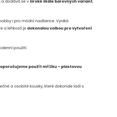
á
a dodává se v
široké škále barevných variant
,
o hobby i pro módní nadšence. Vyniká
ře a lehkosti je
dokonalou volbou pro vytvoření
denní použití.
oporučujeme použít mřížku – plastovou
nečné a osobité kousky, které dokonale ladí s