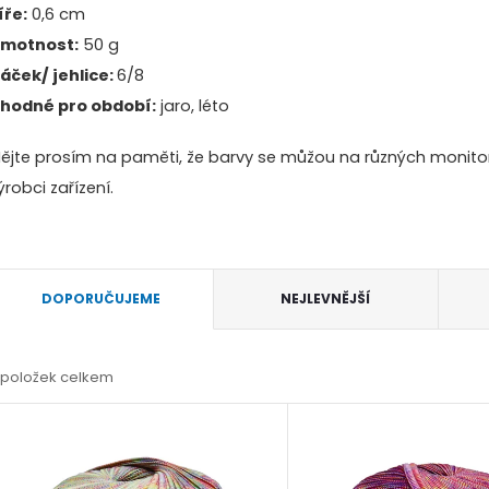
íře:
0,6 cm
motnost:
50 g
áček/ jehlice:
6/8
hodné pro období:
jaro, léto
ějte prosím na paměti, že barvy se můžou na různých monitore
ýrobci zařízení.
Ř
DOPORUČUJEME
NEJLEVNĚJŠÍ
a
položek celkem
z
V
e
ý