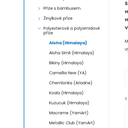
n
Š
Příze s bambusem
H
e
Žinylkové příze
H
l
V
Polyesterové a polyamidové
příze
M
Aloha (Himalaya)
v
Aloha Simli (Himalaya)
Bikiny (Himalaya)
Camellia New (YA)
Chemlonka (Ariadne)
Koala (Himalaya)
5
Kuzucuk (Himalaya)
Macrame (YarnArt)
Metallic Club (YarnArt)