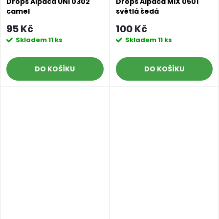
Drops Alpaca UNI 0302
Drops Alpaca MIX 0501
camel
světlá šedá
95 Kč
100 Kč
Skladem
11 ks
Skladem
11 ks
DO KOŠÍKU
DO KOŠÍKU