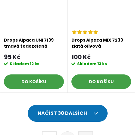
Drops Alpaca UNI 7139
Drops Alpaca MIX 7233
tmavá šedozelená
zlatá olivová
95 Kč
100 Kč
Skladem
12 ks
Skladem
13 ks
DO KOŠÍKU
DO KOŠÍKU
O
NAČÍST 30 DALŠÍCH
v
l