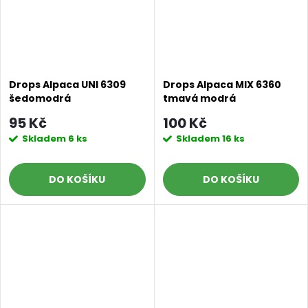
Doprava a platby
Prodejna
Blog a návody
Drops Alpaca UNI 6309
Drops Alpaca MIX 6360
šedomodrá
tmavá modrá
Poslat
95 Kč
100 Kč
Skladem
6 ks
Skladem
16 ks
DO KOŠÍKU
DO KOŠÍKU