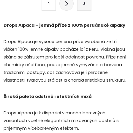
S
1
3
t
á
r
d
á
Drops Alpaca – jemná příze z 100% peruánské alpaky
a
n
k
Drops Alpaca je vysoce ceněná příze vyrobená ze tří
c
o
vláken 100% jemné alpaky pocházející z Peru. Vlákna jsou
í
v
skána se zákrutem pro lepší odolnost povrchu. Příze není
chemicky ošetřena, pouze jemně vymývána a barvena
á
p
tradičními postupy, což zachovává její přirozené
n
r
vlastnosti, tvarovou stálost a charakteristickou strukturu.
í
v
Široká paleta odstínů i efektních mixů
k
Drops Alpaca je k dispozici v mnoha barevných
y
variantách včetně elegantních mixovaných odstínů s
v
příjemným vícebarevným efektem.