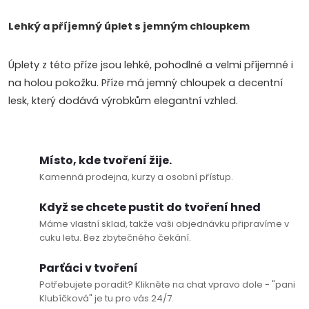
ý
Lehký a příjemný úplet s jemným chloupkem
p
Úplety z této příze jsou lehké, pohodlné a velmi příjemné i
i
na holou pokožku. Příze má jemný chloupek a decentní
s
lesk, který dodává výrobkům elegantní vzhled.
u
Místo, kde tvoření žije.
Kamenná prodejna, kurzy a osobní přístup.
Když se chcete pustit do tvoření hned
Máme vlastní sklad, takže vaši objednávku připravíme v
cuku letu. Bez zbytečného čekání.
Parťáci v tvoření
Potřebujete poradit? Klikněte na chat vpravo dole - "pani
Klubíčková" je tu pro vás 24/7.