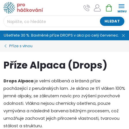
Přejít
NÁKUPNÍ
AI asistent "pani Klubíčková" –
na
KOŠÍK
ProHackovani.cz
obsah
Jsme e-shop s více než osmiletou tradicí a máme pro
HLEDAT
vás připraveno více než 25 tisíc produktů. Vše skladem,
připravené k odeslání.
Ušetřete 30 %. Bavlněné příze DROPS v akci po celý červenec.
Příze s vlnou
Příze Alpaca (Drops)
Drops Alpaca
je velmi oblíbená a krásná příze
pocházející z peruánských lam. Je skána ze tří vláken 100%
jemné alpaky, se zákrutem navíc pro zvýšení povrchové
odolnosti. Vlákna nejsou chemicky ošetřena, pouze
vymývána a následně barvena běžným procesem, což
umožňuje zachovat jejich přirozené vlastnosti, tvarovou
stálost a strukturu.