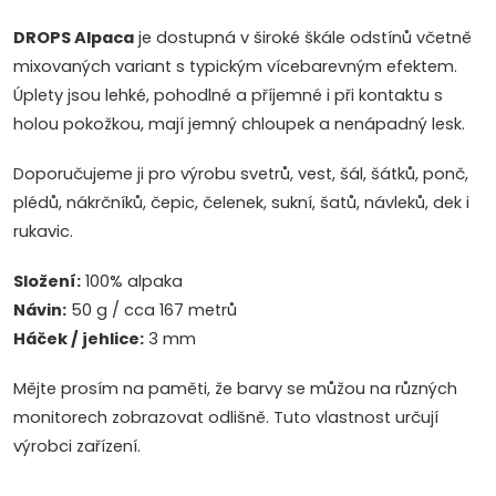
DROPS Alpaca
je dostupná v široké škále odstínů včetně
mixovaných variant s typickým vícebarevným efektem.
Úplety jsou lehké, pohodlné a příjemné i při kontaktu s
holou pokožkou, mají jemný chloupek a nenápadný lesk.
Doporučujeme ji pro výrobu svetrů, vest, šál, šátků, ponč,
plédů, nákrčníků, čepic, čelenek, sukní, šatů, návleků, dek i
rukavic.
Složení:
100% alpaka
Návin:
50 g / cca 167 metrů
Háček / jehlice:
3 mm
Mějte prosím na paměti, že barvy se můžou na různých
monitorech zobrazovat odlišně. Tuto vlastnost určují
výrobci zařízení.