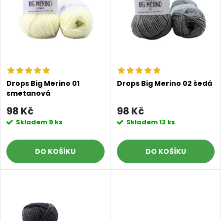
p
n
i
í
s
p
p
r
Drops Big Merino 01
Drops Big Merino 02 šedá
smetanová
r
o
98 Kč
98 Kč
o
Skladem
9 ks
Skladem
12 ks
d
d
DO KOŠÍKU
DO KOŠÍKU
u
u
k
k
t