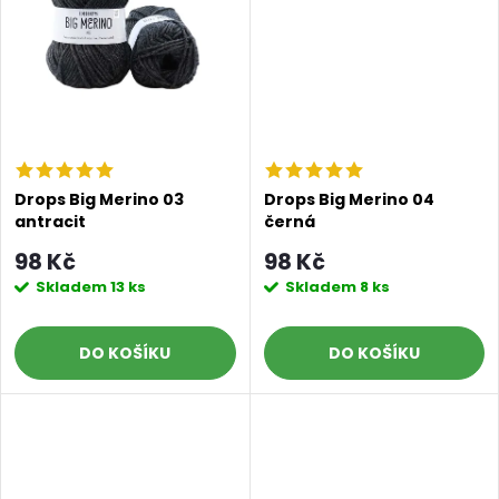
t
ů
ů
Drops Big Merino 03
Drops Big Merino 04
antracit
černá
98 Kč
98 Kč
Skladem
13 ks
Skladem
8 ks
DO KOŠÍKU
DO KOŠÍKU