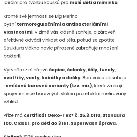
ideální pro tvorbu kousků pro
malé děti a miminka
.
Kromě své jemnosti se Big Merino
pyšní
termoregulačními a antibakteriálními
vlastnostmi
. V zimě vás krásně zahřeje, a zároveň
efektivně odvádí vlhkost od těla, pokud se zpotíte.
Struktura vlákna navíc přirozeně zabraňuje množení
bakterií.
Vytvoříte z ní hřejivé
čepice, čelenky, šály, tunely,
svetříky, vesty, kabátky a dečky
. Barevnice obsahuje
i
smíšené barevné varianty (tzv. mix)
, které vznikají
spojením více barevných vláken pro efektní melírovaný
vzhled.
Příze má
certifikát Oeko-Tex® č. 25.3.0110, Standard
100, Class I, pro děti do 3 let. Superwash úprava.