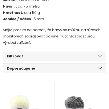
Složení:
100% merino vlna
Návin:
cca 75 metrů
Hmotnost:
cca 50 g
Jehlice / háček:
5 mm
Mějte prosím na paměti, že barvy se můžou na různých
monitorech zobrazovat odlišně. Tuto vlastnost určují
výrobci zařízení.
Filtrovat
Ř
Doporučujeme
a
Nejlevnější
V
Nejdražší
z
ý
Abecedně
e