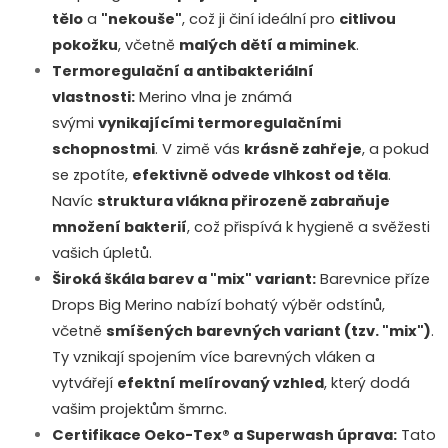
tělo
a
"nekouše"
, což ji činí ideální pro
citlivou
k
pokožku
, včetně
malých dětí a miminek
.
y
Termoregulační a antibakteriální
vlastnosti:
Merino vlna je známá
v
svými
vynikajícími termoregulačními
ý
schopnostmi
. V zimě vás
krásně zahřeje
, a pokud
se zpotíte,
efektivně odvede vlhkost od těla
.
p
Navíc
struktura vlákna přirozeně zabraňuje
i
množení bakterií
, což přispívá k hygieně a svěžesti
vašich úpletů.
s
Široká škála barev a "mix" variant:
Barevnice příze
u
Drops Big Merino nabízí bohatý výběr odstínů,
včetně
smíšených barevných variant (tzv. "mix")
.
Ty vznikají spojením více barevných vláken a
vytvářejí
efektní melírovaný vzhled
, který dodá
vašim projektům šmrnc.
Certifikace Oeko-Tex® a Superwash úprava:
Tato