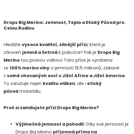
O
v
Drops Big Merino: Jemnost, Teplo a Etický Původ pro
Celou Rodinu
l
Hledáte
vysoce kvalitní, silnější přízi
, která je
á
zároveň
jemná a šetrná
k pokožce? Pak je
Drops Big
d
Merino
tou pravou volbou! Tato příze je vyrobena
ze
100% merino vlny
o jemnosti 19,5 mikronů, získané
a
z
volně chovaných ovcí v Jižní Africe a Jižní Americe
.
c
To zaručuje nejen
kvalitu vláken
, ale i
etický
původ
materiálu.
í
p
Proč si zamilujete přízi Drops Big Merino?
Doprava a platby
Prodejna
Blog a návody
r
Výjimečná jemnost a pohodlí:
Díky své jemnosti je
v
Drops Big Merino
příjemná přímo na
Poslat