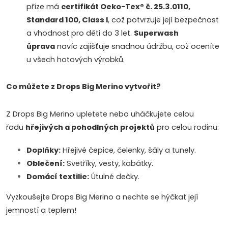
příze má
certifikát Oeko-Tex® č. 25.3.0110,
Standard 100, Class I
, což potvrzuje její bezpečnost
a vhodnost pro děti do 3 let.
Superwash
úprava
navíc zajišťuje snadnou údržbu, což oceníte
u všech hotových výrobků.
Co můžete z Drops Big Merino vytvořit?
Z Drops Big Merino upletete nebo uháčkujete celou
řadu
hřejivých a pohodlných projektů
pro celou rodinu:
Doplňky:
Hřejivé čepice, čelenky, šály a tunely.
Oblečení:
Svetříky, vesty, kabátky.
Domácí textilie:
Útulné dečky.
Vyzkoušejte Drops Big Merino a nechte se hýčkat její
jemností a teplem!