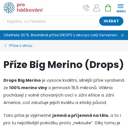
Přejít
NÁKUPNÍ
AI asistent "pani Klubíčková" –
na
KOŠÍK
ProHackovani.cz
obsah
Jsme e-shop s více než osmiletou tradicí a máme pro
HLEDAT
vás připraveno více než 25 tisíc produktů. Vše skladem,
připravené k odeslání.
Ušetřete 30 %. Bavlněné příze DROPS v akci po celý červenec.
Příze s vlnou
Příze Big Merino (Drops)
Drops Big Merino
je vysoce kvalitní, silnější příze vyrobená
ze
100% merino vlny
o jemnosti 19,5 mikronů. Vlákna
pocházejí z volně chovaných ovcí v Jižní Africe a Jižní
Americe, což zaručuje jejich kvalitu a etický původ.
Tato příze je výjimečně
jemná a příjemná na tělo
, a to i
pro tu nejcitlivější pokožku, proto „nekouše“. Díky tomu je