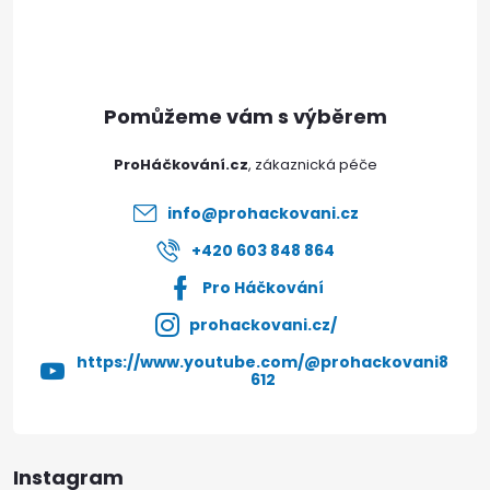
p
a
t
ProHáčkování.cz
í
info
@
prohackovani.cz
+420 603 848 864
Pro Háčkování
prohackovani.cz/
https://www.youtube.com/@prohackovani8
612
Instagram