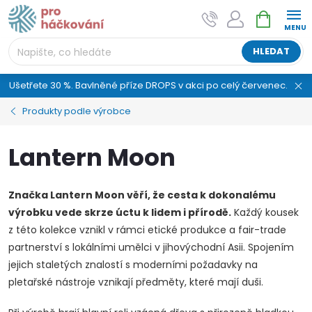
Přejít
NÁKUPNÍ
AI asistent "pani Klubíčková" –
na
KOŠÍK
ProHackovani.cz
obsah
Jsme e-shop s více než osmiletou tradicí a máme pro
HLEDAT
vás připraveno více než 25 tisíc produktů. Vše skladem,
připravené k odeslání.
Ušetřete 30 %. Bavlněné příze DROPS v akci po celý červenec.
Produkty podle výrobce
Lantern Moon
Značka Lantern Moon věří, že cesta k dokonalému
výrobku vede skrze úctu k lidem i přírodě.
Každý kousek
z této kolekce vznikl v rámci etické produkce a fair-trade
partnerství s lokálními umělci v jihovýchodní Asii. Spojením
jejich staletých znalostí s moderními požadavky na
pletařské nástroje vznikají předměty, které mají duši.