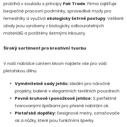
probíhá v souladu s principy
Fair Trade
. Firma zajišťuje
s
bezpečné pracovní podmínky, spravedlivé mzdy pro
u
řemeslníky a využívá
ekologicky šetrné postupy
. Veškeré
obaly jsou vyrobeny z biologicky odbouratelných
materiálů a potištěny šetrnými inkousty.
Široký sortiment pro kreativní tvorbu
V naší nabídce Lantern Moon najdete vše pro vaši
pletařskou dílnu:
Vyměnitelné sady jehlic:
Ideální pro náročné
projekty, balené v elegantních textilních pouzdrech.
Pevné kruhové i ponožkové jehlice:
S perfektně
tvarovanými špičkami pro přesné nabírání ok.
Pletařské doplňky:
Designové metry, označovače
ok a nůžky, které jsou funkčními šperky.