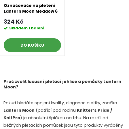
Označovače na pletení
Lantern Moon Meadow 6
ks
324 Kč
Skladem
1 balení
DO KOŠÍKU
O
v
Proč zvolit luxusní pletací jehlice a pomůcky Lantern
Moon?
l
Pokud hledáte spojení kvality, elegance a etiky, značka
á
Lantern Moon
(patřící pod rodinu
Knitter’s Pride /
d
KnitPro
) je absolutní špičkou na trhu. Na rozdíl od
běžných pletacích pomůcek jsou tyto produkty vyráběny