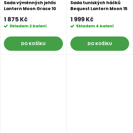
Sada výměnných jehlic
Sada tuniských háčků
Lantern Moon Grace 10
Bequest Lantern Moon 15
cm 3 - 5 mm
cm 4 - 8 mm
1 875 Kč
1 999 Kč
Skladem
2 balení
Skladem
4 balení
DO KOŠÍKU
DO KOŠÍKU