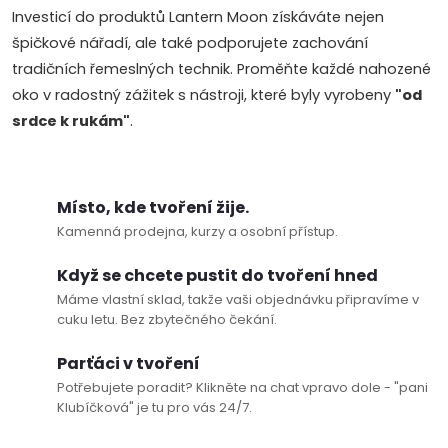
Investicí do produktů Lantern Moon získáváte nejen
špičkové nářadí, ale také podporujete zachování
tradičních řemeslných technik. Proměňte každé nahozené
oko v radostný zážitek s nástroji, které byly vyrobeny
"od
srdce k rukám"
.
Místo, kde tvoření žije.
Doprava a platby
Prodejna
Blog a návody
Kamenná prodejna, kurzy a osobní přístup.
Když se chcete pustit do tvoření hned
Poslat
Máme vlastní sklad, takže vaši objednávku připravíme v
cuku letu. Bez zbytečného čekání.
Parťáci v tvoření
Potřebujete poradit? Klikněte na chat vpravo dole - "pani
Klubíčková" je tu pro vás 24/7.