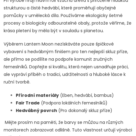
Při výrobě hrají hlavní roli vzácná dřeva s přirozeně hladkou
strukturou a čisté hedvábí, které proměňují obyčejné
pomůcky v umělecká díla. Používáme ekologicky šetrné
procesy a biologicky odbouratelné obaly, protože věříme, že
krása pletení by měla být v souladu s planetou.
Výběrem Lantern Moon nezískáváte pouze špičkové
vybavení s hedvábným finišem pro ten nejlepší skluz příze,
ale přímo se podílíte na podpoře komunit zručných
řemeslníků. Dopřejte si kvalitu, která nejen usnadňuje práci,
ale vypráví příběh o tradici, udržitelnosti a hluboké lásce k
ruční tvorbě.
Přírodní materiály
(Eben, hedvábí, bambus)
Fair Trade
(Podpora lokálních řemeslníků)
Hedvábný povrch
(Pro dokonalý skluz příze)
Mějte prosím na paměti, že barvy se můžou na různých
monitorech zobrazovat odlišně. Tuto vlastnost určují výrobci