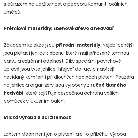
a
s důrazem na udržitelnost a podporu komunit lokálních
c
umělců.
í
Prémiové materiály: Ebenové dřevo a hedvábí
p
Základem kolekce jsou
přírodní materiály
. Nejoblíbenější
r
jsou pletací jehlice z ebenu, které mají přirozeně temnou
v
barvu a extrémní odolnost. Díky speciální povrchové
úpravě jsou tyto jehlice "hřejivé" do ruky a nabízejí
k
nevídaný komfort i při dlouhých hodinách pletení. Pouzdra
y
na jehlice a organizéry jsou vyrobeny z
ručně tkaného
hedvábí
, které zajišťuje bezpečnou ochranu vašich
v
pomůcek v luxusním balení.
ý
Etická výroba a udržitelnost
p
i
Lantern Moon není jen o pletení, ale i o příběhu. Výroba