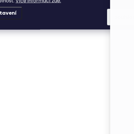
elnost.
Více informací zde.
tavení
Souhla