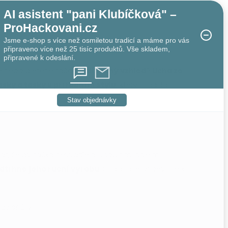
AI asistent "pani Klubíčková" –
ProHackovani.cz
Jsme e-shop s více než osmiletou tradicí a máme pro vás
připraveno více než 25 tisíc produktů. Vše skladem,
připravené k odeslání.
né nebo pletené tašce
jedinečný vzhled
?
Ucha ze
ašky a tašky v přírodním stylu
, kterým dodají
Stav objednávky
át, že by taška nevydržela. Jsou navíc velmi
dtrhne jeho ruční výrobu
. Snadno je připevníte k
 ze šňůry!