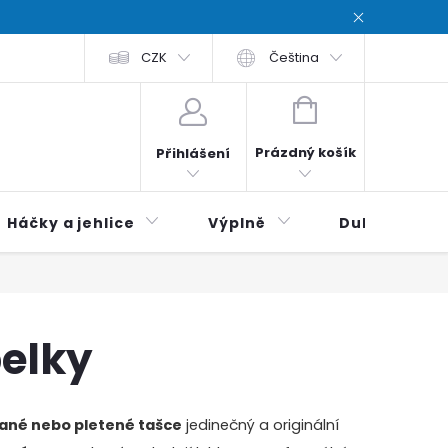
chodní podmínky
CZK
Zásady ochrana osobních údajů / Privacy poli
Čeština
NÁKUPNÍ
KOŠÍK
Prázdný košík
Přihlášení
Háčky a jehlice
Výplně
Duhová klubí
belky
ané nebo pletené tašce
jedinečný a originální