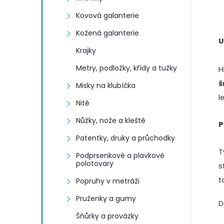
Kovová galanterie
Kožená galanterie
U
Krajky
l
Metry, podložky, křídy a tužky
H
š
Misky na klubíčka
l
Nitě
Nůžky, nože a kleště
P
Patentky, druky a průchodky
T
í
Podprsenkové a plavkové
polotovary
s
t
Popruhy v metráži
Pruženky a gumy
D
Šňůrky a provázky