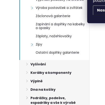
použit
Výroba postaviček a zvířátek
Nas
Záclonová galanterie
Zapínání a doplňky na kabelky
a opasky
Záplaty, nažehlovačky
Zipy
Ostatní doplňky galanterie
Vyšívání
Korálky a komponenty
Výplně
Dna na košíky
Podrážky, podešve,
espadrilky a vše k výrobě