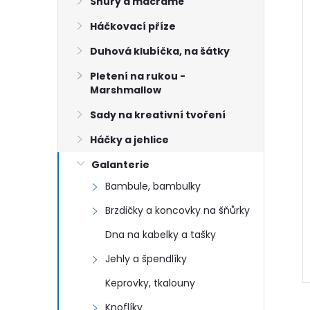
n
Šňůry a macramé
Háčkovací příze
e
í
Duhová klubíčka, na šátky
i
l
Pletení na rukou -
Marshmallow
Sady na kreativní tvoření
Háčky a jehlice
Galanterie
Bambule, bambulky
Brzdičky a koncovky na šňůrky
Dna na kabelky a tašky
Jehly a špendlíky
Keprovky, tkalouny
Knoflíky