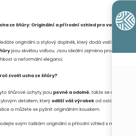
k
ů
O
t
v
cha ze šňůry: Originální a přírodní vzhled pro vaše tašky
ů
ledáte originální a stylový doplněk, který dodá vaší háčkova
á
ňůry
jsou skvělou volbou. Jsou ideální zejména pro
plážové t
d
ehkost a neformální eleganci.
a
roč zvolit ucha ze šňůry?
c
yto šňůrové úchyty jsou
pevné a odolné
, takže se nemusíte b
tylovým detailem, který
odliší váš výrobek
od ostatních a
po
p
ašce a můžete se pyšnit originálním kouskem.
r
odejte svým taškám originální a přírodní vzhled s našimi uchy
v