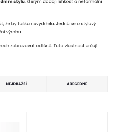
odním stylu
, kterým dodají lehkost a neformální
t, že by taška nevydržela. Jedná se o stylový
ční výrobu.
ch zobrazovat odlišně. Tuto vlastnost určují
NEJDRAŽŠÍ
ABECEDNĚ