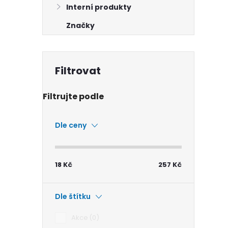
Interní produkty
Značky
Dle ceny
18
Kč
257
Kč
Dle štítku
Akce
0