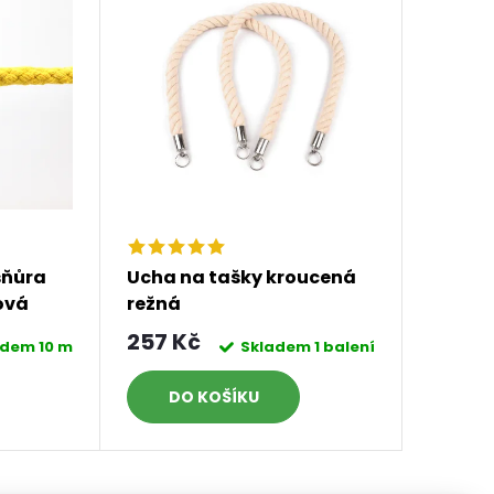
šňůra
Ucha na tašky kroucená
ová
režná
257 Kč
adem
10 m
Skladem
1 balení
DO KOŠÍKU