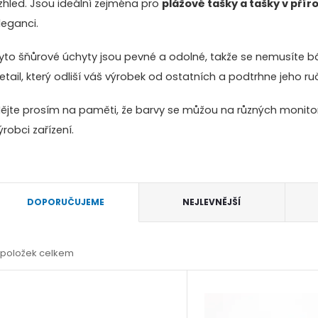
zhled. Jsou ideální zejména pro
plážové tašky a tašky v přír
leganci.
yto šňůrové úchyty jsou pevné a odolné, takže se nemusíte bá
etail, který odliší váš výrobek od ostatních a podtrhne jeho ru
ějte prosím na paměti, že barvy se můžou na různých monitore
ýrobci zařízení.
Ř
DOPORUČUJEME
NEJLEVNĚJŠÍ
a
položek celkem
z
V
e