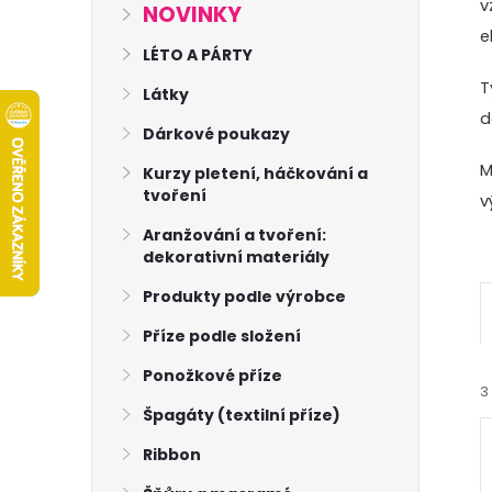
s
v
NOVINKY
e
t
LÉTO A PÁRTY
T
Látky
r
d
Dárkové poukazy
a
M
Kurzy pletení, háčkování a
tvoření
v
n
Aranžování a tvoření:
dekorativní materiály
n
Produkty podle výrobce
í
Příze podle složení
p
Ponožkové příze
3
Špagáty (textilní příze)
a
Ribbon