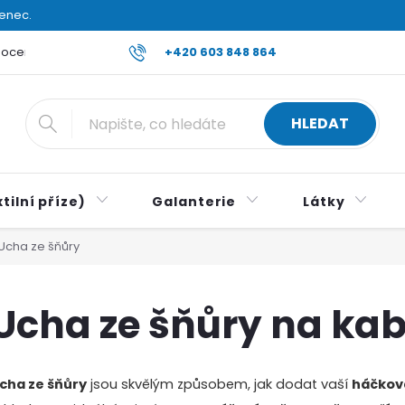
venec.
ocení obchodu
Reklamace a vrácení zboží
+420 603 848 864
Všeobecné ob
HLEDAT
tilní příze)
Galanterie
Látky
Ucha ze šňůry
Ucha ze šňůry na ka
cha ze šňůry
jsou skvělým způsobem, jak dodat vaší
háčkov