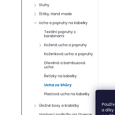
Stuhy
Štítky, Hand made
Ucha a popruhy na kabelky
Textilní popruhy s
karabinami
Kožená ucha a popruhy
Koženková ucha a popruhy
i
Dřevěná a bambusová
ucha
Řetízky na kabelky
Ucha ze šňůry
Plastová ucha na kabelky
Použív
Úložné boxy a krabičky
a díky
Vypínací podložky na čtverce