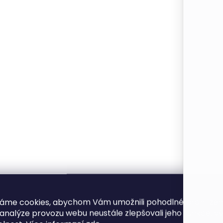
k
y
v
ý
p
s
u
áme cookies, abychom Vám umožnili pohodlné prohlíže
 analýze provozu webu neustále zlepšovali jeho funkce, v