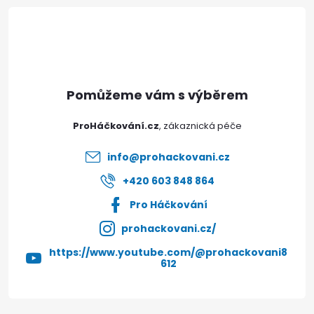
á
p
a
t
ProHáčkování.cz
í
info
@
prohackovani.cz
+420 603 848 864
Pro Háčkování
prohackovani.cz/
https://www.youtube.com/@prohackovani8
612