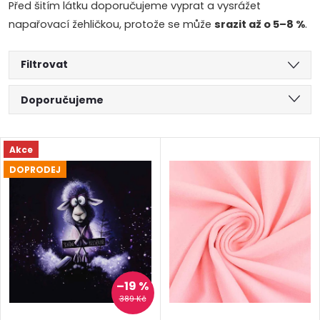
Před šitím látku doporučujeme vyprat a vysrážet
napařovací žehličkou, protože se může
srazit až o 5–8 %
.
Filtrovat
Ř
Doporučujeme
a
Nejlevnější
V
Akce
Nejdražší
z
DOPRODEJ
ý
Abecedně
e
p
n
i
í
s
–19 %
389 Kč
p