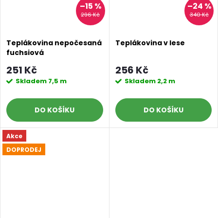
–15 %
–24 %
296 Kč
340 Kč
Teplákovina nepočesaná
Teplákovina v lese
fuchsiová
251 Kč
256 Kč
Skladem
7,5 m
Skladem
2,2 m
DO KOŠÍKU
DO KOŠÍKU
Akce
DOPRODEJ