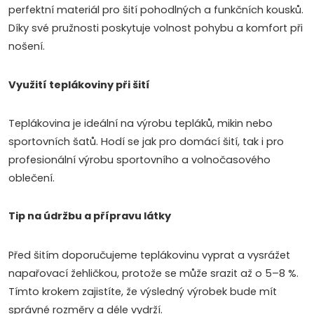
á
perfektní materiál pro šití pohodlných a funkčních kousků.
d
Díky své pružnosti poskytuje volnost pohybu a komfort při
nošení.
a
c
Využití teplákoviny při šití
í
Teplákovina je ideální na výrobu tepláků, mikin nebo
Doprava a platby
Prodejna
Blog a návody
p
sportovních šatů. Hodí se jak pro domácí šití, tak i pro
profesionální výrobu sportovního a volnočasového
r
Poslat
oblečení.
v
Tip na údržbu a přípravu látky
k
y
Před šitím doporučujeme teplákovinu vyprat a vysrážet
napařovací žehličkou, protože se může srazit až o 5–8 %.
v
Tímto krokem zajistíte, že výsledný výrobek bude mít
ý
správné rozměry a déle vydrží.