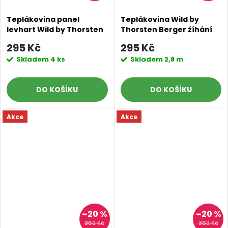
Teplákovina panel
Teplákovina Wild by
levhart Wild by Thorsten
Thorsten Berger žíhání
Berger
295 Kč
295 Kč
Skladem
4 ks
Skladem
2,8 m
DO KOŠÍKU
DO KOŠÍKU
Akce
Akce
–20 %
–20 %
369 Kč
369 Kč