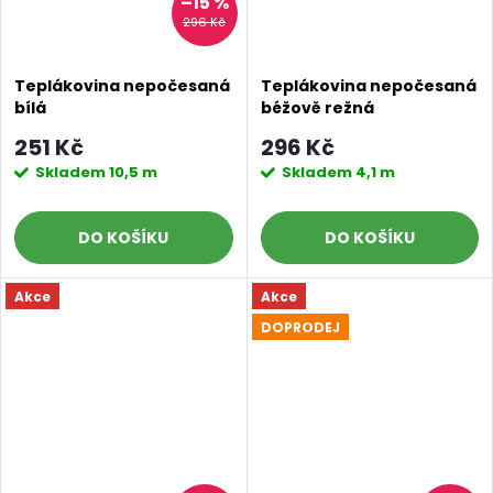
–15 %
296 Kč
Teplákovina nepočesaná
Teplákovina nepočesaná
bílá
béžově režná
251 Kč
296 Kč
Skladem
10,5 m
Skladem
4,1 m
DO KOŠÍKU
DO KOŠÍKU
Akce
Akce
DOPRODEJ