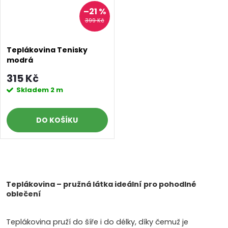
–21 %
399 Kč
Teplákovina Tenisky
modrá
315 Kč
Skladem
2 m
DO KOŠÍKU
O
v
Teplákovina – pružná látka ideální pro pohodlné
oblečení
l
Teplákovina pruží do šíře i do délky, díky čemuž je