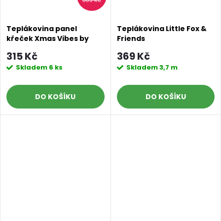
389 Kč
Teplákovina panel
Teplákovina Little Fox &
křeček Xmas Vibes by
Friends
Thorsten Berger
315 Kč
369 Kč
Skladem
6 ks
Skladem
3,7 m
DO KOŠÍKU
DO KOŠÍKU