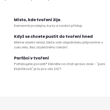
p
i
Místo, kde tvoření žije.
s
Kamenná prodejna, kurzy a osobní přístup.
u
Když se chcete pustit do tvoření hned
Máme vlastní sklad, takže vaši objednávku připravíme v
cuku letu. Bez zbytečného čekání.
Parťáci v tvoření
Potřebujete poradit? Klikněte na chat vpravo dole - "pani
Klubíčková" je tu pro vás 24/7.
Z