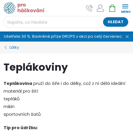
Přejít
NÁKUPNÍ
AI asistent "pani Klubíčková" –
na
KOŠÍK
ProHackovani.cz
obsah
Jsme e-shop s více než osmiletou tradicí a máme pro
HLEDAT
vás připraveno více než 25 tisíc produktů. Vše skladem,
připravené k odeslání.
Ušetřete 30 %. Bavlněné příze DROPS v akci po celý červenec.
Látky
Teplákoviny
Teplákovina
pruží do šíře i do délky, což z ní dělá ideální
materiál pro šití:
tepláků
mikin
sportovních šatů
Tip pro údržbu: