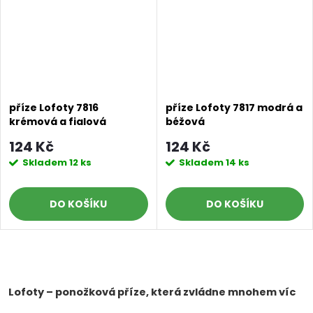
příze Lofoty 7816
příze Lofoty 7817 modrá a
krémová a fialová
béžová
124 Kč
124 Kč
Skladem
12 ks
Skladem
14 ks
DO KOŠÍKU
DO KOŠÍKU
O
v
Lofoty – ponožková příze, která zvládne mnohem víc