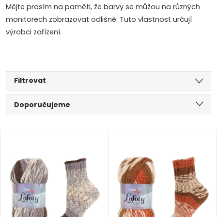
Mějte prosím na paměti, že barvy se můžou na různých
monitorech zobrazovat odlišně. Tuto vlastnost určují
výrobci zařízení.
Filtrovat
Ř
Doporučujeme
a
Nejlevnější
V
Nejdražší
z
ý
Abecedně
e
p
n
i