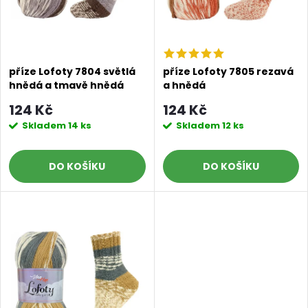
í
s
p
p
r
příze Lofoty 7804 světlá
příze Lofoty 7805 rezavá
hnědá a tmavě hnědá
a hnědá
r
o
124 Kč
124 Kč
o
Skladem
14 ks
Skladem
12 ks
d
d
DO KOŠÍKU
DO KOŠÍKU
u
u
k
k
t
t
ů
ů