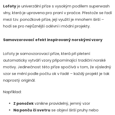
l
Lofoty
je univerzální příze s vysokým podílem superwash
á
vlny, která je upravena pro praní v pračce. Přestože se řadí
mezi tzv. ponožkové příze, její využití je mnohem širší –
d
hodí se pro nejrůznější oděvní i módní projekty.
a
Samovzorovací efekt inspirovaný norskými vzory
c
í
Lofoty je samovzorovací příze, která při pletení
automaticky vytváří vzory připomínající tradiční norské
p
motivy. Jedinečnost této příze spočívá v tom, že výsledný
vzor se mění podle počtu ok v řadě – každý projekt je tak
r
naprostý originál.
v
Například:
k
Z ponožek
vznikne pravidelný, jemný vzor
y
Na ponču či svetru
se objeví širší pruhy nebo