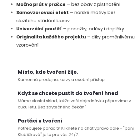
Možno prát v pračce
– bez obav z plstnatění
Samovzorovací efekt
– norské motivy bez
složitého střídání barev
Univerzální použití
– ponožky, oděvy i doplňky
Originalita každého projektu
– díky proměnlivému
vzorování
Místo, kde tvoření žije.
Kamenná prodejna, kurzy a osobní přístup.
Když se chcete pustit do tvoření hned
Máme vlastní sklad, takže vaši objednávku připravíme v
cuku letu. Bez zbytečného čekání.
Parťáci v tvoření
Potřebujete poradit? Klikněte na chat vpravo dole - "pani
Klubíčková" je tu pro vás 24/7.