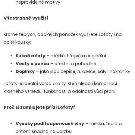
v
nepravidelné motivy
ý
Všestranné využití
p
Kromě teplých, odolných ponožek využijete Lofoty i na
i
další kousky:
s
Sukně a šaty
– měkké, hřejivé a originální
u
Vesty a ponča
– efektní a pohodlné
Doplňky
– jako jsou čepice, rukavice, šály i nákrčníky
Lofoty je ideální volba pro ty, kteří hledají kombinaci
Doprava a platby
Prodejna
Blog a návody
krásného vzhledu, funkčnosti a odolnosti vůči praní.
Poslat
Proč si zamilujete přízi Lofoty?
Vysoký podíl superwash vlny
– měkká, teplá a
přitom snadná na údržbu