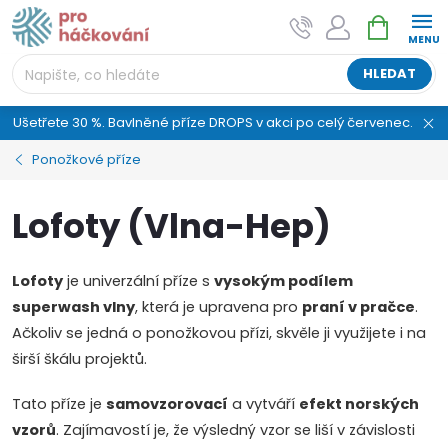
Přejít
NÁKUPNÍ
AI asistent "pani Klubíčková" –
na
KOŠÍK
ProHackovani.cz
obsah
Jsme e-shop s více než osmiletou tradicí a máme pro
HLEDAT
vás připraveno více než 25 tisíc produktů. Vše skladem,
připravené k odeslání.
Ušetřete 30 %. Bavlněné příze DROPS v akci po celý červenec.
Ponožkové příze
Lofoty (Vlna-Hep)
Lofoty
je univerzální příze s
vysokým podílem
superwash vlny
, která je upravena pro
praní v pračce
.
Ačkoliv se jedná o ponožkovou přízi, skvěle ji využijete i na
širší škálu projektů.
Tato příze je
samovzorovací
a vytváří
efekt norských
vzorů
. Zajímavostí je, že výsledný vzor se liší v závislosti