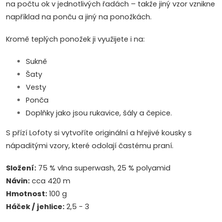
na počtu ok v jednotlivých řadách – takže jiný vzor vznikne
například na ponču a jiný na ponožkách.
Kromě teplých ponožek ji využijete i na:
Sukně
Šaty
Vesty
Ponča
Doplňky jako jsou rukavice, šály a čepice.
S přízí Lofoty si vytvoříte originální a hřejivé kousky s
nápaditými vzory, které odolají častému praní.
Složení:
75 % vlna superwash, 25 % polyamid
Návin:
cca 420 m
Hmotnost:
100 g
Háček / jehlice:
2,5 - 3