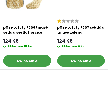
příze Lofoty 7806 tmavě
příze Lofoty 7807 světlá a
šedá a světlá hořčice
tmavě zelená
124 Kč
124 Kč
Skladem
15 ks
Skladem
9 ks
DO KOŠÍKU
DO KOŠÍKU