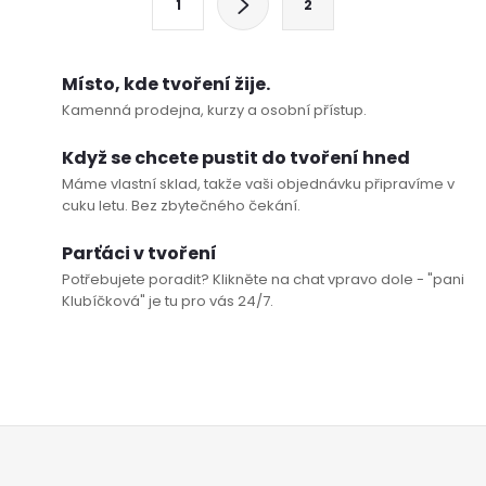
1
2
t
á
r
d
á
Místo, kde tvoření žije.
a
n
Kamenná prodejna, kurzy a osobní přístup.
k
c
Když se chcete pustit do tvoření hned
o
Máme vlastní sklad, takže vaši objednávku připravíme v
í
v
cuku letu. Bez zbytečného čekání.
á
p
Parťáci v tvoření
n
Potřebujete poradit? Klikněte na chat vpravo dole - "pani
r
í
Klubíčková" je tu pro vás 24/7.
v
k
y
Z
v