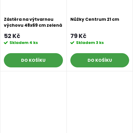
Zástěra na výtvarnou
Nůžky Centrum 21 cm
výchovu 48x69 cm zelená
52 Kč
79 Kč
Skladem
4 ks
Skladem
3 ks
DO KOŠÍKU
DO KOŠÍKU