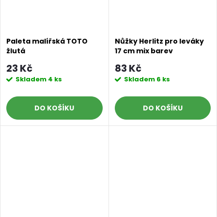
Paleta malířská TOTO
Nůžky Herlitz pro leváky
žlutá
17 cm mix barev
23 Kč
83 Kč
Skladem
4 ks
Skladem
6 ks
DO KOŠÍKU
DO KOŠÍKU