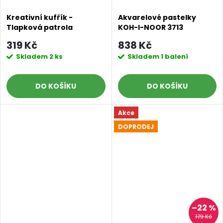
Kreativní kufřík -
Akvarelové pastelky
Tlapková patrola
KOH-I-NOOR 3713
Mondeluz 48ks
319 Kč
838 Kč
Skladem
2 ks
Skladem
1 balení
DO KOŠÍKU
DO KOŠÍKU
Akce
DOPRODEJ
–22 %
179 Kč