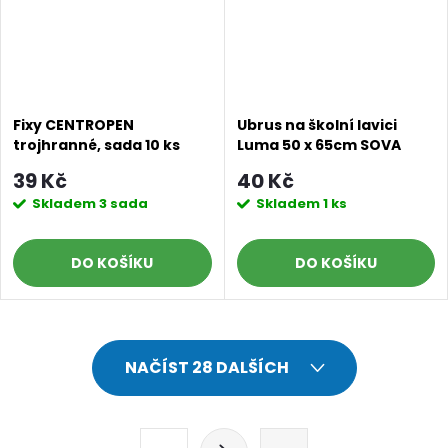
Fixy CENTROPEN
Ubrus na školní lavici
trojhranné, sada 10 ks
Luma 50 x 65cm SOVA
39 Kč
40 Kč
Skladem
3 sada
Skladem
1 ks
DO KOŠÍKU
DO KOŠÍKU
O
NAČÍST 28 DALŠÍCH
v
l
S