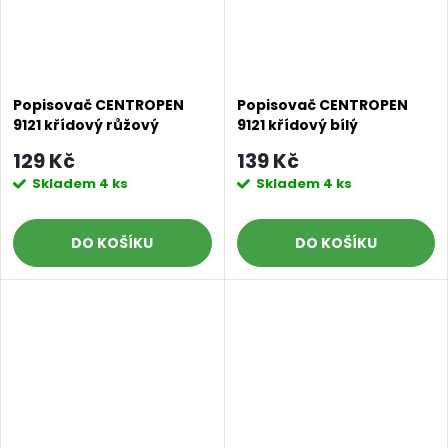
Popisovač CENTROPEN
Popisovač CENTROPEN
9121 křídový růžový
9121 křídový bílý
Doprava a platby
Prodejna
Blog a návody
129 Kč
139 Kč
Skladem
4 ks
Skladem
4 ks
Poslat
DO KOŠÍKU
DO KOŠÍKU