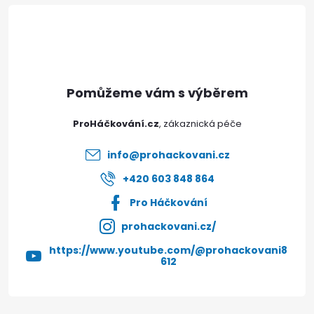
á
ý
p
p
i
a
s
t
u
ProHáčkování.cz
í
info
@
prohackovani.cz
+420 603 848 864
Pro Háčkování
prohackovani.cz/
https://www.youtube.com/@prohackovani8
612