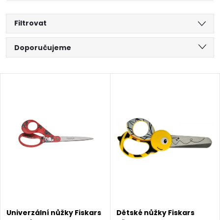
Filtrovat
Ř
Doporučujeme
a
Nejlevnější
V
Nejdražší
z
ý
Abecedně
e
p
n
i
í
s
p
p
Univerzální nůžky Fiskars
Dětské nůžky Fiskars