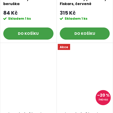
beruška
Fiskars, červené
84 Kč
315 Kč
Skladem
1 ks
Skladem
1 ks
DO KOŠÍKU
DO KOŠÍKU
Akce
–20 %
740 Kč