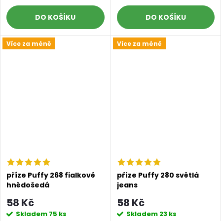
DO KOŠÍKU
DO KOŠÍKU
Více za méně
Více za méně
Doprava a platby
Prodejna
Blog a návody
Poslat
příze Puffy 268 fialkově
příze Puffy 280 světlá
hnědošedá
jeans
58 Kč
58 Kč
Skladem
75 ks
Skladem
23 ks