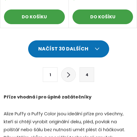
DO KOŠÍKU
DO KOŠÍKU
O
NAČÍST 30 DALŠÍCH
v
l
S
1
4
t
á
r
d
á
Příze vhodná i pro úplné začátečníky
a
n
k
Alize Puffy a Puffy Color jsou ideální příze pro všechny,
c
o
kteří si chtějí vyrobit originální deku, pléd, povlak na
í
v
polštář nebo šálu bez nutnosti umět plést či háčkovat.