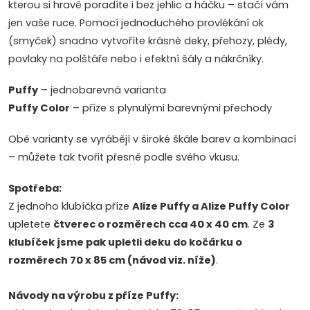
kterou si hravě poradíte i bez jehlic a háčku – stačí vám
jen vaše ruce. Pomocí jednoduchého provlékání ok
(smyček) snadno vytvoříte krásné deky, přehozy, plédy,
povlaky na polštáře nebo i efektní šály a nákrčníky.
Puffy
– jednobarevná varianta
Puffy Color
– příze s plynulými barevnými přechody
Obě varianty se vyrábějí v široké škále barev a kombinací
– můžete tak tvořit přesně podle svého vkusu.
Spotřeba:
Z jednoho klubíčka příze
Alize Puffy a Alize Puffy Color
upletete
čtverec o rozměrech cca 40 x 40 cm
. Ze
3
klubíček jsme pak upletli deku do kočárku o
rozměrech 70 x 85 cm (návod viz. níže)
.
Návody na výrobu z příze Puffy: