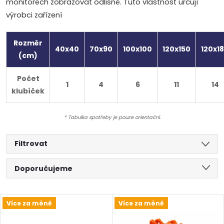
monitorech zobrazovat odlišně. Tuto vlastnost určují
výrobci zařízení
Rozměr
40x40
70x90
100x100
120x150
120x1
(cm)
Počet
1
4
6
11
14
klubíček
* Tabulka spotřeby je pouze orientační.
Filtrovat
Ř
Doporučujeme
a
Nejlevnější
V
Více za méně
Více za méně
Nejdražší
z