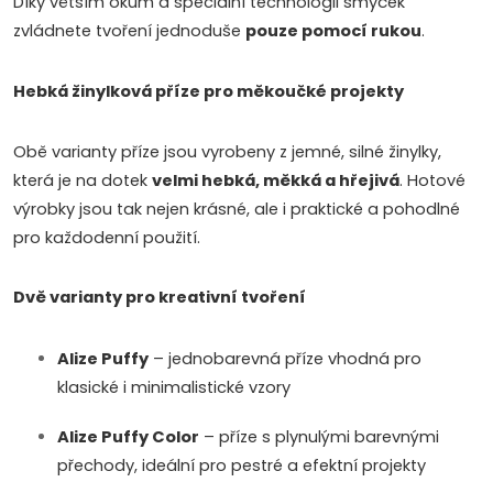
Díky větším okům a speciální technologii smyček
á
p
zvládnete tvoření jednoduše
pouze pomocí rukou
.
n
r
í
Hebká žinylková příze pro měkoučké projekty
v
k
Obě varianty příze jsou vyrobeny z jemné, silné žinylky,
která je na dotek
velmi hebká, měkká a hřejivá
. Hotové
y
výrobky jsou tak nejen krásné, ale i praktické a pohodlné
v
pro každodenní použití.
ý
Dvě varianty pro kreativní tvoření
p
Alize Puffy
– jednobarevná příze vhodná pro
i
klasické i minimalistické vzory
s
Alize Puffy Color
– příze s plynulými barevnými
u
přechody, ideální pro pestré a efektní projekty