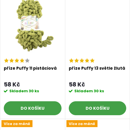
k
t
t
ů
ů
příze Puffy 11 pistáciová
příze Puffy 13 světle žlutá
58 Kč
58 Kč
Skladem
30 ks
Skladem
30 ks
DO KOŠÍKU
DO KOŠÍKU
Více za méně
Více za méně