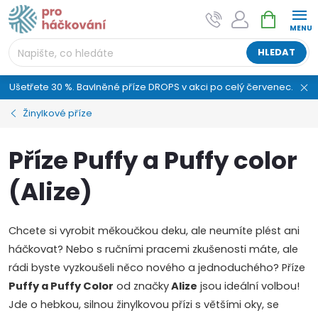
Přejít
NÁKUPNÍ
AI asistent "pani Klubíčková" –
na
KOŠÍK
ProHackovani.cz
obsah
Jsme e-shop s více než osmiletou tradicí a máme pro
HLEDAT
vás připraveno více než 25 tisíc produktů. Vše skladem,
připravené k odeslání.
Ušetřete 30 %. Bavlněné příze DROPS v akci po celý červenec.
Žinylkové příze
Příze Puffy a Puffy color
(Alize)
Chcete si vyrobit měkoučkou deku, ale neumíte plést ani
háčkovat? Nebo s ručními pracemi zkušenosti máte, ale
rádi byste vyzkoušeli něco nového a jednoduchého? Příze
Puffy a Puffy Color
od značky
Alize
jsou ideální volbou!
Jde o hebkou, silnou žinylkovou přízi s většími oky, se