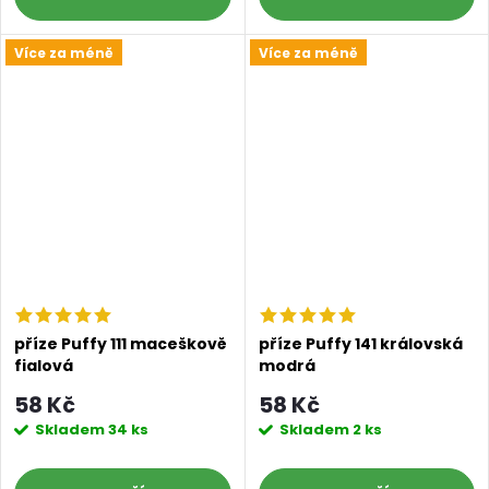
Více za méně
Více za méně
příze Puffy 111 maceškově
příze Puffy 141 královská
fialová
modrá
58 Kč
58 Kč
Skladem
34 ks
Skladem
2 ks