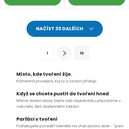
O
NAČÍST 30 DALŠÍCH
v
l
S
1
10
t
á
r
d
á
Místo, kde tvoření žije.
a
n
Kamenná prodejna, kurzy a osobní přístup.
k
c
Když se chcete pustit do tvoření hned
o
Máme vlastní sklad, takže vaši objednávku připravíme v
í
v
cuku letu. Bez zbytečného čekání.
á
p
Parťáci v tvoření
n
Potřebujete poradit? Klikněte na chat vpravo dole - "pani