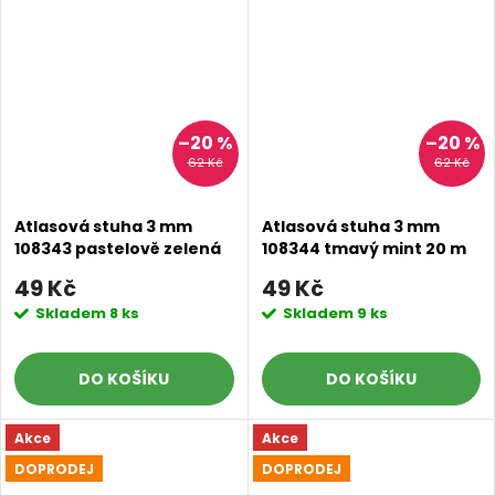
–20 %
–20 %
62 Kč
62 Kč
Atlasová stuha 3 mm
Atlasová stuha 3 mm
108343 pastelově zelená
108344 tmavý mint 20 m
20 m
49 Kč
49 Kč
Skladem
8 ks
Skladem
9 ks
DO KOŠÍKU
DO KOŠÍKU
Akce
Akce
DOPRODEJ
DOPRODEJ