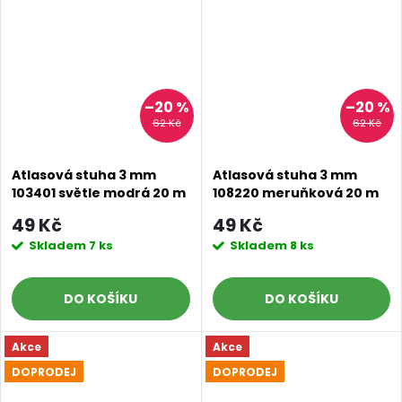
–20 %
–20 %
62 Kč
62 Kč
Atlasová stuha 3 mm
Atlasová stuha 3 mm
103401 světle modrá 20 m
108220 meruňková 20 m
49 Kč
49 Kč
Skladem
7 ks
Skladem
8 ks
DO KOŠÍKU
DO KOŠÍKU
Akce
Akce
DOPRODEJ
DOPRODEJ