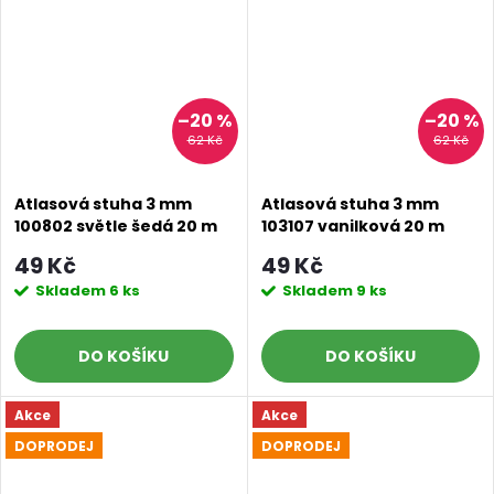
–20 %
–20 %
62 Kč
62 Kč
Atlasová stuha 3 mm
Atlasová stuha 3 mm
100802 světle šedá 20 m
103107 vanilková 20 m
49 Kč
49 Kč
Skladem
6 ks
Skladem
9 ks
DO KOŠÍKU
DO KOŠÍKU
Akce
Akce
DOPRODEJ
DOPRODEJ