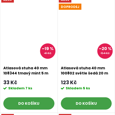
DOPRODEJ
–19 %
–20 %
41 Kč
154 Kč
Atlasová stuha 40 mm
Atlasová stuha 40 mm
108344 tmavý mint 5 m
100802 světle šedá 20 m
33 Kč
123 Kč
Skladem
7 ks
Skladem
5 ks
DO KOŠÍKU
DO KOŠÍKU