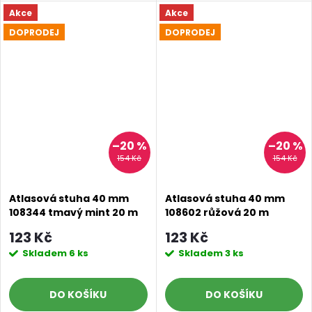
Akce
Akce
DOPRODEJ
DOPRODEJ
–20 %
–20 %
154 Kč
154 Kč
Atlasová stuha 40 mm
Atlasová stuha 40 mm
108344 tmavý mint 20 m
108602 růžová 20 m
123 Kč
123 Kč
Skladem
6 ks
Skladem
3 ks
Doprava a platby
Prodejna
Blog a návody
DO KOŠÍKU
DO KOŠÍKU