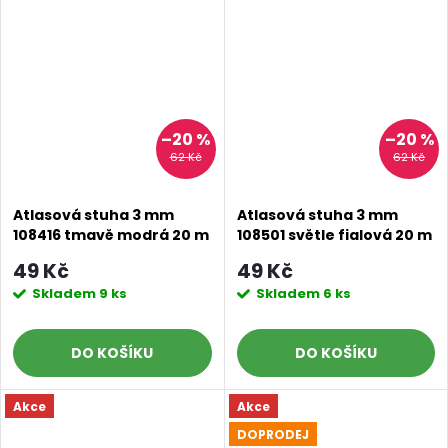
–20 %
–20 %
62 Kč
62 Kč
Atlasová stuha 3 mm
Atlasová stuha 3 mm
108416 tmavě modrá 20 m
108501 světle fialová 20 m
49 Kč
49 Kč
Skladem
9 ks
Skladem
6 ks
DO KOŠÍKU
DO KOŠÍKU
Akce
Akce
DOPRODEJ