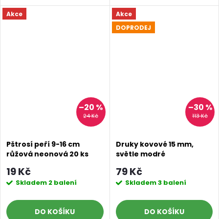
Poslat
Akce
Akce
DOPRODEJ
–20 %
–30 %
24 Kč
113 Kč
Pštrosí peří 9-16 cm
Druky kovové 15 mm,
růžová neonová 20 ks
světle modré
19 Kč
79 Kč
Skladem
2 balení
Skladem
3 balení
DO KOŠÍKU
DO KOŠÍKU