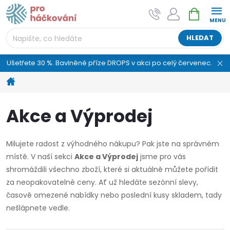
Přejít
NÁKUPNÍ
AI asistent "pani Klubíčková" –
na
KOŠÍK
ProHackovani.cz
obsah
Jsme e-shop s více než osmiletou tradicí a máme pro
HLEDAT
vás připraveno více než 25 tisíc produktů. Vše skladem,
připravené k odeslání.
Ušetřete 30 %. Bavlněné příze DROPS v akci po celý červenec.
Domů
Akce a Výprodej
Milujete radost z výhodného nákupu? Pak jste na správném
místě. V naší sekci
Akce a Výprodej
jsme pro vás
shromáždili všechno zboží, které si aktuálně můžete pořídit
za neopakovatelné ceny. Ať už hledáte sezónní slevy,
časově omezené nabídky nebo poslední kusy skladem, tady
nešlápnete vedle.