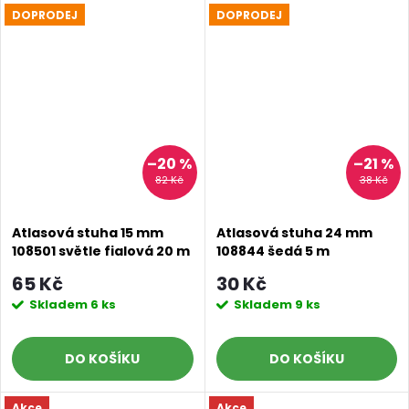
DOPRODEJ
DOPRODEJ
–20 %
–21 %
82 Kč
38 Kč
Atlasová stuha 15 mm
Atlasová stuha 24 mm
108501 světle fialová 20 m
108844 šedá 5 m
65 Kč
30 Kč
Skladem
6 ks
Skladem
9 ks
DO KOŠÍKU
DO KOŠÍKU
Akce
Akce