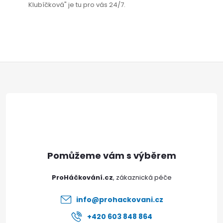
r
í
Klubíčková" je tu pro vás 24/7.
v
k
y
Z
v
á
ý
p
p
i
a
s
t
u
ProHáčkování.cz
í
info
@
prohackovani.cz
+420 603 848 864