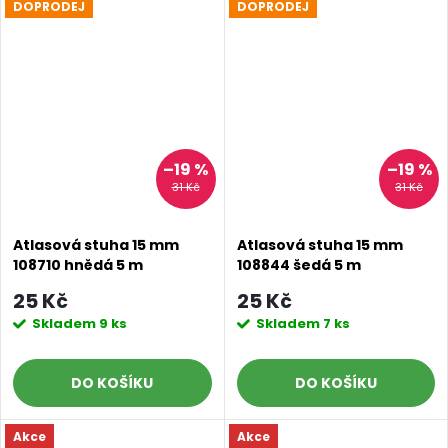
DOPRODEJ
DOPRODEJ
–19 %
–19 %
31 Kč
31 Kč
Atlasová stuha 15 mm
Atlasová stuha 15 mm
108710 hnědá 5 m
108844 šedá 5 m
25 Kč
25 Kč
Skladem
9 ks
Skladem
7 ks
DO KOŠÍKU
DO KOŠÍKU
Akce
Akce