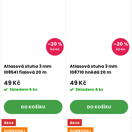
–20 %
–20 %
62 Kč
62 Kč
Atlasová stuha 3 mm
Atlasová stuha 3 mm
108541 fialová 20 m
108710 hnědá 20 m
49 Kč
49 Kč
Skladem
5 ks
Skladem
6 ks
DO KOŠÍKU
DO KOŠÍKU
Akce
Akce
DOPRODEJ
DOPRODEJ