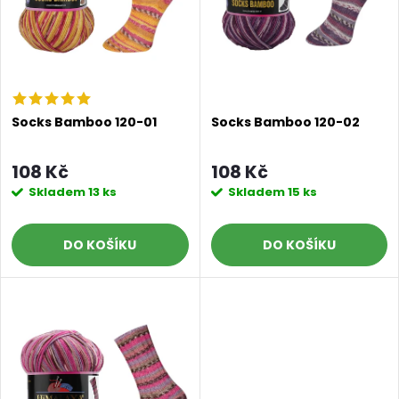
n
i
í
s
p
p
r
Socks Bamboo 120-01
Socks Bamboo 120-02
r
o
108 Kč
108 Kč
o
Skladem
13 ks
Skladem
15 ks
d
d
DO KOŠÍKU
DO KOŠÍKU
u
u
k
k
t
t