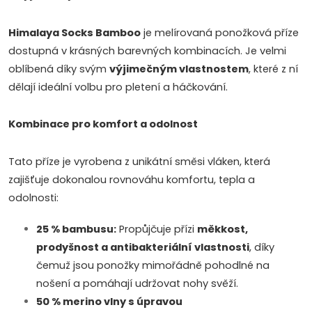
l
Himalaya Socks Bamboo
je melírovaná ponožková příze
á
dostupná v krásných barevných kombinacích. Je velmi
d
oblíbená díky svým
výjimečným vlastnostem
, které z ní
dělají ideální volbu pro pletení a háčkování.
a
c
Kombinace pro komfort a odolnost
í
Tato příze je vyrobena z unikátní směsi vláken, která
p
zajišťuje dokonalou rovnováhu komfortu, tepla a
odolnosti:
r
25 % bambusu:
Propůjčuje přízi
měkkost,
v
prodyšnost a antibakteriální vlastnosti
, díky
k
čemuž jsou ponožky mimořádně pohodlné na
nošení a pomáhají udržovat nohy svěží.
y
50 % merino vlny s úpravou