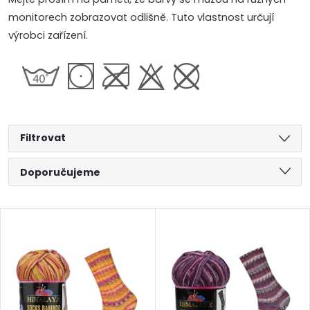
monitorech zobrazovat odlišně. Tuto vlastnost určují
výrobci zařízení.
Filtrovat
Ř
Doporučujeme
a
Nejlevnější
V
Nejdražší
z
ý
Abecedně
e
p