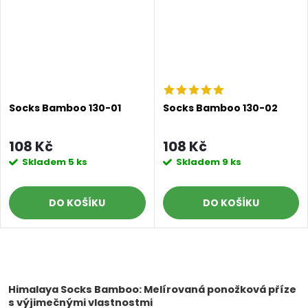
Socks Bamboo 130-01
Socks Bamboo 130-02
108 Kč
108 Kč
Skladem
5 ks
Skladem
9 ks
DO KOŠÍKU
DO KOŠÍKU
O
v
Himalaya Socks Bamboo: Melírovaná ponožková příze
s výjimečnými vlastnostmi