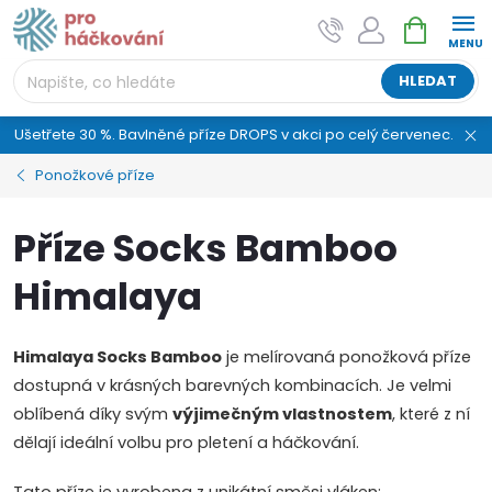
Přejít
NÁKUPNÍ
AI asistent "pani Klubíčková" –
na
KOŠÍK
ProHackovani.cz
obsah
Jsme e-shop s více než osmiletou tradicí a máme pro
HLEDAT
vás připraveno více než 25 tisíc produktů. Vše skladem,
připravené k odeslání.
Ušetřete 30 %. Bavlněné příze DROPS v akci po celý červenec.
Ponožkové příze
Příze Socks Bamboo
Himalaya
Himalaya Socks Bamboo
je melírovaná ponožková příze
dostupná v krásných barevných kombinacích. Je velmi
oblíbená díky svým
výjimečným vlastnostem
, které z ní
dělají ideální volbu pro pletení a háčkování.