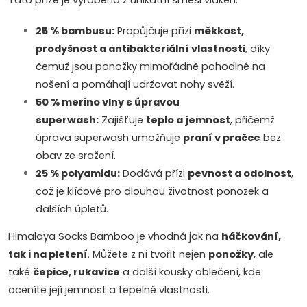
Tato příze je vyrobena z unikátní směsi vláken:
25 % bambusu:
Propůjčuje přízi
měkkost,
prodyšnost a antibakteriální vlastnosti
, díky
čemuž jsou ponožky mimořádně pohodlné na
nošení a pomáhají udržovat nohy svěží.
50 % merino vlny s úpravou
superwash:
Zajišťuje
teplo a jemnost
, přičemž
úprava superwash umožňuje
praní v pračce
bez
obav ze sražení.
25 % polyamidu:
Dodává přízi
pevnost a odolnost
,
což je klíčové pro dlouhou životnost ponožek a
dalších úpletů.
Himalaya Socks Bamboo je vhodná jak na
háčkování,
tak i na pletení
. Můžete z ní tvořit nejen
ponožky
, ale
také
čepice, rukavice
a další kousky oblečení, kde
oceníte její jemnost a tepelné vlastnosti.