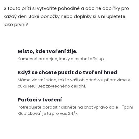
S touto přízí si vytvoříte pohodlné a odolné doplňky pro
každý den. Jaké ponožky nebo doplňky si s ní upletete
Doprava a platby
Prodejna
Blog a návody
jako první?
Poslat
Místo, kde tvoření žije.
Kamenná prodejna, kurzy a osobní přístup.
Když se chcete pustit do tvoření hned
Máme vlastní sklad, takže vaši objednávku připravíme v
cuku letu. Bez zbytečného čekání.
Parťáci v tvoření
Potřebujete poradit? Klikněte na chat vpravo dole - "pani
Klubíčková" je tu pro vás 24/7.