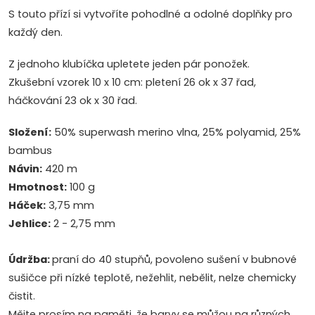
S touto přízí si vytvoříte pohodlné a odolné doplňky pro
každý den.
Z jednoho klubíčka upletete jeden pár ponožek.
Zkušební vzorek 10 x 10 cm: pletení 26 ok x 37 řad,
háčkování 23 ok x 30 řad.
Složení:
50% superwash merino vlna, 25% polyamid, 25%
bambus
Návin:
420 m
Hmotnost:
100 g
Háček:
3,75 mm
Jehlice:
2 - 2,75 mm
Údržba:
praní do 40 stupňů, povoleno sušení v bubnové
sušičce při nízké teplotě, nežehlit, nebělit, nelze chemicky
čistit.
Mějte prosím na paměti, že barvy se můžou na různých