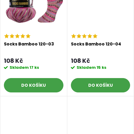
ů
ů
Socks Bamboo 120-03
Socks Bamboo 120-04
108 Kč
108 Kč
Skladem
17 ks
Skladem
15 ks
DO KOŠÍKU
DO KOŠÍKU