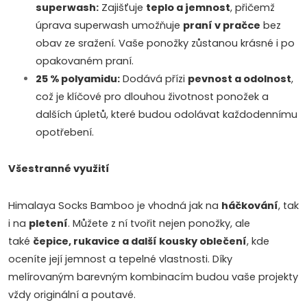
v
superwash:
Zajišťuje
teplo a jemnost
, přičemž
úprava superwash umožňuje
praní v pračce
bez
ý
obav ze sražení. Vaše ponožky zůstanou krásné i po
p
opakovaném praní.
25 % polyamidu:
Dodává přízi
pevnost a odolnost
,
i
což je klíčové pro dlouhou životnost ponožek a
s
dalších úpletů, které budou odolávat každodennímu
opotřebení.
u
Všestranné využití
Himalaya Socks Bamboo je vhodná jak na
háčkování
, tak
i na
pletení
. Můžete z ní tvořit nejen ponožky, ale
také
čepice, rukavice a další kousky oblečení
, kde
oceníte její jemnost a tepelné vlastnosti. Díky
melírovaným barevným kombinacím budou vaše projekty
vždy originální a poutavé.