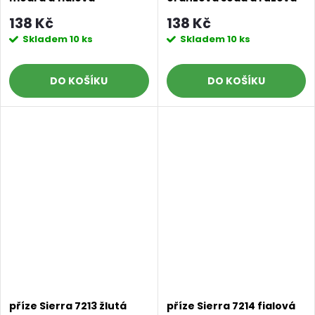
138 Kč
138 Kč
Skladem
10 ks
Skladem
10 ks
DO KOŠÍKU
DO KOŠÍKU
příze Sierra 7213 žlutá
příze Sierra 7214 fialová