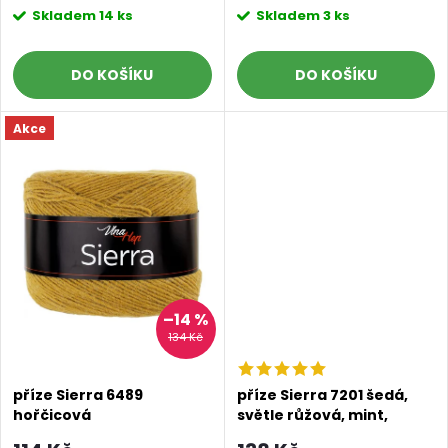
o
o
Skladem
14 ks
Skladem
3 ks
d
d
DO KOŠÍKU
DO KOŠÍKU
u
u
Akce
k
k
t
t
ů
ů
–14 %
134 Kč
příze Sierra 6489
příze Sierra 7201 šedá,
hořčicová
světle růžová, mint,
červená