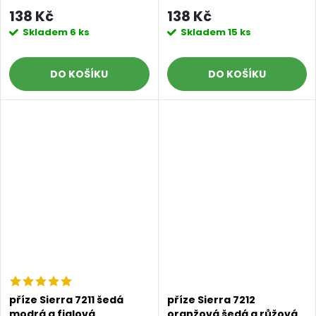
tyrkysová
138 Kč
138 Kč
Skladem
6 ks
Skladem
15 ks
DO KOŠÍKU
DO KOŠÍKU
příze Sierra 7211 šedá
příze Sierra 7212
modrá a fialová
oranžová šedá a růžová