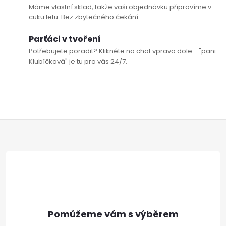
Máme vlastní sklad, takže vaši objednávku připravíme v
cuku letu. Bez zbytečného čekání.
Parťáci v tvoření
Potřebujete poradit? Klikněte na chat vpravo dole - "pani
Klubíčková" je tu pro vás 24/7.
Z
á
p
a