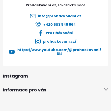
t
ProHáčkování.cz
í
info
@
prohackovani.cz
+420 603 848 864
Pro Háčkování
prohackovani.cz/
https://www.youtube.com/@prohackovani8
612
Instagram
Informace pro vás