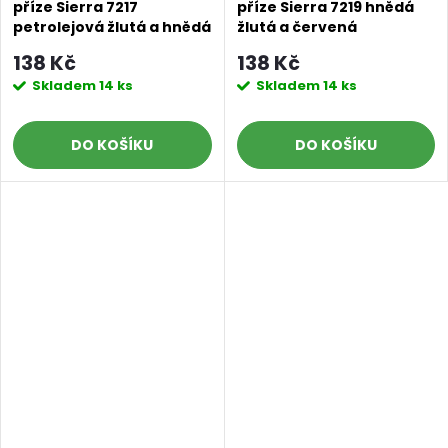
příze Sierra 7217
příze Sierra 7219 hnědá
petrolejová žlutá a hnědá
žlutá a červená
138 Kč
138 Kč
Skladem
14 ks
Skladem
14 ks
DO KOŠÍKU
DO KOŠÍKU