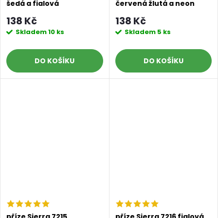
šedá a fialová
červená žlutá a neon
zelená
138 Kč
138 Kč
Skladem
10 ks
Skladem
5 ks
DO KOŠÍKU
DO KOŠÍKU
příze Sierra 7215
příze Sierra 7216 fialová