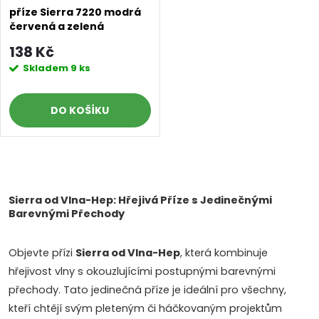
příze Sierra 7220 modrá
červená a zelená
138 Kč
Skladem
9 ks
DO KOŠÍKU
O
v
Sierra od Vlna-Hep: Hřejivá Příze s Jedinečnými
Barevnými Přechody
l
Objevte přízi
Sierra od Vlna-Hep
, která kombinuje
á
hřejivost vlny s okouzlujícími postupnými barevnými
d
přechody. Tato jedinečná příze je ideální pro všechny,
kteří chtějí svým pleteným či háčkovaným projektům