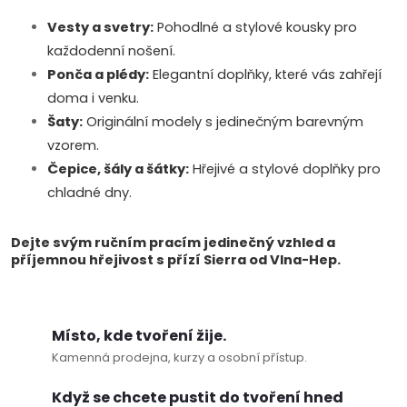
s
Vesty a svetry:
Pohodlné a stylové kousky pro
každodenní nošení.
u
Ponča a plédy:
Elegantní doplňky, které vás zahřejí
doma i venku.
Šaty:
Originální modely s jedinečným barevným
vzorem.
Čepice, šály a šátky:
Hřejivé a stylové doplňky pro
chladné dny.
Dejte svým ručním pracím jedinečný vzhled a
příjemnou hřejivost s přízí Sierra od Vlna-Hep.
Místo, kde tvoření žije.
Kamenná prodejna, kurzy a osobní přístup.
Když se chcete pustit do tvoření hned