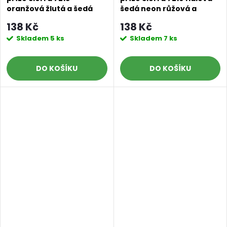
oranžová žlutá a šedá
šedá neon růžová a
zelená
138 Kč
138 Kč
Skladem
5 ks
Skladem
7 ks
DO KOŠÍKU
DO KOŠÍKU