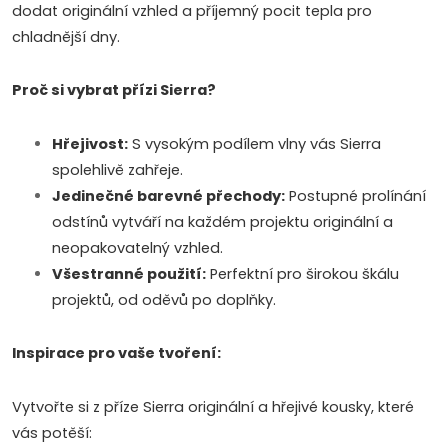
a
dodat originální vzhled a příjemný pocit tepla pro
c
chladnější dny.
í
Proč si vybrat přízi Sierra?
p
Doprava a platby
Prodejna
Blog a návody
Hřejivost:
S vysokým podílem vlny vás Sierra
r
spolehlivě zahřeje.
Poslat
v
Jedinečné barevné přechody:
Postupné prolínání
odstínů vytváří na každém projektu originální a
k
neopakovatelný vzhled.
y
Všestranné použití:
Perfektní pro širokou škálu
projektů, od oděvů po doplňky.
v
ý
Inspirace pro vaše tvoření:
p
Vytvořte si z příze Sierra originální a hřejivé kousky, které
i
vás potěší: