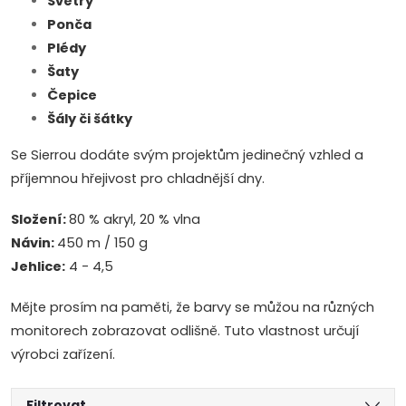
Svetry
Ponča
Plédy
Šaty
Čepice
Šály či šátky
Se Sierrou dodáte svým projektům jedinečný vzhled a
příjemnou hřejivost pro chladnější dny.
Složení:
80 % akryl, 20 % vlna
Návin:
450 m / 150 g
Jehlice:
4 - 4,5
Mějte prosím na paměti, že barvy se můžou na různých
monitorech zobrazovat odlišně. Tuto vlastnost určují
výrobci zařízení.
Filtrovat