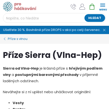
Přejít
NÁKUPNÍ
AI asistent "pani Klubíčková" –
na
KOŠÍK
ProHackovani.cz
obsah
Jsme e-shop s více než osmiletou tradicí a máme pro
HLEDAT
vás připraveno více než 25 tisíc produktů. Vše skladem,
připravené k odeslání.
Ušetřete 30 %. Bavlněné příze DROPS v akci po celý červenec.
Příze s vlnou
Příze Sierra (Vlna-Hep)
Sierra od Vlna-Hep
je krásná příze s
hřejivým podílem
vlny
a
postupnými barevnými přechody
v příjemně
laděných odstínech.
Neváhejte si z ní uplést nebo uháčkovat originální:
Vesty