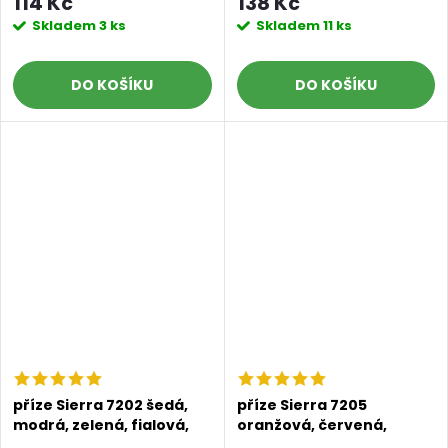
114 Kč
138 Kč
Skladem
3 ks
Skladem
11 ks
DO KOŠÍKU
DO KOŠÍKU
příze Sierra 7202 šedá,
příze Sierra 7205
modrá, zelená, fialová,
oranžová, červená,
růžová
vínová, fialová