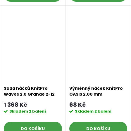
Sada háčků KnitPro
Výměnný háček KnitPro
Waves 2.0 Grande 2-12
OASIS 2.00 mm
mm
1 368 Kč
68 Kč
Doprava a platby
Prodejna
Blog a návody
Skladem
2 balení
Skladem
2 balení
Poslat
DO KOŠÍKU
DO KOŠÍKU