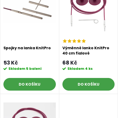
p
n
i
í
s
p
p
r
Spojky na lanka KnitPro
Výměnné lanko KnitPro
40 cm fialové
r
o
53 Kč
68 Kč
o
Skladem
5 balení
Skladem
4 ks
d
d
DO KOŠÍKU
DO KOŠÍKU
u
u
k
k