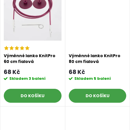
t
t
ů
ů
Výměnné lanko KnitPro
Výměnné lanko KnitPro
60 cm fialová
80 cm fialová
68 Kč
68 Kč
Skladem
3 balení
Skladem
5 balení
DO KOŠÍKU
DO KOŠÍKU