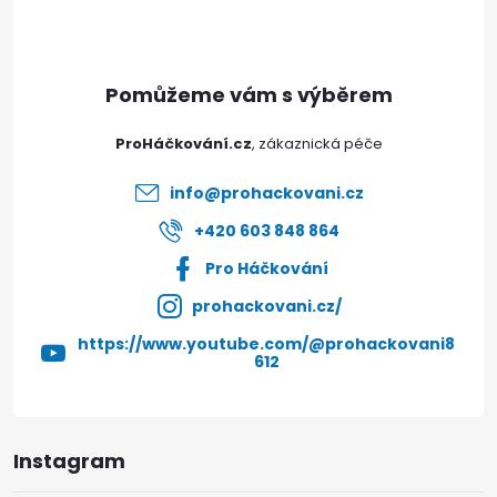
p
r
í
v
a
k
t
y
ProHáčkování.cz
í
v
info
@
prohackovani.cz
ý
+420 603 848 864
Pro Háčkování
p
prohackovani.cz/
i
https://www.youtube.com/@prohackovani8
612
s
u
Instagram