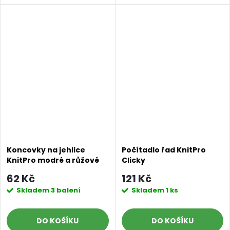
Koncovky na jehlice
Počítadlo řad KnitPro
KnitPro modré a růžové
Clicky
62 Kč
121 Kč
Skladem
3 balení
Skladem
1 ks
DO KOŠÍKU
DO KOŠÍKU